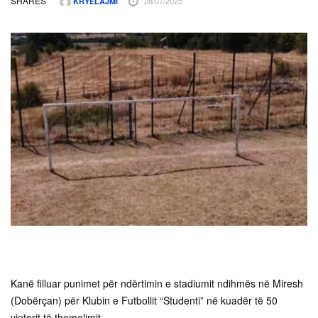
SHARES
28/07/2025
KRYELAJMI
Kanë filluar punimet për ndërtimin e stadiumit ndihmës në Miresh
(Dobërçan) për Klubin e Futbollit “Studenti” në kuadër të 50
vjetorit të themelimit.