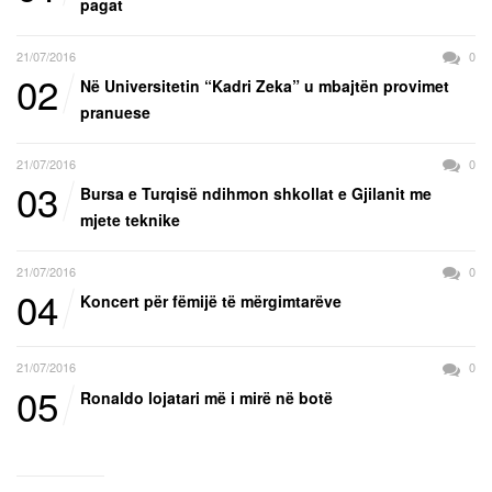
pagat
21/07/2016
0
02
Në Universitetin “Kadri Zeka” u mbajtën provimet
pranuese
21/07/2016
0
03
Bursa e Turqisë ndihmon shkollat e Gjilanit me
mjete teknike
21/07/2016
0
04
Koncert për fëmijë të mërgimtarëve
21/07/2016
0
05
Ronaldo lojatari më i mirë në botë