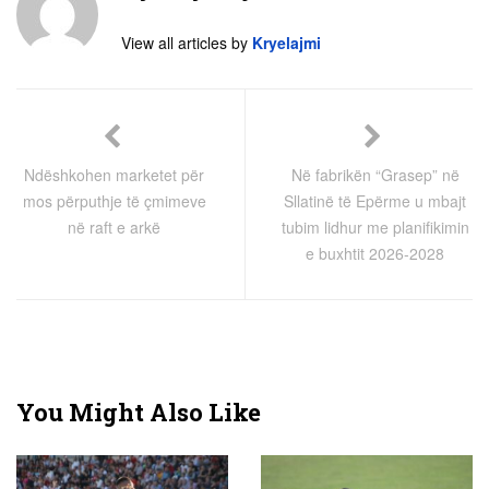
View all articles by
Kryelajmi
Ndëshkohen marketet për
Në fabrikën “Grasep” në
mos përputhje të çmimeve
Sllatinë të Epërme u mbajt
në raft e arkë
tubim lidhur me planifikimin
e buxhtit 2026-2028
You Might Also Like