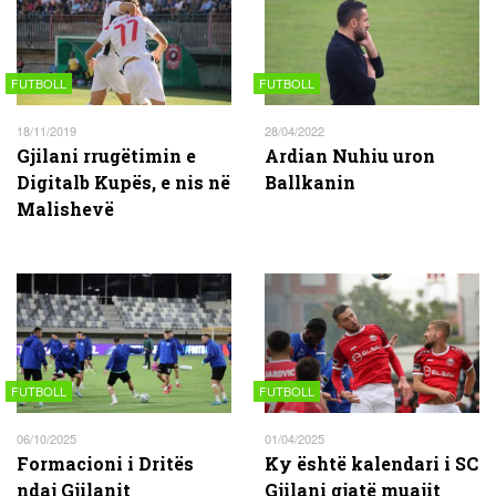
FUTBOLL
FUTBOLL
18/11/2019
28/04/2022
Gjilani rrugëtimin e
Ardian Nuhiu uron
Digitalb Kupës, e nis në
Ballkanin
Malishevë
FUTBOLL
FUTBOLL
06/10/2025
01/04/2025
Formacioni i Dritës
Ky është kalendari i SC
ndaj Gjilanit
Gjilani gjatë muajit