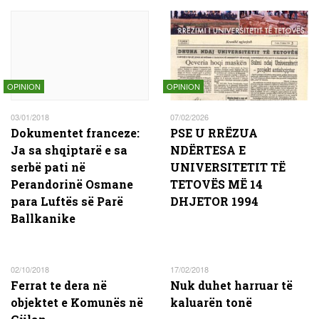
OPINION
OPINION
03/01/2018
07/02/2026
Dokumentet franceze:
PSE U RRËZUA
Ja sa shqiptarë e sa
NDËRTESA E
serbë pati në
UNIVERSITETIT TË
Perandorinë Osmane
TETOVËS MË 14
para Luftës së Parë
DHJETOR 1994
Ballkanike
02/10/2018
17/02/2018
Ferrat te dera në
Nuk duhet harruar të
objektet e Komunës në
kaluarën tonë