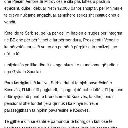
dhe Pjesën Veriore të Mitrovicës e cila pas luftës u pastrua
etnikisht, duke i dëbuar rreth 12.000 banor shqiptar, për kthimin e
të cilëve nuk janë angazhuar asnjëherë seriozisht institucionet e
vendit.
Këtë ide të Serbisë, që ka për qëllim hapjen e rrugës për integrim
në BE dhe për përfitimet e lartpërmendura, Presidenti i Vendit e
ka përvetësuar si të veten dh po bënë përpjekje ta realizoj, me
qëllim të
mbijetesës politike dhe ikjes nga akuzat e mundshme që priten
nga Gjykata Speciale.
Para korrigjimit të kufijve, Serbia duhet ta njoh pavarësinë e
Kosovës, t’i kthej të pagjeturit, t’i paguaj dëmet e luftës, t’i jep fund
ndërhyrjes në punët e brendshme të Kosovës, ta kthej fondin
pensional dhe fondet tjera që nuk i ka kthye kurrë, e
parasëgjithash ta njohin pavarësinë e Kosovës.
Të gjithë e din se është e pamundur të korrigjosh kufi ose të
këmbesh territore me një shtet i cili nuk ta njeh pavarësinë dhe