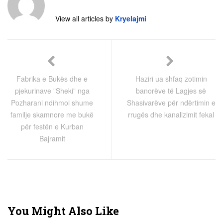
View all articles by
Kryelajmi
Fabrika e Bukës dhe e
Haziri ua shfaq zotimin
pjekurinave ”Sheki” nga
banorëve të Lagjes së
Pozharani ndihmoi shume
Shasivarëve për ndërtimin e
familje skamnore me bukë
rrugës dhe kanalizimit fekal
për festën e Kurban
Bajramit
You Might Also Like