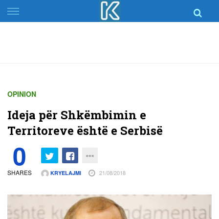
Skip
to
content
OPINION
Ideja për Shkëmbimin e
Territoreve është e Serbisë
0
SHARES
21/08/2018
KRYELAJMI