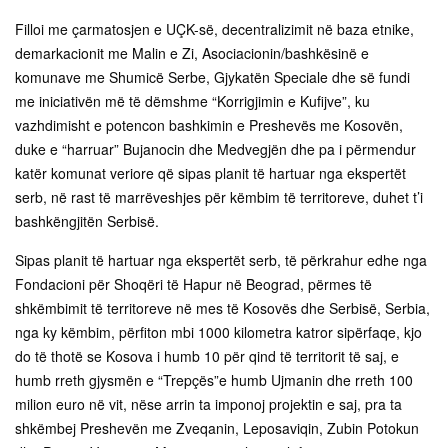
Filloi me çarmatosjen e UÇK-së, decentralizimit në baza etnike,
demarkacionit me Malin e Zi, Asociacionin/bashkësinë e
komunave me Shumicë Serbe, Gjykatën Speciale dhe së fundi
me iniciativën më të dëmshme “Korrigjimin e Kufijve”, ku
vazhdimisht e potencon bashkimin e Preshevës me Kosovën,
duke e “harruar” Bujanocin dhe Medvegjën dhe pa i përmendur
katër komunat veriore që sipas planit të hartuar nga ekspertët
serb, në rast të marrëveshjes për këmbim të territoreve, duhet t’i
bashkëngjitën Serbisë.
Sipas planit të hartuar nga ekspertët serb, të përkrahur edhe nga
Fondacioni për Shoqëri të Hapur në Beograd, përmes të
shkëmbimit të territoreve në mes të Kosovës dhe Serbisë, Serbia,
nga ky këmbim, përfiton mbi 1000 kilometra katror sipërfaqe, kjo
do të thotë se Kosova i humb 10 për qind të territorit të saj, e
humb rreth gjysmën e “Trepçës”e humb Ujmanin dhe rreth 100
milion euro në vit, nëse arrin ta imponoj projektin e saj, pra ta
shkëmbej Preshevën me Zveqanin, Leposaviqin, Zubin Potokun