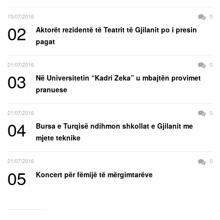
15/07/2016
0
02
Aktorët rezidentë të Teatrit të Gjilanit po i presin
pagat
21/07/2016
0
03
Në Universitetin “Kadri Zeka” u mbajtën provimet
pranuese
21/07/2016
0
04
Bursa e Turqisë ndihmon shkollat e Gjilanit me
mjete teknike
21/07/2016
0
05
Koncert për fëmijë të mërgimtarëve