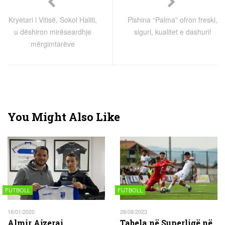
Kryetari i Vitisë, Sokol Haliti,
Pishina “Palma” ofron freski,
u dëshiron mirëseardhje
siguri, kualitet e dashuri!
mërgimtarëve
You Might Also Like
FUTBOLL
FUTBOLL
16/01/2020
26/08/2023
Almir Ajzeraj
Tabela në Superligë në