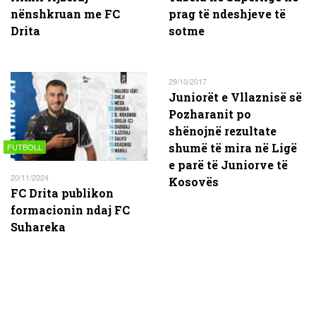
nënshkruan me FC
prag të ndeshjeve të
Drita
sotme
29/10/2017
Juniorët e Vllaznisë së
Pozharanit po
shënojnë rezultate
shumë të mira në Ligë
FUTBOLL
e parë të Juniorve të
20/11/2024
Kosovës
FC Drita publikon
formacionin ndaj FC
Suhareka