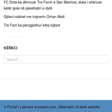
FC Drita ka dërmuar Tre Fiorin e San Marinos, duke i shënuar
katër gola në pjesëlojën e dytë
Gjilani ndahet me trajnerin Orhan Abdi
Tre Fiori ka përzgjedhur këta lojtarë
KËRKO
© Portali i Lajmeve kryelajmi.com. Materialet në këtë website,