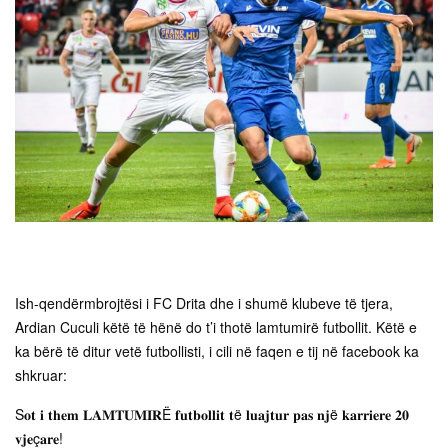
Ish-qendërmbrojtësi i FC Drita dhe i shumë klubeve të tjera,
Ardian Cuculi këtë të hënë do t’i thotë lamtumirë futbollit. Këtë e
ka bërë të ditur vetë futbollisti, i cili në faqen e tij në facebook ka
shkruar:
S𝐨𝐭 𝐢 𝐭𝐡𝐞𝐦 𝐋𝐀𝐌𝐓𝐔𝐌𝐈𝐑Ë 𝐟𝐮𝐭𝐛𝐨𝐥𝐥𝐢𝐭 𝐭ë 𝐥𝐮𝐚𝐣𝐭𝐮𝐫 𝐩𝐚𝐬 𝐧𝐣ë 𝐤𝐚𝐫𝐫𝐢𝐞𝐫𝐞 𝟐𝟎
𝐯𝐣𝐞ç𝐚𝐫𝐞!