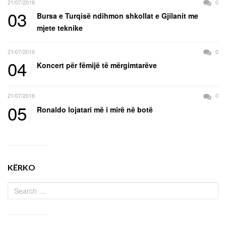
21/07/2016
0
03
Bursa e Turqisë ndihmon shkollat e Gjilanit me
mjete teknike
21/07/2016
0
04
Koncert për fëmijë të mërgimtarëve
21/07/2016
0
05
Ronaldo lojatari më i mirë në botë
KËRKO