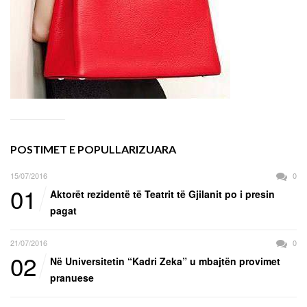
POSTIMET E POPULLARIZUARA
15/07/2016
0
01
Aktorët rezidentë të Teatrit të Gjilanit po i presin
pagat
21/07/2016
0
02
Në Universitetin “Kadri Zeka” u mbajtën provimet
pranuese