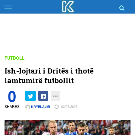
Skip
to
content
FUTBOLL
Ish-lojtari i Dritës i thotë
lamtumirë futbollit
0
SHARES
03/07/2023
KRYELAJMI