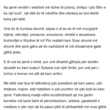
Ka qenë vendim i vështirë më duhet të pranoj, mirëpo “çdo fillim e
ka një fund”, një ditë do të ndodhte dhe vlerësoj se tani është
koha për këtë.
Unë do të humbas shumë, sepse e di se do të më mungojnë
lojërat, stërvitjet, presionet, emocionet, shokët e skuadrave,
brohoritjet e tifozëve të mi! Por realisht kam fituar shumë më
shumë dhe janë gjëra që do vazhdojnë të më shoqërojnë gjatë
gjithë jetës.
E di nuk ka qenë e lehtë, por unë dhashë gjithçka për secilën
skuadër ku kam luajtur! Suksesi nuk njeh limite, por unë jam i
lumtur e krenar me atë që kam arritur.
Me këtë rast dua të falënderoj çdo president që kam pasur, çdo
drejtues, trajner, staf mjekësor e çdo punëtor në çdo klub ku kam
qenë. Falënderoj madje edhe kundërshtarët që me garën
korrekte më kanë bërë të përmirësohem, arbitrat, pjesëtarët e
mediave e çdo njeri që ka pasur pikë të përbashkët me mua gjithë