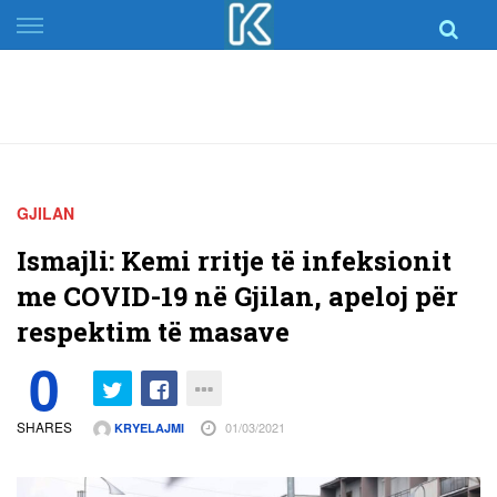
Skip
to
content
GJILAN
Ismajli: Kemi rritje të infeksionit
me COVID-19 në Gjilan, apeloj për
respektim të masave
0
SHARES
01/03/2021
KRYELAJMI