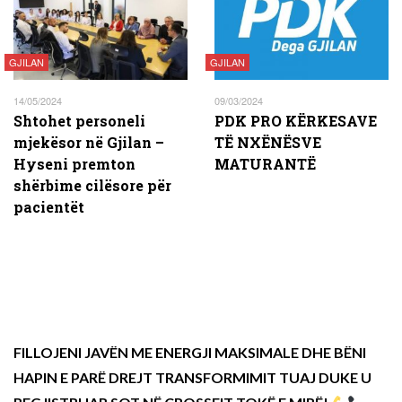
GJILAN
GJILAN
14/05/2024
09/03/2024
Shtohet personeli
PDK PRO KËRKESAVE
mjekësor në Gjilan –
TË NXËNËSVE
Hyseni premton
MATURANTË
shërbime cilësore për
pacientët
FILLOJENI JAVËN ME ENERGJI MAKSIMALE DHE BËNI
HAPIN E PARË DREJT TRANSFORMIMIT TUAJ DUKE U