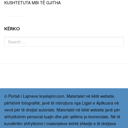
KUSHTETUTA MBI TË GJITHA
KËRKO
© Portali i Lajmeve kryelajmi.com. Materialet në këtë website,
përfshirë fotografitë, janë të mbrojtura nga Ligjet e Aplikuara në
vend për të drejtat autoriale. Materialet në këtë website janë për
shfrytëzimin personal tuajin dhe për qëllime jo-komerciale. Në të
kundërtën shfrytëzimi i materialeve është shkelje e të drejtave