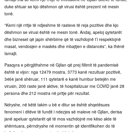
duke shtuar se kjo dëshmon që virusi është prezent në mesin
tonë.
“Kemi një rritje të ndjeshme të rasteve të reja pozitive dhe kjo
dëshmon se virusi është ne mesin tonë. Andaj, apeloj qytetarët
dhe bizneset që japin shërbime që të vazhdojnë t’i respektojnë
masat, vendosjen e maskës dhe mbajtjen e distancës”, ka thënë
Ismajli.
Pasqyra e përgjithshme në Gjilan që prej fillimit të pandemisë
është si vijon: nga 12479 mostra, 3773 kanë rezultuar pozitivë,
3464 janë shëruar, 111 qytetarë e kanë humbur betejën me
virusin, 200 raste janë aktive, të hospitalizuar me COVID janë 28
persona dhe 212 mostra në pritje për rezultat.
Ndryshe, në këtë takim u bë e ditur se është shqetësues
fenomeni i ditëve të fundit i ndezjes së maleve në Gjilan, derisa
janë apeluar qytetarët që të mos vazhdojnë me këso akte të
shëmtuara, përndryshe në momentin që identifikohen do të