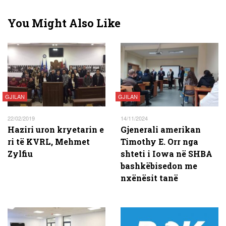
You Might Also Like
GJILAN
GJILAN
22/02/2019
14/11/2024
Haziri uron kryetarin e
Gjenerali amerikan
ri të KVRL, Mehmet
Timothy E. Orr nga
Zylfiu
shteti i Iowa në SHBA
bashkëbisedon me
nxënësit tanë