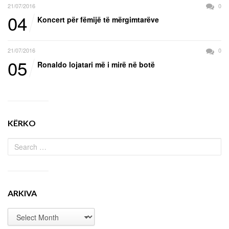
21/07/2016
0
04
Koncert për fëmijë të mërgimtarëve
21/07/2016
0
05
Ronaldo lojatari më i mirë në botë
KËRKO
ARKIVA