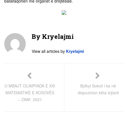
ballafaqohen me organet e drejtësisë.
By
Kryelajmi
View all articles by
Kryelajmi
U MBAJT OLIMPIADA E XIII
Bylbyl Sokoli i ka në
MATEMATIKE E KOSOVËS
dispozicion këta lojtarë
– OMK 2021