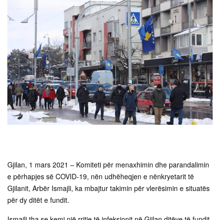
Gjilan, 1 mars 2021 – Komiteti për menaxhimin dhe parandalimin
e përhapjes së COVID-19, nën udhëheqjen e nënkryetarit të
Gjilanit, Arbër Ismajli, ka mbajtur takimin për vlerësimin e situatës
për dy ditët e fundit.
Ismajli tha se kemi një rritje të infeksionit në Gjilan ditëve të fundit,