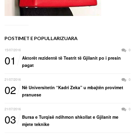
POSTIMET E POPULLARIZUARA
15/07/2016
0
01
Aktorët rezidentë të Teatrit të Gjilanit po i presin
pagat
21/07/2016
0
02
Në Universitetin “Kadri Zeka” u mbajtën provimet
pranuese
21/07/2016
0
03
Bursa e Turqisë ndihmon shkollat e Gjilanit me
mjete teknike