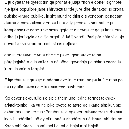
E ju qytetar të qytetit tim që pronat e juaja “hon e donë” siç thotë
një fjalë popullore janë shfrytëzuar “de jure dhe de fakto” si prona
publike -rrugë publike, lirisht mund të dilni e ti vendosni pengesat
-laurat e mos kalimit, deri sa Luta e ligjvënësit komunal të ju
kompensojnë edhe juve sipas qejfeve e nevojave që ju keni, pasi
edhe ju jeni qytetar e ‘’jo argat’ të këtij vendi. Pasi për këto vite kjo
qeverisje ka vepruar bash sipas qejfeve
dhe interesave të veta dhe “të pakë” qytetareve të pa
përgjegjshëm e lakmitar -e që kësaj qeverisje po shkon veçse tu
ju rrit lakmia e terrpia!
E kjo “haus” ngufatje e ndërtimeve le të rritet në pa kufi e mos po
na i ngulfat lakminë e lakmitarëve pushtetar.
Kjo qeverisje-qurulldisje siç e them unë, edhe termet teknike-
arkitektonike i ka vu në pikë pyetje të atyre që i kanë shpikur, siç
është rasti me termin “Penthous” e nga kontrabanderet “urbanist”
ky stil i ndërtimit në qytetin tonë u shndërrua në Haus mbi Haues -
Kaos mbi Kaos- Lakmi mbi Lakmi e Hajni mbi Hajni!