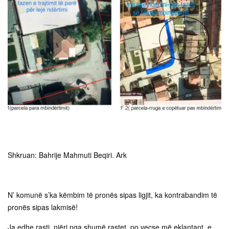
Shkruan: Bahrije Mahmuti Beqiri. Ark
N’ komunë s’ka këmbim të pronës sipas ligjit, ka kontrabandim të
pronës sipas lakmisë!
Ja edhe rasti, njëri nga shumë rastet, po veçse më eklantant, e