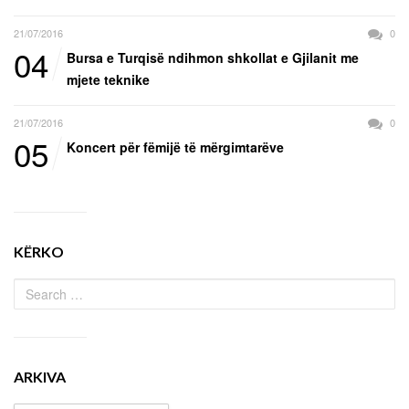
21/07/2016
0
04
Bursa e Turqisë ndihmon shkollat e Gjilanit me
mjete teknike
21/07/2016
0
05
Koncert për fëmijë të mërgimtarëve
KËRKO
ARKIVA