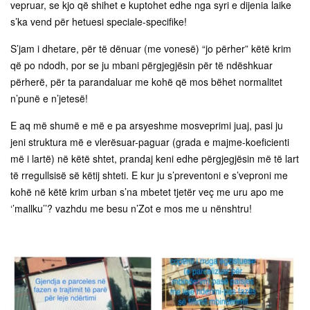
vepruar, se kjo që shihet e kuptohet edhe nga syri e dijenia laike
s’ka vend për hetuesi speciale-specifike!
S’jam i dhetare, për të dënuar (me vonesë) “jo përher” këtë krim
që po ndodh, por se ju mbani përgjegjësin për të ndëshkuar
përherë, për ta parandaluar me kohë që mos bëhet normalitet
n’punë e n’jetesë!
E aq më shumë e më e pa arsyeshme mosveprimi juaj, pasi ju
jeni struktura më e vlerësuar-paguar (grada e majme-koeficienti
më i lartë) në këtë shtet, prandaj keni edhe përgjegjësin më të lart
të rregullsisë së këtij shteti. E kur ju s’preventoni e s’veproni me
kohë në këtë krim urban s’na mbetet tjetër veç me uru apo me
‘’mallku’’? vazhdu me besu n’Zot e mos me u nënshtru!