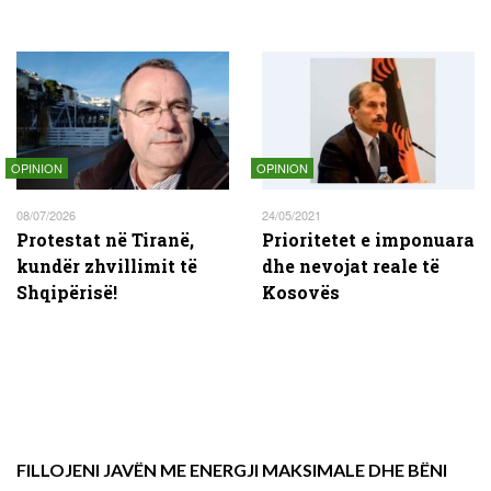
OPINION
OPINION
08/07/2026
24/05/2021
Protestat në Tiranë,
Prioritetet e imponuara
kundër zhvillimit të
dhe nevojat reale të
Shqipërisë!
Kosovës
FILLOJENI JAVËN ME ENERGJI MAKSIMALE DHE BËNI