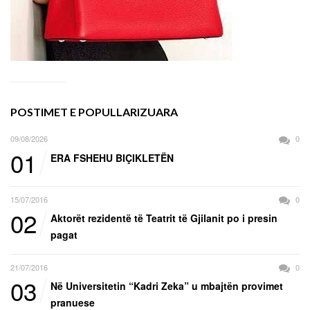
POSTIMET E POPULLARIZUARA
09/08/2026
0
01
ERA FSHEHU BIÇIKLETËN
15/07/2016
0
02
Aktorët rezidentë të Teatrit të Gjilanit po i presin
pagat
21/07/2016
0
03
Në Universitetin “Kadri Zeka” u mbajtën provimet
pranuese