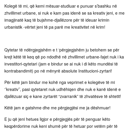
Kolegë të mi, që kemi mësuar-studiuar e punuar s’bashku në
zhvillimet urbane, si nuk e kam pas idenë se sa kreativ jeni, e me
imagjinatë kaq të bujshme-djallëzore për të ideuar krimin
urbanistik -vërtet jeni të pa parë me kreativitet në krim!
Qytetar të ndërgjegjshëm e t ‘përgjegjshëm ju betohem se për
krejt këtë të keq që po ndodhë në zhvillimet urbane-fajet nuk i ka
investitori-qytetari (jam e bindur se ai nuk i di këto mundësi të
kontrabandimit) po në mënyrë absolute Institucioni-zyrtari!
Për këtë jam bindur me kohë nga veprimet e kolegëve të mi
‘’kreativ’’, pasi qytetaret nuk udhëhiqen dhe nuk e kanë idenë e
djallëzuar siç e kane zyrtarët “zvarranik” të zhvatësve të shtetit!
Këtë jam e gatshme dhe me përgjegjësi me ja dëshmuar!
E ju që jeni hetues ligjor e përgjegjës për të penguar këto
keqpërdorime nuk keni shumë për të hetuar por vetëm për të