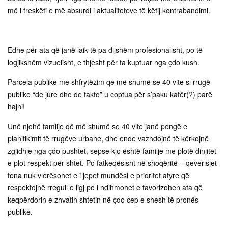
më i freskëti e më absurdi i aktualiteteve të këtij kontrabandimi.
Edhe për ata që janë laik-të pa dijshëm profesionalisht, po të
logjikshëm vizuelisht, e thjesht për ta kuptuar nga çdo kush.
Parcela publike me shfrytëzim qe më shumë se 40 vite si rrugë
publike “de jure dhe de fakto” u coptua për s’paku katër(?) parë
hajni!
Unë njohë familje që më shumë se 40 vite janë pengë e
planifikimit të rrugëve urbane, dhe ende vazhdojnë të kërkojnë
zgjidhje nga çdo pushtet, sepse kjo është familje me plotë dinjitet
e plot respekt për shtet. Po fatkeqësisht në shoqëritë – qeverisjet
tona nuk vlerësohet e i jepet mundësi e prioritet atyre që
respektojnë rregull e ligj po i ndihmohet e favorizohen ata që
keqpërdorin e zhvatin shtetin në çdo cep e shesh të pronës
publike.