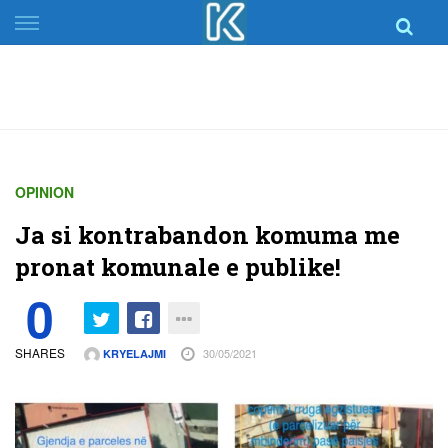
Skip
to
content
OPINION
Ja si kontrabandon komuma me
pronat komunale e publike!
0
SHARES
30/05/2021
KRYELAJMI