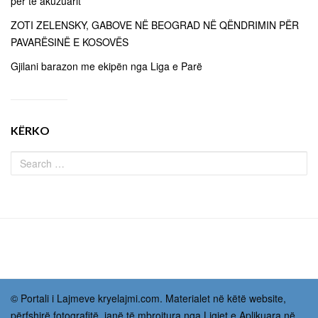
për të akuzuarit
ZOTI ZELENSKY, GABOVE NË BEOGRAD NË QËNDRIMIN PËR
PAVARËSINË E KOSOVËS
Gjilani barazon me ekipën nga Liga e Parë
KËRKO
© Portali i Lajmeve kryelajmi.com. Materialet në këtë website,
përfshirë fotografitë, janë të mbrojtura nga Ligjet e Aplikuara në