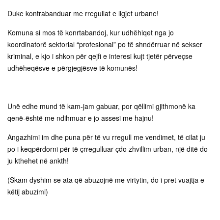
Duke kontrabanduar me rregullat e ligjet urbane!
Komuna si mos të konrtabandoj, kur udhëhiqet nga jo
koordinatorë sektorial “profesional” po të shndërruar në sekser
kriminal, e kjo i shkon për qejfi e interesi kujt tjetër përveçse
udhëheqësve e përgjegjësve të komunës!
Unë edhe mund të kam-jam gabuar, por qëllimi gjithmonë ka
qenë-është me ndihmuar e jo assesi me hajnu!
Angazhimi im dhe puna për të vu rregull me vendimet, të cilat ju
po i keqpërdorni për të çrregulluar çdo zhvillim urban, një ditë do
ju kthehet në ankth!
(Skam dyshim se ata që abuzojnë me virtytin, do i pret vuajtja e
këtij abuzimi)