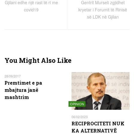
Gjilani edhe një rast të ri me
Gentrit Murseli zgjidhet
covid19
kryetar i Forumit të Rinisë
së LDK në Gjilan
You Might Also Like
28/09/2017
Premtimet e pa
mbajtura janë
mashtrim
OPINION
06/02/2023
RECIPROCITETI NUK
KA ALTERNATIVË