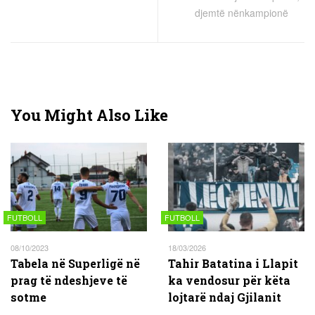
djemtë nënkampionë
You Might Also Like
FUTBOLL
FUTBOLL
08/10/2023
18/03/2026
Tabela në Superligë në
Tahir Batatina i Llapit
prag të ndeshjeve të
ka vendosur për këta
sotme
lojtarë ndaj Gjilanit