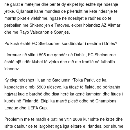
në garat e mëtejme dhe për të dy ekipet kjo është një ndeshje
jetike. Gjilanasit kanë mundësi që pikërisht në këtë ndeshje të
marrin pikët e vlefshme, ngase në ndeshjet e radhës do të
përballen me Shkëndijen e Tetovës, ekipin holandez AZ Alkmar
dhe me Rayo Valecanon e Spanjës.
Po kush është FC Shelbourne, kundërshtar i nesërm i Dritës?
I formuar në vitin 1895 me qendër në Dablin, FC Shelbourne
është një ndër klubet të vjetra dhe më me traditë në futbollin
irlandez.
Ky ekip ndeshjet i luan në Stadiumin “Tolka Park”, që ka
kapacitetin e mbi 5500 ulëseve, ka tifozë të flaktë, që përkrahin
ngjyrat kuq e bardhë dhe disa herë ka qenë kampion dhe fitues i
kupës në Finlandë. Ekipi ka marrë pjesë edhe në Champions
League dhe UEFA Cup.
Problemin më të madh e pati në vitin 2006 kur ishte në krizë dhe
ishte dashur që të largohet nga liga elitare e Irlandës, por shumë