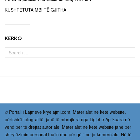
KUSHTETUTA MBI TË GJITHA
KËRKO
© Portali i Lajmeve kryelajmi.com. Materialet në këtë website,
përfshirë fotografitë, janë të mbrojtura nga Ligjet e Aplikuara në
vend për të drejtat autoriale. Materialet në këtë website janë për
shfrytëzimin personal tuajin dhe për qëllime jo-komerciale. Në të