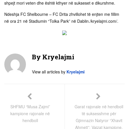
shpejt mori veten dhe është kthyer në sukseset e dikurshme.
Ndeshja FC Shelbourne – FC Drita zhvillohet të enjten me fillim
në ora 21 në Stadiumin “Tolka Park” në Dablin./kryelajmi.com/.
By
Kryelajmi
View all articles by
Kryelajmi
SHFMU “Musa Zajmi”
Garat rajonale në hendboll
kampione rajonale në
të suksesshme për
hendboll
Gjimnazin Natyror “Xhavit
Ahmeti”: Vajzat kampione,