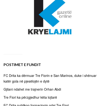
POSTIMET E FUNDIT
FC Drita ka dërmuar Tre Fiorin e San Marinos, duke i shënuar
katër gola në pjesëlojën e dytë
Gjilani ndahet me trajnerin Orhan Abdi
Tre Fiori ka përzgjedhur këta lojtarë
FC Drita publikon formacionin ndaj Tre Fiori