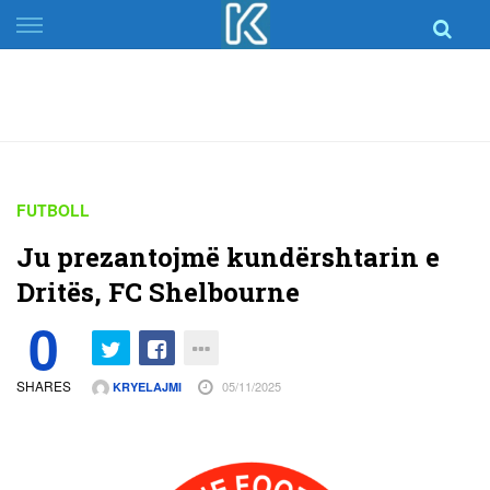
Skip
to
content
FUTBOLL
Ju prezantojmë kundërshtarin e
Dritës, FC Shelbourne
0
SHARES
05/11/2025
KRYELAJMI