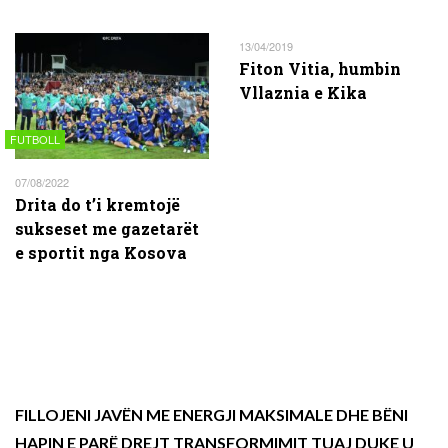
13/04/2019
Fiton Vitia, humbin
Vllaznia e Kika
FUTBOLL
07/08/2022
Drita do t’i kremtojë
sukseset me gazetarët
e sportit nga Kosova
FILLOJENI JAVËN ME ENERGJI MAKSIMALE DHE BËNI
HAPIN E PARË DREJT TRANSFORMIMIT TUAJ DUKE U