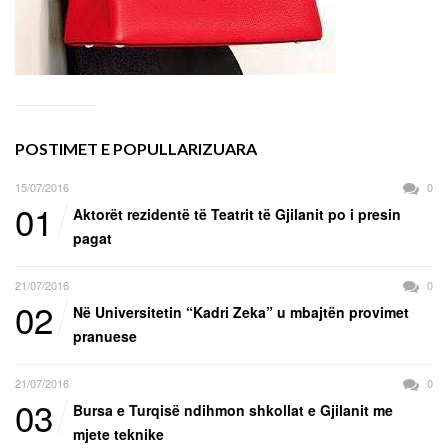
POSTIMET E POPULLARIZUARA
15/07/2016
0
01
Aktorët rezidentë të Teatrit të Gjilanit po i presin
pagat
21/07/2016
0
02
Në Universitetin “Kadri Zeka” u mbajtën provimet
pranuese
21/07/2016
0
03
Bursa e Turqisë ndihmon shkollat e Gjilanit me
mjete teknike