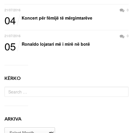
21/07/2016
0
04
Koncert për fëmijë të mërgimtarëve
21/07/2016
0
05
Ronaldo lojatari më i mirë në botë
KËRKO
ARKIVA