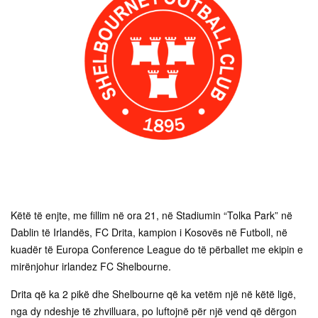
Këtë të enjte, me fillim në ora 21, në Stadiumin “Tolka Park” në
Dablin të Irlandës, FC Drita, kampion i Kosovës në Futboll, në
kuadër të Europa Conference League do të përballet me ekipin e
mirënjohur irlandez FC Shelbourne.
Drita që ka 2 pikë dhe Shelbourne që ka vetëm një në këtë ligë,
nga dy ndeshje të zhvilluara, po luftojnë për një vend që dërgon