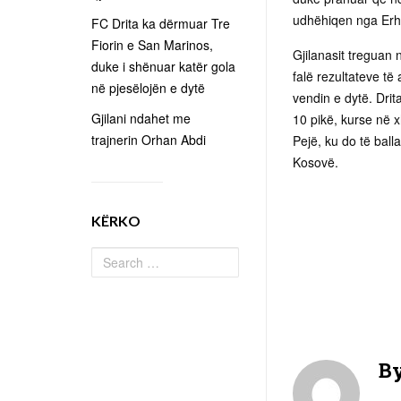
udhëhiqen nga Erha
FC Drita ka dërmuar Tre
Fiorin e San Marinos,
Gjilanasit treguan n
duke i shënuar katër gola
falë rezultateve të
në pjesëlojën e dytë
vendin e dytë. Dri
Gjilani ndahet me
10 pikë, kurse në 
trajnerin Orhan Abdi
Pejë, ku do të bal
Kosovë.
KËRKO
B