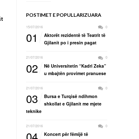
POSTIMET E POPULLARIZUARA
it
15/07/2016
0
01
Aktorët rezidentë të Teatrit të
Gjilanit po i presin pagat
21/07/2016
0
02
Në Universitetin “Kadri Zeka”
u mbajtën provimet pranuese
21/07/2016
0
03
Bursa e Turqisë ndihmon
shkollat e Gjilanit me mjete
teknike
21/07/2016
0
04
Koncert për fëmijë të