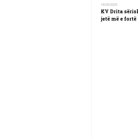
19/05/2025
KV Drita sëris
jetë më e fortë