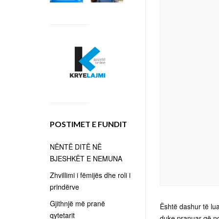
POSTIMET E FUNDIT
NËNTË DITË NË
BJESHKËT E NEMUNA
Zhvillimi i fëmijës dhe roli i
prindërve
Gjithnjë më pranë
Është dashur të lua
qytetarit
duke pranuar që nde