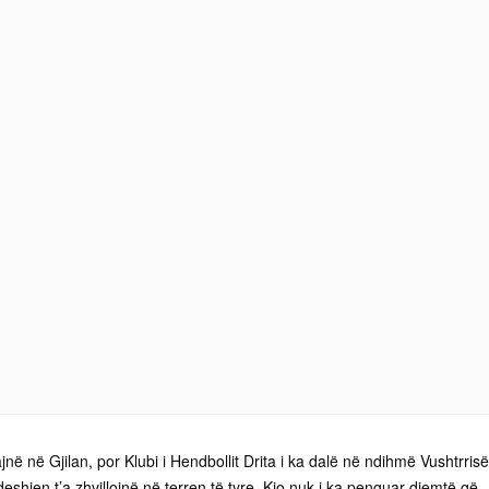
jnë në Gjilan, por Klubi i Hendbollit Drita i ka dalë në ndihmë Vushtrrisë
shjen t’a zhvillojnë në terren të tyre. Kjo nuk i ka penguar djemtë që