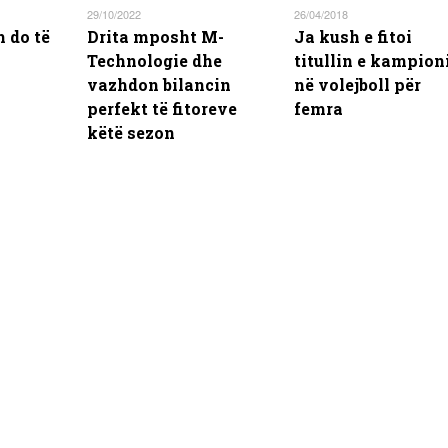
29/10/2022
26/04/2018
h do të
Drita mposht M-
Ja kush e fitoi
Technologie dhe
titullin e kampion
vazhdon bilancin
në volejboll për
perfekt të fitoreve
femra
këtë sezon