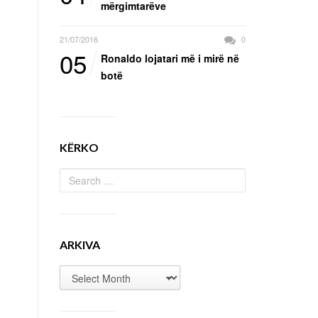
mërgimtarëve
21/07/2016
0
05
Ronaldo lojatari më i mirë në
botë
KËRKO
ARKIVA