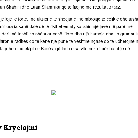
n Shahini dhe Luan Sllamniku që të fitojnë me rezultat 37:32.
jë lojë të fortë, me aksione të shpejta e me mbrojtje të celiktë dhe tasht
 arritura ia kanë dalë që të rikthehen aty ku ishin një javë më parë, në
ta deri më tashti ka shënuar pesë fitore dhe një humbje dhe ka grumbull
xhiron e radhës do të kenë një punë të vështirë ngase do të udhëtojnë 
lafaqohen me ekipin e Besës, që tash e sa vite nuk di për humbje në
y
Kryelajmi