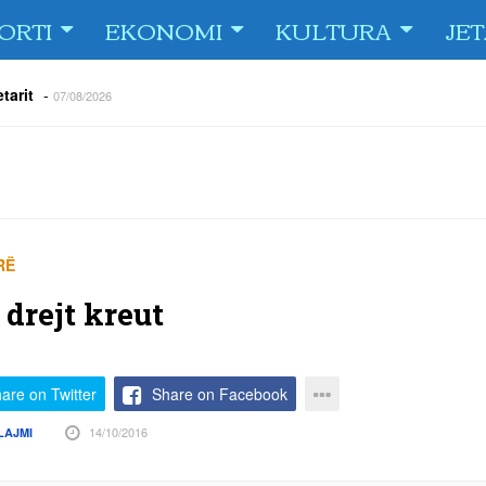
ORTI
EKONOMI
KULTURA
JE
tarit
-
07/08/2026
e Fiorin e San Marinos, duke i shënuar katër gola në pjesëlojën e
jnerin Orhan Abdi
-
06/08/2026
r këta lojtarë
-
06/08/2026
acionin ndaj Tre Fiori
-
06/08/2026
rëson Dritën
-
06/08/2026
olici portofolin me dokumente dhe të holla
-
RË
06/08/2026
 drejt kreut
are on Twitter
Share on Facebook
14/10/2016
LAJMI