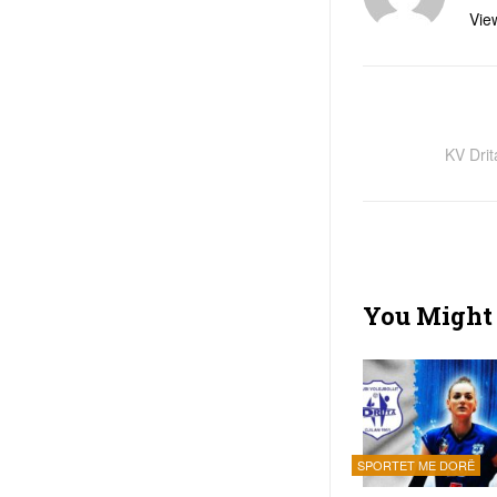
View
KV Dri
You Might 
SPORTET ME DORË