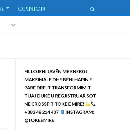
TA
OPINION
Previous
Next
 dytë
-
FILLOJENI JAVËN ME ENERGJI
MAKSIMALE DHE BËNI HAPIN E
PARË DREJT TRANSFORMIMIT
TUAJ DUKE U REGJISTRUAR SOT
NË CROSSFIT TOKË E MIRË!
+383 48 214 407
INSTAGRAM:
@TOKEEMIRE