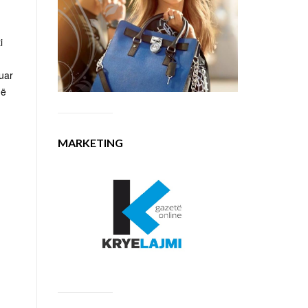
i
uar
në
MARKETING