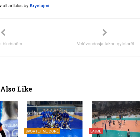
 all articles by
Kryelajmi
ta bindshëm
Vetëvendosja takon qytetarët
Also Like
SPORTET ME DORË
LAJME