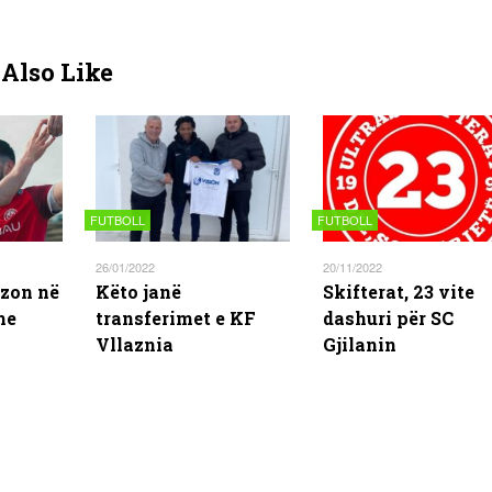
Also Like
FUTBOLL
FUTBOLL
26/01/2022
20/11/2022
azon në
Këto janë
Skifterat, 23 vite
me
transferimet e KF
dashuri për SC
Vllaznia
Gjilanin