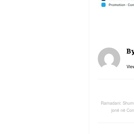
B
View
Ramadani: Shumë s
jonë në Co