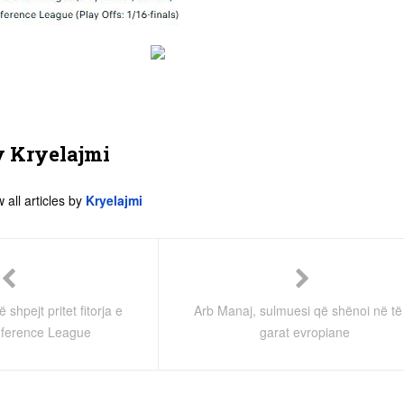
y
Kryelajmi
 all articles by
Kryelajmi
hpejt pritet fitorja e
Arb Manaj, sulmuesi që shënoi në të 
nference League
garat evropiane