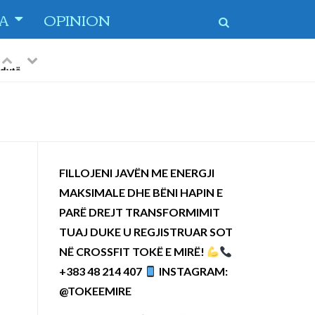
TA
OPINION
Previous
Next
 dytë
-
FILLOJENI JAVËN ME ENERGJI
MAKSIMALE DHE BËNI HAPIN E
PARË DREJT TRANSFORMIMIT
TUAJ DUKE U REGJISTRUAR SOT
NË CROSSFIT TOKË E MIRË!
+383 48 214 407
INSTAGRAM:
@TOKEEMIRE