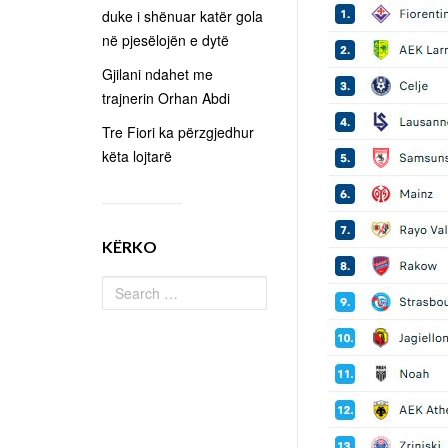
duke i shënuar katër gola
në pjesëlojën e dytë
Gjilani ndahet me
trajnerin Orhan Abdi
Tre Fiori ka përzgjedhur
këta lojtarë
KËRKO