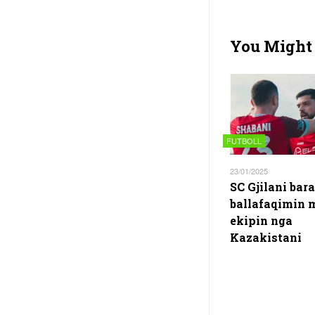
You Might 
FUTBOLL
23/01/2025
SC Gjilani bar
ballafaqimin 
ekipin nga
Kazakistani