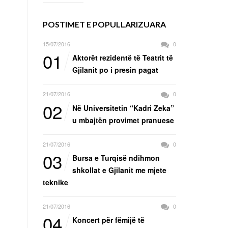
POSTIMET E POPULLARIZUARA
15/07/2016
0
01
Aktorët rezidentë të Teatrit të
Gjilanit po i presin pagat
21/07/2016
0
02
Në Universitetin “Kadri Zeka”
u mbajtën provimet pranuese
21/07/2016
0
03
Bursa e Turqisë ndihmon
shkollat e Gjilanit me mjete
teknike
21/07/2016
0
04
Koncert për fëmijë të