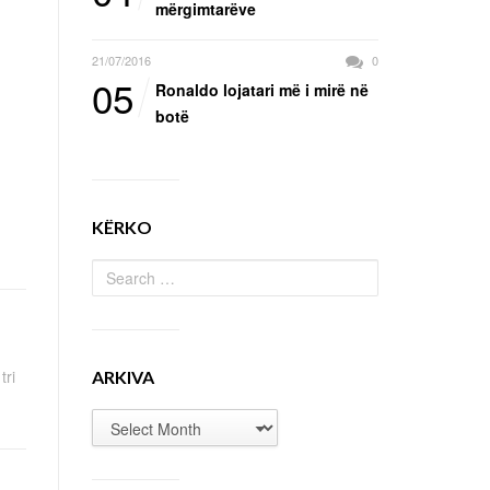
mërgimtarëve
21/07/2016
0
05
Ronaldo lojatari më i mirë në
botë
KËRKO
tri
ARKIVA