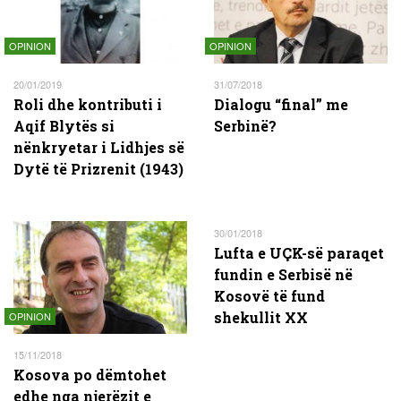
OPINION
OPINION
20/01/2019
31/07/2018
Roli dhe kontributi i
Dialogu “final” me
Aqif Blytës si
Serbinë?
nënkryetar i Lidhjes së
Dytë të Prizrenit (1943)
30/01/2018
Lufta e UÇK-së paraqet
fundin e Serbisë në
Kosovë të fund
shekullit XX
OPINION
15/11/2018
Kosova po dëmtohet
edhe nga njerëzit e