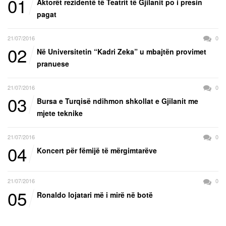
01
Aktorët rezidentë të Teatrit të Gjilanit po i presin
pagat
21/07/2016
0
02
Në Universitetin “Kadri Zeka” u mbajtën provimet
pranuese
21/07/2016
0
03
Bursa e Turqisë ndihmon shkollat e Gjilanit me
mjete teknike
21/07/2016
0
04
Koncert për fëmijë të mërgimtarëve
21/07/2016
0
05
Ronaldo lojatari më i mirë në botë