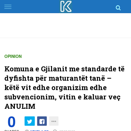
Skip
to
content
OPINION
Komuna e Gjilanit me standarde të
dyfishta për maturantët tanë –
këtë vit edhe organizim edhe
subvencionim, vitin e kaluar veç
ANULIM
0