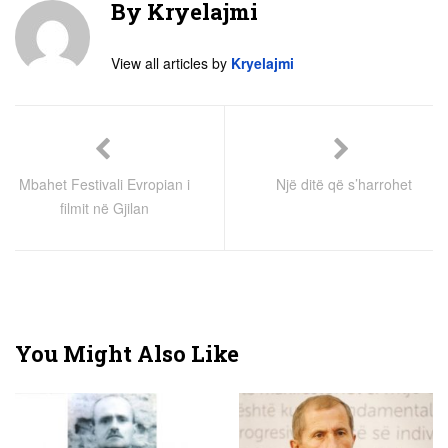
By
Kryelajmi
View all articles by
Kryelajmi
Mbahet Festivali Evropian i
Një ditë që s’harrohet
filmit në Gjilan
You Might Also Like