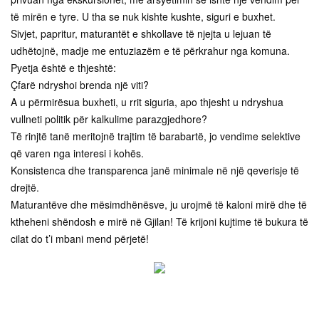
të mirën e tyre. U tha se nuk kishte kushte, siguri e buxhet.
Sivjet, papritur, maturantët e shkollave të njejta u lejuan të
udhëtojnë, madje me entuziazëm e të përkrahur nga komuna.
Pyetja është e thjeshtë:
Çfarë ndryshoi brenda një viti?
A u përmirësua buxheti, u rrit siguria, apo thjesht u ndryshua
vullneti politik për kalkulime parazgjedhore?
Të rinjtë tanë meritojnë trajtim të barabartë, jo vendime selektive
që varen nga interesi i kohës.
Konsistenca dhe transparenca janë minimale në një qeverisje të
drejtë.
Maturantëve dhe mësimdhënësve, ju urojmë të kaloni mirë dhe të
ktheheni shëndosh e mirë në Gjilan! Të krijoni kujtime të bukura të
cilat do t’i mbani mend përjetë!