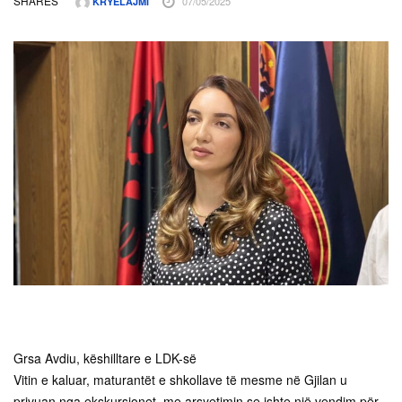
SHARES
07/05/2025
KRYELAJMI
Grsa Avdiu, këshilltare e LDK-së
Vitin e kaluar, maturantët e shkollave të mesme në Gjilan u
privuan nga ekskursionet, me arsyetimin se ishte një vendim për