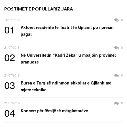
POSTIMET E POPULLARIZUARA
15/07/2016
0
01
Aktorët rezidentë të Teatrit të Gjilanit po i presin
pagat
21/07/2016
0
02
Në Universitetin “Kadri Zeka” u mbajtën provimet
pranuese
21/07/2016
0
03
Bursa e Turqisë ndihmon shkollat e Gjilanit me
mjete teknike
21/07/2016
0
04
Koncert për fëmijë të mërgimtarëve