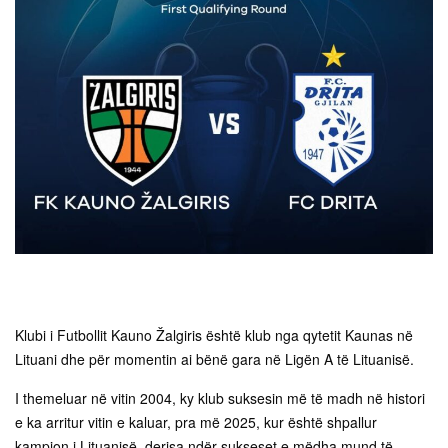
Klubi i Futbollit Kauno Žalgiris është klub nga qytetit Kaunas në
Lituani dhe për momentin ai bënë gara në Ligën A të Lituanisë.
I themeluar në vitin 2004, ky klub suksesin më të madh në histori
e ka arritur vitin e kaluar, pra më 2025, kur është shpallur
kampion i Lituanisë, derisa ndër sukseset e mëdha mund të