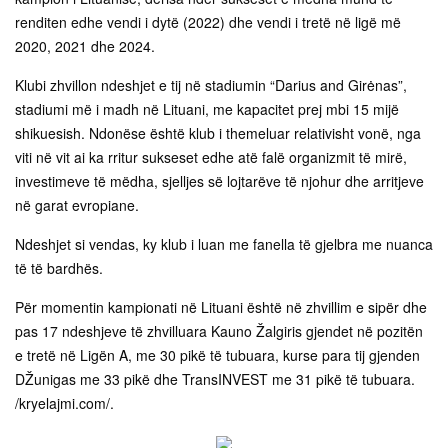
renditen edhe vendi i dytë (2022) dhe vendi i tretë në ligë më
2020, 2021 dhe 2024.
Klubi zhvillon ndeshjet e tij në stadiumin “Darius and Girėnas”,
stadiumi më i madh në Lituani, me kapacitet prej mbi 15 mijë
shikuesish. Ndonëse është klub i themeluar relativisht vonë, nga
viti në vit ai ka rritur sukseset edhe atë falë organizmit të mirë,
investimeve të mëdha, sjelljes së lojtarëve të njohur dhe arritjeve
në garat evropiane.
Ndeshjet si vendas, ky klub i luan me fanella të gjelbra me nuanca
të të bardhës.
Për momentin kampionati në Lituani është në zhvillim e sipër dhe
pas 17 ndeshjeve të zhvilluara Kauno Žalgiris gjendet në pozitën
e tretë në Ligën A, me 30 pikë të tubuara, kurse para tij gjenden
DŽunigas me 33 pikë dhe TransINVEST me 31 pikë të tubuara.
/kryelajmi.com/.