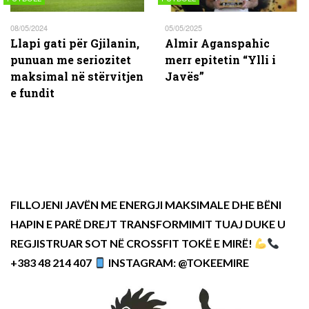
08/05/2024
05/05/2025
Llapi gati për Gjilanin,
Almir Aganspahic
punuan me seriozitet
merr epitetin “Ylli i
maksimal në stërvitjen
Javës”
e fundit
FILLOJENI JAVËN ME ENERGJI MAKSIMALE DHE BËNI
HAPIN E PARË DREJT TRANSFORMIMIT TUAJ DUKE U
REGJISTRUAR SOT NË CROSSFIT TOKË E MIRË!
+383 48 214 407
INSTAGRAM: @TOKEEMIRE