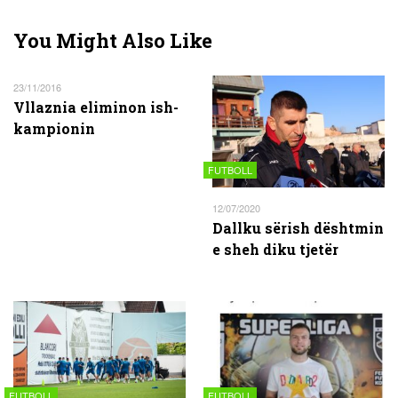
You Might Also Like
23/11/2016
Vllaznia eliminon ish-
kampionin
FUTBOLL
12/07/2020
Dallku sërish dështmin
e sheh diku tjetër
FUTBOLL
FUTBOLL