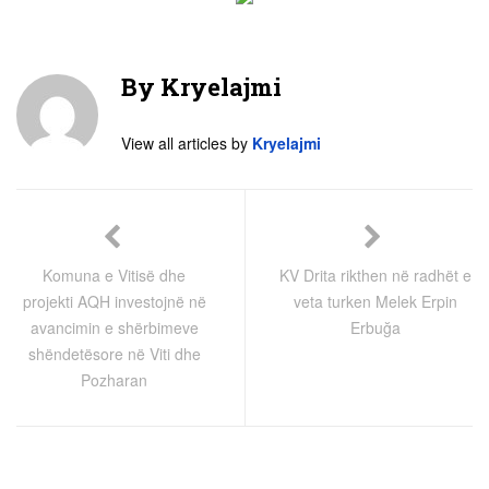
By
Kryelajmi
View all articles by
Kryelajmi
Komuna e Vitisë dhe
KV Drita rikthen në radhët e
projekti AQH investojnë në
veta turken Melek Erpin
avancimin e shërbimeve
Erbuğa
shëndetësore në Viti dhe
Pozharan