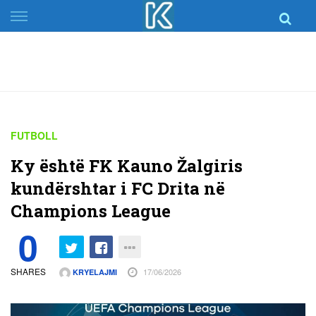
Skip
to
content
FUTBOLL
Ky është FK Kauno Žalgiris
kundërshtar i FC Drita në
Champions League
0
SHARES
17/06/2026
KRYELAJMI