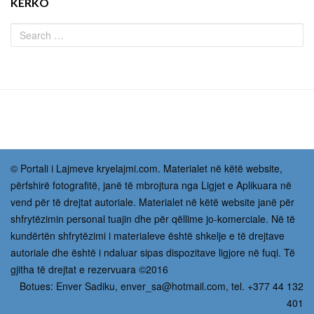
KËRKO
© Portali i Lajmeve kryelajmi.com. Materialet në këtë website,
përfshirë fotografitë, janë të mbrojtura nga Ligjet e Aplikuara në
vend për të drejtat autoriale. Materialet në këtë website janë për
shfrytëzimin personal tuajin dhe për qëllime jo-komerciale. Në të
kundërtën shfrytëzimi i materialeve është shkelje e të drejtave
autoriale dhe është i ndaluar sipas dispozitave ligjore në fuqi. Të
gjitha të drejtat e rezervuara ©2016
Botues: Enver Sadiku,
enver_sa@hotmail.com
, tel. +377 44 132
401