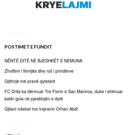
POSTIMET E FUNDIT
NËNTË DITË NË BJESHKËT E NEMUNA
Zhvillimi i fëmijës dhe roli i prindërve
Gjithnjë më pranë qytetarit
FC Drita ka dërmuar Tre Fiorin e San Marinos, duke i shënuar
katër gola në pjesëlojën e dytë
Gjilani ndahet me trajnerin Orhan Abdi