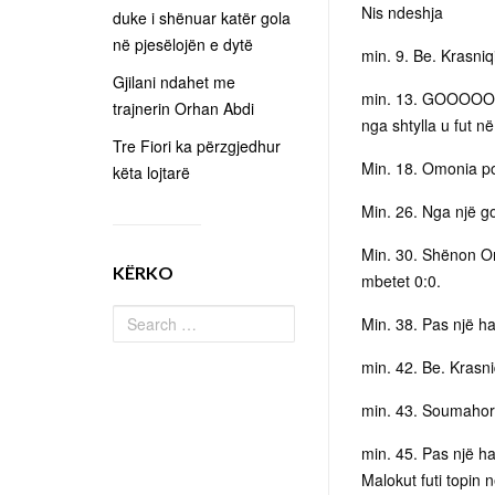
Nis ndeshja
duke i shënuar katër gola
në pjesëlojën e dytë
min. 9. Be. Krasniq
Gjilani ndahet me
min. 13. GOOOOOOO
trajnerin Orhan Abdi
nga shtylla u fut në
Tre Fiori ka përzgjedhur
Min. 18. Omonia p
këta lojtarë
Min. 26. Nga një go
Min. 30. Shënon Omo
KËRKO
mbetet 0:0.
Min. 38. Pas një ha
min. 42. Be. Krasn
min. 43. Soumahor
min. 45. Pas një h
Malokut futi topin n