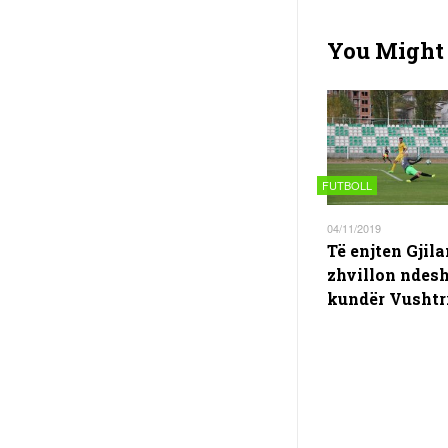
You Might 
FUTBOLL
04/11/2019
Të enjten Gjila
zhvillon ndes
kundër Vushtr