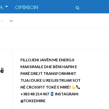
TA
OPINION
Previous
Next
 dytë
-
FILLOJENI JAVËN ME ENERGJI
MAKSIMALE DHE BËNI HAPIN E
në
PARË DREJT TRANSFORMIMIT
TUAJ DUKE U REGJISTRUAR SOT
NË CROSSFIT TOKË E MIRË!
+383 48 214 407
INSTAGRAM:
@TOKEEMIRE