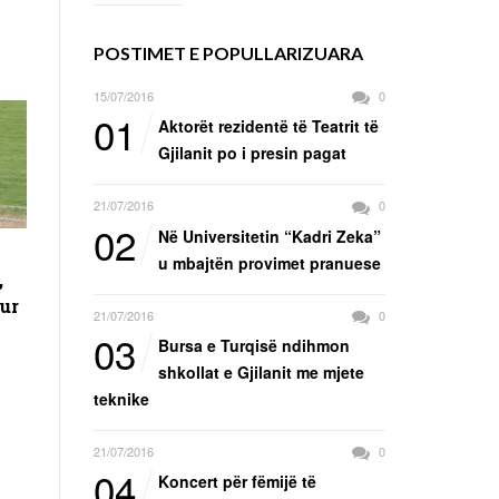
POSTIMET E POPULLARIZUARA
15/07/2016
0
01
Aktorët rezidentë të Teatrit të
Gjilanit po i presin pagat
21/07/2016
0
02
Në Universitetin “Kadri Zeka”
u mbajtën provimet pranuese
,
ur
21/07/2016
0
03
Bursa e Turqisë ndihmon
shkollat e Gjilanit me mjete
teknike
21/07/2016
0
04
Koncert për fëmijë të