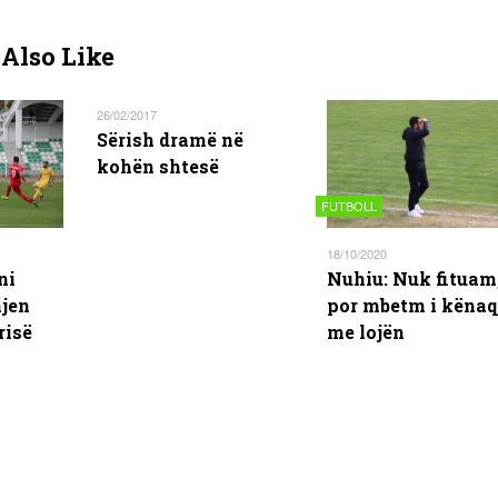
Also Like
26/02/2017
Sërish dramë në
kohën shtesë
FUTBOLL
18/10/2020
ni
Nuhiu: Nuk fituam
hjen
por mbetm i kënaq
risë
me lojën