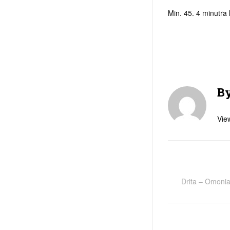
Min. 45. 4 minutra 
B
View
Drita – Omonia 