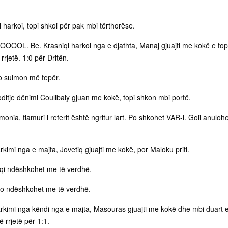
i harkoi, topi shkoi për pak mbi tërthorëse.
OOL. Be. Krasniqi harkoi nga e djathta, Manaj gjuajti me kokë e top
 rrjetë. 1:0 për Dritën.
o sulmon më tepër.
ditje dënimi Coulibaly gjuan me kokë, topi shkon mbi portë.
nia, flamuri i referit është ngritur lart. Po shkohet VAR-i. Goli anulohe
rkimi nga e majta, Jovetiq gjuajti me kokë, por Maloku priti.
iqi ndëshkohet me të verdhë.
o ndëshkohet me të verdhë.
arkimi nga këndi nga e majta, Masouras gjuajti me kokë dhe mbi duart 
ë rrjetë për 1:1.