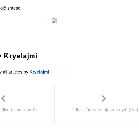
lojë shtesë.
y
Kryelajmi
 all articles by
Kryelajmi
(live pjesa e parë)
Drita – Omonia, pjesa e dytë (live)