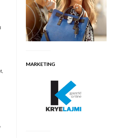
i
MARKETING
t,
e