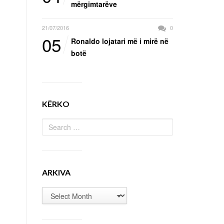
mërgimtarëve
21/07/2016
0
05
Ronaldo lojatari më i mirë në
botë
KËRKO
ARKIVA