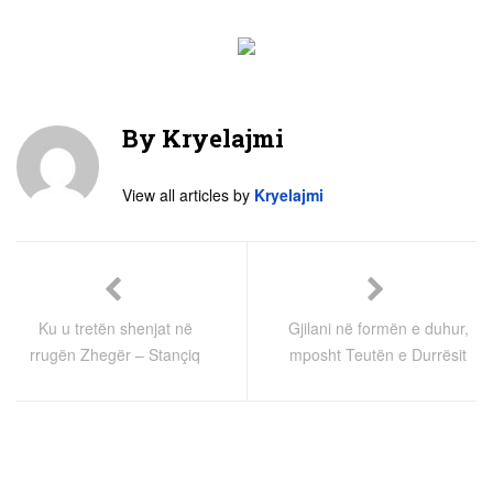
By
Kryelajmi
View all articles by
Kryelajmi
Ku u tretën shenjat në
Gjilani në formën e duhur,
rrugën Zhegër – Stançiq
mposht Teutën e Durrësit