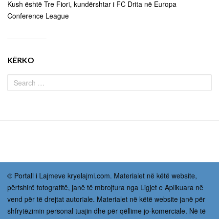
Kush është Tre Fiori, kundërshtar i FC Drita në Europa
Conference League
KËRKO
© Portali i Lajmeve kryelajmi.com. Materialet në këtë website,
përfshirë fotografitë, janë të mbrojtura nga Ligjet e Aplikuara në
vend për të drejtat autoriale. Materialet në këtë website janë për
shfrytëzimin personal tuajin dhe për qëllime jo-komerciale. Në të