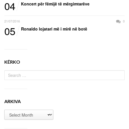
04
Koncert për fëmijë të mërgimtarëve
21/07/2016
0
05
Ronaldo lojatari më i mirë në botë
KËRKO
ARKIVA