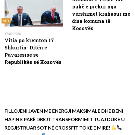
pakë e prekur nga
vërshimet krahasur me
disa komuna të
VITI
Kosovës
17/02/2026
Vitia po kremton 17
Shkurtin- Ditën e
Pavarësisë së
Republikës së Kosovës
FILLOJENI JAVËN ME ENERGJI MAKSIMALE DHE BËNI
HAPIN E PARË DREJT TRANSFORMIMIT TUAJ DUKE U
REGJISTRUAR SOT NË CROSSFIT TOKË E MIRË!