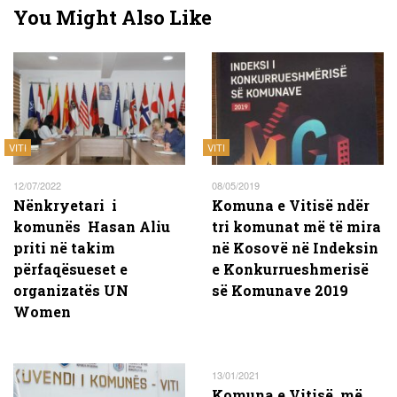
You Might Also Like
VITI
VITI
12/07/2022
08/05/2019
Nënkryetari i
Komuna e Vitisë ndër
komunës Hasan Aliu
tri komunat më të mira
priti në takim
në Kosovë në Indeksin
përfaqësueset e
e Konkurrueshmerisë
organizatës UN
së Komunave 2019
Women
13/01/2021
Komuna e Vitisë më