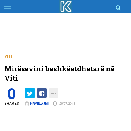
Skip
to
content
VITI
Mirësevini bashkëatdhetarë në
Viti
0
SHARES
29/07/2018
KRYELAJMI