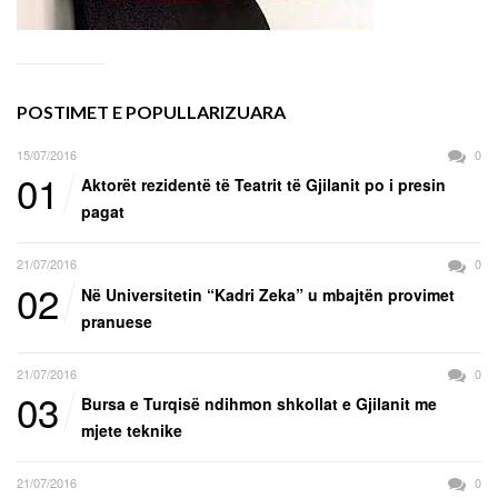
POSTIMET E POPULLARIZUARA
15/07/2016
0
01
Aktorët rezidentë të Teatrit të Gjilanit po i presin
pagat
21/07/2016
0
02
Në Universitetin “Kadri Zeka” u mbajtën provimet
pranuese
21/07/2016
0
03
Bursa e Turqisë ndihmon shkollat e Gjilanit me
mjete teknike
21/07/2016
0