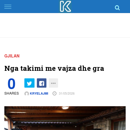
Skip
to
content
GJILAN
Nga takimi me vajza dhe gra
0
SHARES
31/05/2026
KRYELAJMI