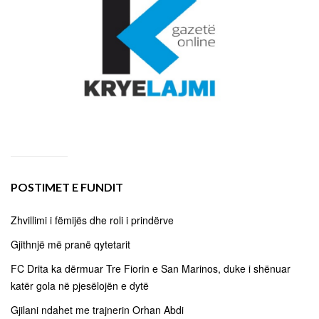
POSTIMET E FUNDIT
Zhvillimi i fëmijës dhe roli i prindërve
Gjithnjë më pranë qytetarit
FC Drita ka dërmuar Tre Fiorin e San Marinos, duke i shënuar
katër gola në pjesëlojën e dytë
Gjilani ndahet me trajnerin Orhan Abdi