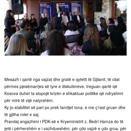
Mesazh i qartë nga vajzat dhe gratë e qytetit të Gjilanit, të cilat
përmes pjesëmarrjes së tyre e diskutimeve, treguan qartë që
Kosova duhet ta stopojë krizën e shkaktuar politike që ndryshimi
për mirë të vijë natyrshëm.
Ky jo-stabilitet së pari po prek familjet tona, e me ç’rast gruan dhe
të gjitha rolet e saj.
Prandaj angazhimi i PDK-së e Kryeministrit z. Bedri Hamza do të
jetë i përhershëm e i vazhdueshëm, për çdo vajzë e çdo grua, për