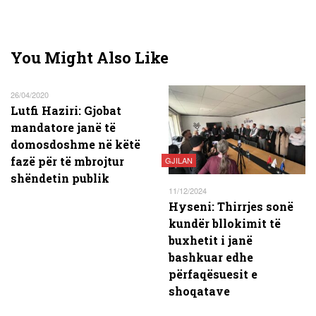
You Might Also Like
26/04/2020
Lutfi Haziri: Gjobat
mandatore janë të
domosdoshme në këtë
fazë për të mbrojtur
GJILAN
shëndetin publik
11/12/2024
Hyseni: Thirrjes sonë
kundër bllokimit të
buxhetit i janë
bashkuar edhe
përfaqësuesit e
shoqatave