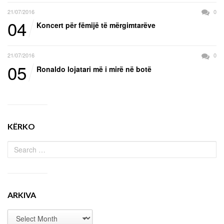
21/07/2016
0
04
Koncert për fëmijë të mërgimtarëve
21/07/2016
0
05
Ronaldo lojatari më i mirë në botë
KËRKO
ARKIVA