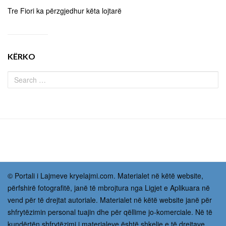
Tre Fiori ka përzgjedhur këta lojtarë
KËRKO
© Portali i Lajmeve kryelajmi.com. Materialet në këtë website,
përfshirë fotografitë, janë të mbrojtura nga Ligjet e Aplikuara në
vend për të drejtat autoriale. Materialet në këtë website janë për
shfrytëzimin personal tuajin dhe për qëllime jo-komerciale. Në të
kundërtën shfrytëzimi i materialeve është shkelje e të drejtave