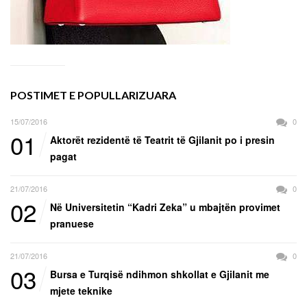
POSTIMET E POPULLARIZUARA
15/07/2016
0
01
Aktorët rezidentë të Teatrit të Gjilanit po i presin
pagat
21/07/2016
0
02
Në Universitetin “Kadri Zeka” u mbajtën provimet
pranuese
21/07/2016
0
03
Bursa e Turqisë ndihmon shkollat e Gjilanit me
mjete teknike