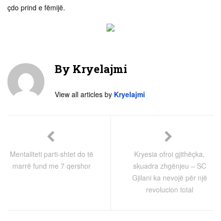
çdo prind e fëmijë.
By
Kryelajmi
View all articles by
Kryelajmi
Mentaliteti parti-shtet do të
Kryesia ofroi gjithëçka,
marrë fund me 7 qershor
skuadra zhgënjeu – SC
Gjilani ka nevojë për një
revolucion total