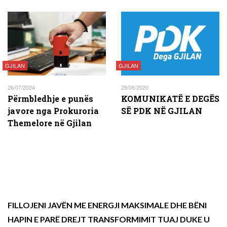
GJILAN
GJILAN
26/07/2024
29/06/2020
Përmbledhje e punës
KOMUNIKATË E DEGËS
javore nga Prokuroria
SË PDK NË GJILAN
Themelore në Gjilan
FILLOJENI JAVËN ME ENERGJI MAKSIMALE DHE BËNI
HAPIN E PARË DREJT TRANSFORMIMIT TUAJ DUKE U