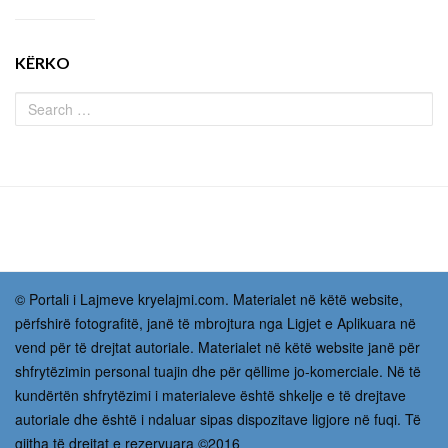
KËRKO
© Portali i Lajmeve kryelajmi.com. Materialet në këtë website,
përfshirë fotografitë, janë të mbrojtura nga Ligjet e Aplikuara në
vend për të drejtat autoriale. Materialet në këtë website janë për
shfrytëzimin personal tuajin dhe për qëllime jo-komerciale. Në të
kundërtën shfrytëzimi i materialeve është shkelje e të drejtave
autoriale dhe është i ndaluar sipas dispozitave ligjore në fuqi. Të
gjitha të drejtat e rezervuara ©2016