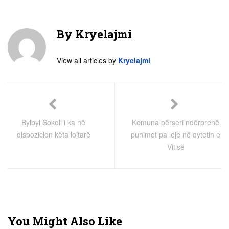
By
Kryelajmi
View all articles by
Kryelajmi
Bylbyl Sokoli i ka në
Komuna përseri ndërprenë
dispozicion këta lojtarë
punimet pa leje në qytetin e
Vitisë
You Might Also Like