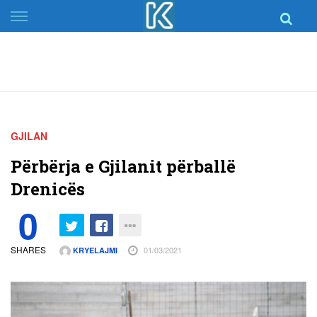
Skip
to
content
GJILAN
Përbërja e Gjilanit përballë
Drenicës
0
SHARES
01/03/2021
KRYELAJMI