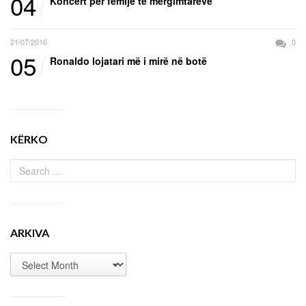
04
Koncert për fëmijë të mërgimtarëve
21/07/2016
0
05
Ronaldo lojatari më i mirë në botë
KËRKO
ARKIVA