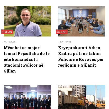
GJILAN
GJILAN
03/11/2021
17/01/2022
Mësohet se majori
Kryeprokurori Arben
Ismail Fejzullahu do të
Kadriu priti në takim
jetë komandant i
Policinë e Kosovës për
Stacionit Policor në
regjionin e Gjilanit
Gjilan