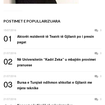
POSTIMET E POPULLARIZUARA
15/07/2016
0
01
Aktorët rezidentë të Teatrit të Gjilanit po i presin
pagat
21/07/2016
0
02
Në Universitetin “Kadri Zeka” u mbajtën provimet
pranuese
21/07/2016
0
03
Bursa e Turqisë ndihmon shkollat e Gjilanit me
mjete teknike
21/07/2016
0