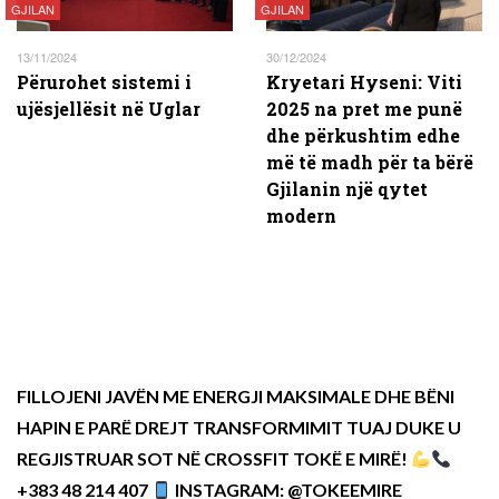
GJILAN
GJILAN
13/11/2024
30/12/2024
Përurohet sistemi i
Kryetari Hyseni: Viti
ujësjellësit në Uglar
2025 na pret me punë
dhe përkushtim edhe
më të madh për ta bërë
Gjilanin një qytet
modern
FILLOJENI JAVËN ME ENERGJI MAKSIMALE DHE BËNI
HAPIN E PARË DREJT TRANSFORMIMIT TUAJ DUKE U
REGJISTRUAR SOT NË CROSSFIT TOKË E MIRË!
+383 48 214 407
INSTAGRAM: @TOKEEMIRE