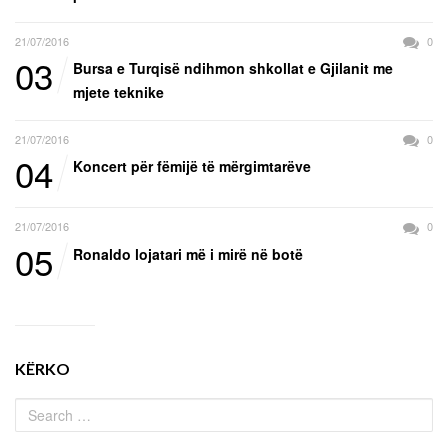
21/07/2016
0
03
Bursa e Turqisë ndihmon shkollat e Gjilanit me
mjete teknike
21/07/2016
0
04
Koncert për fëmijë të mërgimtarëve
21/07/2016
0
05
Ronaldo lojatari më i mirë në botë
KËRKO