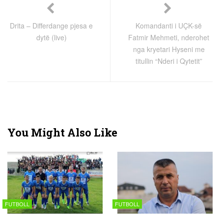
Drita – Differdange pjesa e
Komandanti i UÇK-së
dytë (live)
Fatmir Mehmeti, nderohet
nga kryetari Hyseni me
titullin “Nderi i Qytetit”
You Might Also Like
FUTBOLL
FUTBOLL