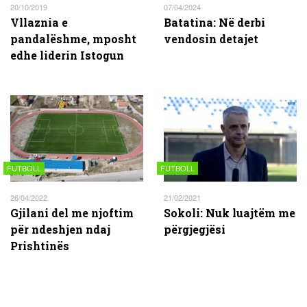
20/10/2019
07/04/2024
Vllaznia e
Batatina: Në derbi
pandalëshme, mposht
vendosin detajet
edhe liderin Istogun
FUTBOLL
FUTBOLL
26/04/2022
21/02/2021
Gjilani del me njoftim
Sokoli: Nuk luajtëm me
për ndeshjen ndaj
përgjegjësi
Prishtinës