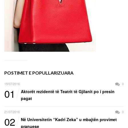
POSTIMET E POPULLARIZUARA
15/07/2016
0
01
Aktorët rezidentë të Teatrit të Gjilanit po i presin
pagat
21/07/2016
0
02
Në Universitetin “Kadri Zeka” u mbajtën provimet
pranuese