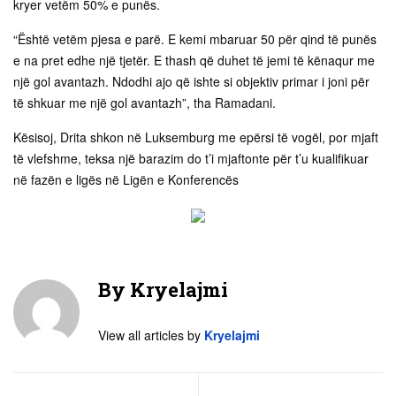
kryer vetëm 50% e punës.
“Është vetëm pjesa e parë. E kemi mbaruar 50 për qind të punës
e na pret edhe një tjetër. E thash që duhet të jemi të kënaqur me
një gol avantazh. Ndodhi ajo që ishte si objektiv primar i joni për
të shkuar me një gol avantazh”, tha Ramadani.
Kësisoj, Drita shkon në Luksemburg me epërsi të vogël, por mjaft
të vlefshme, teksa një barazim do t’i mjaftonte për t’u kualifikuar
në fazën e ligës në Ligën e Konferencës
By
Kryelajmi
View all articles by
Kryelajmi