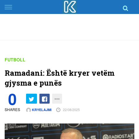
Skip
to
content
FUTBOLL
Ramadani: Është kryer vetëm
gjysma e punës
0
SHARES
22/08/2025
KRYELAJMI