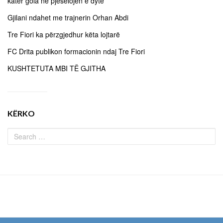
katër gola në pjesëlojën e dytë
Gjilani ndahet me trajnerin Orhan Abdi
Tre Fiori ka përzgjedhur këta lojtarë
FC Drita publikon formacionin ndaj Tre Fiori
KUSHTETUTA MBI TË GJITHA
KËRKO