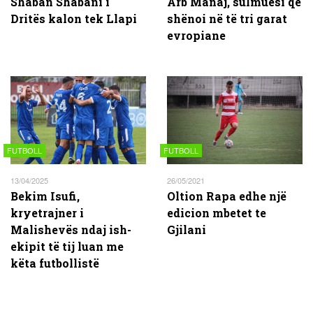
Shaban Shabani i
Arb Manaj, sulmuesi që
Dritës kalon tek Llapi
shënoi në të tri garat
evropiane
FUTBOLL
FUTBOLL
13/04/2025
26/05/2021
Bekim Isufi,
Oltion Rapa edhe një
kryetrajner i
edicion mbetet te
Malishevës ndaj ish-
Gjilani
ekipit të tij luan me
këta futbollistë