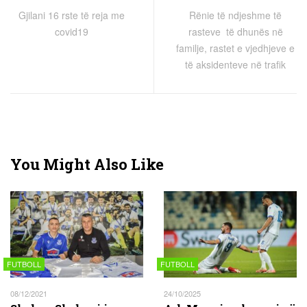
Gjilani 16 rste të reja me
Rënie të ndjeshme të
covid19
rasteve të dhunës në
familje, rastet e vjedhjeve e
të aksidenteve në trafik
You Might Also Like
FUTBOLL
FUTBOLL
08/12/2021
24/10/2025