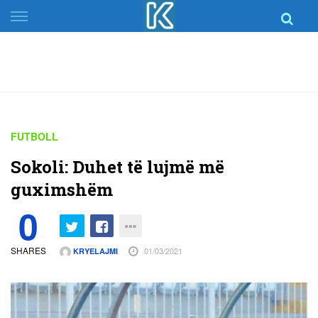
Skip
to
content
FUTBOLL
Sokoli: Duhet të lujmë më
guximshëm
0
SHARES
01/03/2021
KRYELAJMI