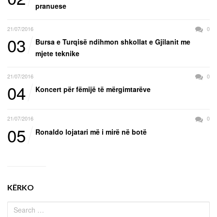
pranuese
21/07/2016
0
03
Bursa e Turqisë ndihmon shkollat e Gjilanit me
mjete teknike
21/07/2016
0
04
Koncert për fëmijë të mërgimtarëve
21/07/2016
0
05
Ronaldo lojatari më i mirë në botë
KËRKO