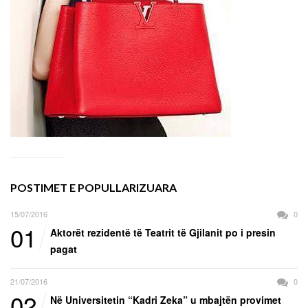
POSTIMET E POPULLARIZUARA
15/07/2016
0
01
Aktorët rezidentë të Teatrit të Gjilanit po i presin
pagat
21/07/2016
0
02
Në Universitetin “Kadri Zeka” u mbajtën provimet