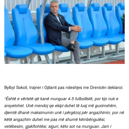
Bylbyl Sokoli, trajner i Gjilanit pas ndeshjes me Drenicën deklaroi:
“Është e vërtetë që kanë munguar 4-5 futbollistë, por kjo nuk e
arsyetohet. Unë mendoj qe ekipi duhet të luaj më guximshëm,
djemtë dhanë maksimumin unë i përgëzoj për angazhimin, por në
këtë angazhim duhet me pas më shumë këmbëngulësi,
vetëbesim, gjakftohtësi, siguri, këto sot na munguan. Jam i