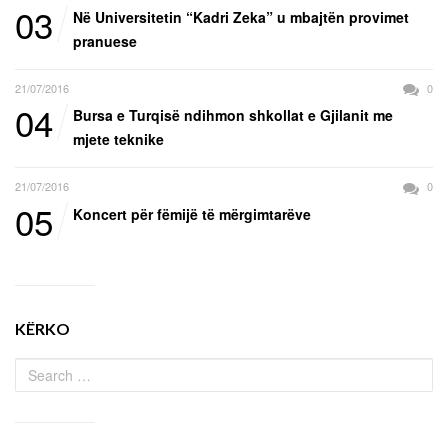
03
Në Universitetin “Kadri Zeka” u mbajtën provimet
pranuese
21/07/2016
0
04
Bursa e Turqisë ndihmon shkollat e Gjilanit me
mjete teknike
21/07/2016
0
05
Koncert për fëmijë të mërgimtarëve
KËRKO