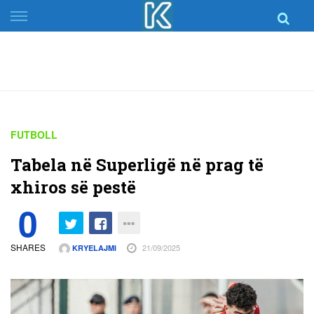
Skip
to
content
FUTBOLL
Tabela në Superligë në prag të
xhiros së pestë
0
SHARES
21/09/2025
KRYELAJMI