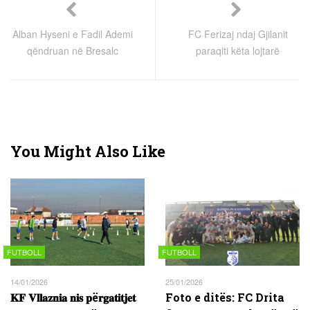
Alban Hyseni e Fadil Ademi
FC Ferizaj ndaj Gjilanit
qëndruan në Bresalc
paraqiti këta lojtarë
You Might Also Like
FUTBOLL
FUTBOLL
14/01/2026
25/01/2026
𝐊𝐅 𝐕𝐥𝐥𝐚𝐳𝐧𝐢𝐚 𝐧𝐢𝐬 𝐩ë𝐫𝐠𝐚𝐭𝐢𝐭𝐣𝐞𝐭
Foto e ditës: FC Drita