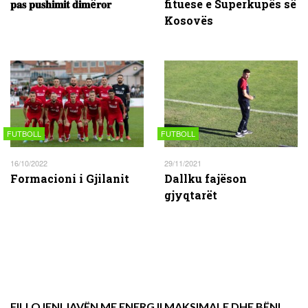
𝐩𝐚𝐬 𝐩𝐮𝐬𝐡𝐢𝐦𝐢𝐭 𝐝𝐢𝐦ë𝐫𝐨𝐫
fituese e Superkupës së
Kosovës
FUTBOLL
FUTBOLL
16/10/2022
29/11/2021
Formacioni i Gjilanit
Dallku fajëson
gjyqtarët
FILLOJENI JAVËN ME ENERGJI MAKSIMALE DHE BËNI