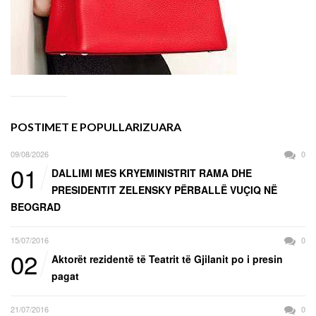
POSTIMET E POPULLARIZUARA
09/08/2026
0
01
DALLIMI MES KRYEMINISTRIT RAMA DHE
PRESIDENTIT ZELENSKY PËRBALLË VUÇIQ NË
BEOGRAD
15/07/2016
0
02
Aktorët rezidentë të Teatrit të Gjilanit po i presin
pagat
21/07/2016
0