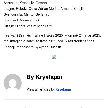
Assitente: Kreshnike Osmani,
Luajnë: Rebeka Qena Adrian Morina Armend Smajli
Skenografia: Mentor Berisha .
Kostumet: Njomza Luci
Dizajner i dritave: Skender Latifi
Festivali i Dramës “Talia e Flakës 2025” vijon më 24 janar 2025,
me shfaqjen e natës së tretë, “13”, nga Teatri “Adriana” nga
Ferizaji, me tekst të Sylejman Rushitit.
By
Kryelajmi
View all articles by
Kryelajmi