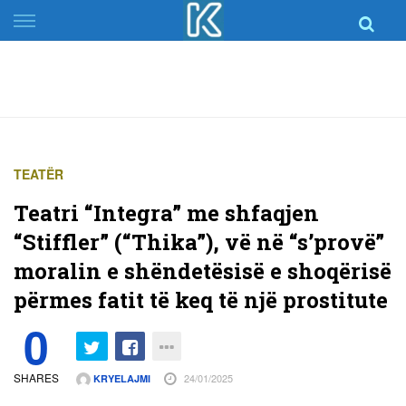
Skip
to
content
TEATËR
Teatri “Integra” me shfaqjen
“Stiffler” (“Thika”), vë në “s’provë”
moralin e shëndetësisë e shoqërisë
përmes fatit të keq të një prostitute
0
SHARES
24/01/2025
KRYELAJMI