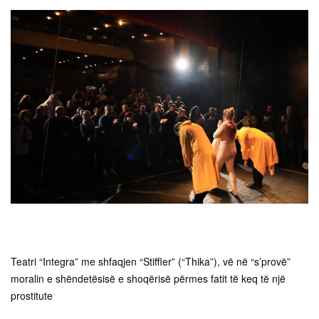
Teatri “Integra” me shfaqjen “Stiffler” (“Thika”), vë në “s’provë”
moralin e shëndetësisë e shoqërisë përmes fatit të keq të një
prostitute