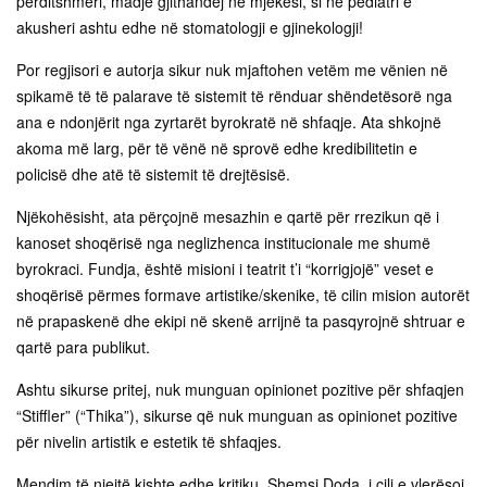
përditshmëri, madje gjithandej në mjekësi, si në pediatri e
akusheri ashtu edhe në stomatologji e gjinekologji!
Por regjisori e autorja sikur nuk mjaftohen vetëm me vënien në
spikamë të të palarave të sistemit të rënduar shëndetësorë nga
ana e ndonjërit nga zyrtarët byrokratë në shfaqje. Ata shkojnë
akoma më larg, për të vënë në sprovë edhe kredibilitetin e
policisë dhe atë të sistemit të drejtësisë.
Njëkohësisht, ata përçojnë mesazhin e qartë për rrezikun që i
kanoset shoqërisë nga neglizhenca institucionale me shumë
byrokraci. Fundja, është misioni i teatrit t’i “korrigjojë” veset e
shoqërisë përmes formave artistike/skenike, të cilin mision autorët
në prapaskenë dhe ekipi në skenë arrijnë ta pasqyrojnë shtruar e
qartë para publikut.
Ashtu sikurse pritej, nuk munguan opinionet pozitive për shfaqjen
“Stiffler” (“Thika”), sikurse që nuk munguan as opinionet pozitive
për nivelin artistik e estetik të shfaqjes.
Mendim të njejtë kishte edhe kritiku, Shemsi Doda, i cili e vlerësoi