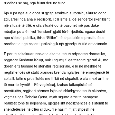
rrjedhës së saj, nga fillimi deri në fund!
Kjo u pa nga audienca si gjetje atraktive autoriale, sikurse edhe
zgjuarësi nga ana e regjisorit, i cili ishte ai që sendërtoi skenikisht
një situatë të tillë, e cila situatë do të pasohet më pas duke
mbajtur po atë nivel “tensioni” gjatë tërë rrjedhës, ngase deshi
apo s’deshi publiku, thika “Stifler” në shpatullën e prostitutës e
prodhonte nga aspekti psikologjik një gjendje të tillë emocionale.
E për të shkaktuar tensione akoma më të ndjeshme dramatike,
regjisorit Kushtrim Koliqi, nuk i ngutej t’i qartësonte gjërat! Ai, me
dorën e tij tashmë të stërvitur regjisoriale, e lë në mëshirë të
neglizhencës së stafit pranues brenda ngjarjes në emergjencë të
spitalit, fatin e prostitutës me thikë në shpatull, e cila mezi arrinte
të merrte frymë! – Përveç kësaj, krahas fatkeqësisë së
prostitutës, regjisori përmes lojës së shkëlqyeshme të aktorëve,
veçmas nga Rebeka Qena, mjaft sigurtë arriti të paraqesë
realitetit tonë të ndjeshëm, gjegjësisht neglizhencës e sistemit të
shëndetësisë, të cilën si dukuri e hasim mjaft shpesh në