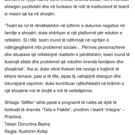
shfaqjen pozitivisht dhe në funksion të rolit të institucionit të teatrit
si mision që ka në shoqëri.
“Teatri ka rol të rëndësishëm në luftimin e dukurive negative në
familje e shoqëri, duke shërbyer si një platformë për edukim e
reflektim. Si i tillë, teatri mund të ndihmojë në ngritjen e
ndërgjegjësimit mbi problemet sociale… Përmes personazheve
dhe situatave që reflektojnë realitetin e përditshëm, teatri mund të
ilustrojë sfidat dhe problemet që ndodhin brenda familjeve dhe
shoqërisë”, tha ai, duke vënë theksin tek nevoja e trajtimit të
këtyre temave, pasi si të tilla, sipas tij, ushqejnë dialogun dhe
inkurajojnë veprimin, duke kontribuar njëkohësisht në krijimin e
një shoqërie më të drejtë e më të vetëdijshme.
Shfaqja “Stiffler” ishte pjesë e programit të natës së dytë të
festivalit të dramës “Talia e Flakës”, prodhim i teatrit “Integra” –
Prishtinë.
Teksti: Doruntina Basha
Regjia: Kushtrim Koliqi