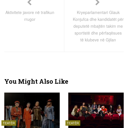
Aktivitete javore në trafikun
Kryeparlamentari Glauk
rrugor
Konjufca dhe kandidatët për
deputetë mbajtën takim me
sportistë dhe përfaqësues
të klubeve në Gjilan
You Might Also Like
TEATËR
TEATËR