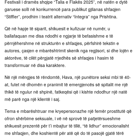
Festivali i dramës shqipe “Talia e Flakës 2025”, në natën e dytë
garuese solli në konkurrencë para publikut gjilanas shfaqjen
“Stiffler”, prodhim i teatrit alternativ “Integra” nga Prishtina.
Që në hapje të siparit, shikuesit e kufizuar në numër, u
ballafaquan me disa ndodhi e ngjarje të befasishme e të
përnjëhershme në strukturën e shfaqjes, përfshirë tekstin e
autores, çasjen e mbarështrimit skenik nga regjisori, si dhe lojën e
aktorëve, të cilët përgjatë rrjedhës së shfaqjes i hasim të
transformuar në disa karaktere.
Në një mëngjes të rëndomtë, Hava, një punëtore seksi mbi të 40-
at, futet në dhomën e pranimit të emergjencës së spitalit me një
thikë të ngulur në shpinë, fatkeqësi që i kishte ndodhur një natë
më parë nga një klientë i saj.
Tema e mbarështruar me kryepersonazhe një femër prostitutë që
ofron shërbime seksuale, i vë në sprovë të patjetërsueshme
shikuesit prezentë për t’i mbajtur të tillë, “të lidhur” emocionalisht
me shfaqjen, dhe koshientë për atë që do të pasojë gjatë tërë