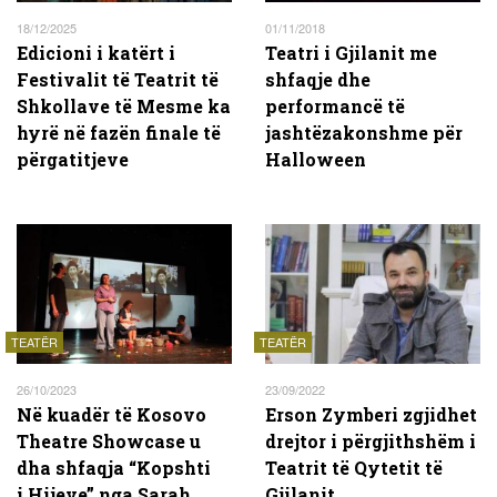
18/12/2025
01/11/2018
Edicioni i katërt i
Teatri i Gjilanit me
Festivalit të Teatrit të
shfaqje dhe
Shkollave të Mesme ka
performancë të
hyrë në fazën finale të
jashtëzakonshme për
përgatitjeve
Halloween
TEATËR
TEATËR
26/10/2023
23/09/2022
Në kuadër të Kosovo
Erson Zymberi zgjidhet
Theatre Showcase u
drejtor i përgjithshëm i
dha shfaqja “Kopshti
Teatrit të Qytetit të
i Hijeve” nga Sarah
Gjilanit