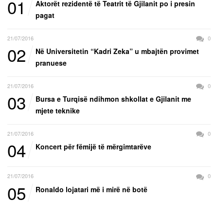
01
Aktorët rezidentë të Teatrit të Gjilanit po i presin
pagat
21/07/2016
0
02
Në Universitetin “Kadri Zeka” u mbajtën provimet
pranuese
21/07/2016
0
03
Bursa e Turqisë ndihmon shkollat e Gjilanit me
mjete teknike
21/07/2016
0
04
Koncert për fëmijë të mërgimtarëve
21/07/2016
0
05
Ronaldo lojatari më i mirë në botë