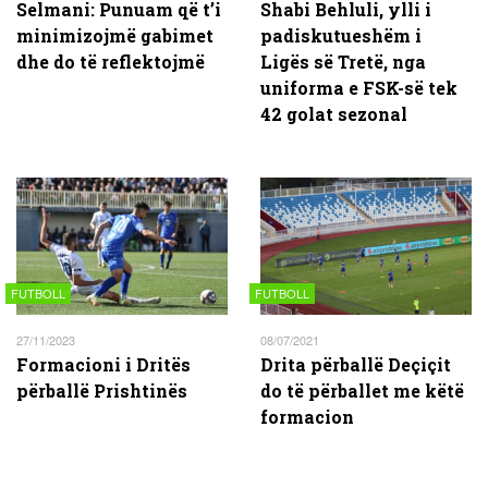
Selmani: Punuam që t’i
Shabi Behluli, ylli i
minimizojmë gabimet
padiskutueshëm i
dhe do të reflektojmë
Ligës së Tretë, nga
uniforma e FSK-së tek
42 golat sezonal
FUTBOLL
FUTBOLL
27/11/2023
08/07/2021
Formacioni i Dritës
Drita përballë Deçiçit
përballë Prishtinës
do të përballet me këtë
formacion