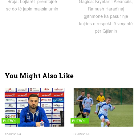
Broja: Lojtarët premtojnë
Gagica: Kryetari i Aleancës,
se do të japin maksimumin
Ramush Haradinaj
gjithmonë ka pasur një
kujdes e respekt të veçantë
për Gjilanin
You Might Also Like
FUTBOLL
FUTBOLL
15/02/2024
08/05/2026