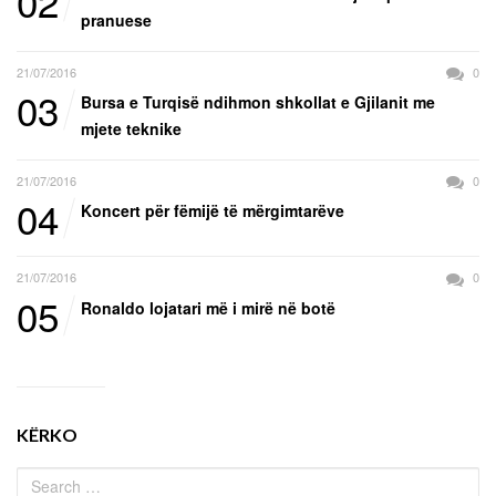
02
pranuese
21/07/2016
0
03
Bursa e Turqisë ndihmon shkollat e Gjilanit me
mjete teknike
21/07/2016
0
04
Koncert për fëmijë të mërgimtarëve
21/07/2016
0
05
Ronaldo lojatari më i mirë në botë
KËRKO