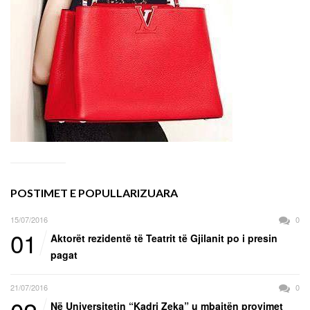
POSTIMET E POPULLARIZUARA
15/07/2016
0
01
Aktorët rezidentë të Teatrit të Gjilanit po i presin
pagat
21/07/2016
0
Në Universitetin “Kadri Zeka” u mbajtën provimet