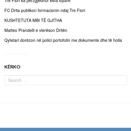
Tre Fiori ka përzgjedhur këta lojtarë
FC Drita publikon formacionin ndaj Tre Fiori
KUSHTETUTA MBI TË GJITHA
Matteo Prandelli e vlerëson Dritën
Qytetari dorëzon në polici portofolin me dokumente dhe të holla
KËRKO