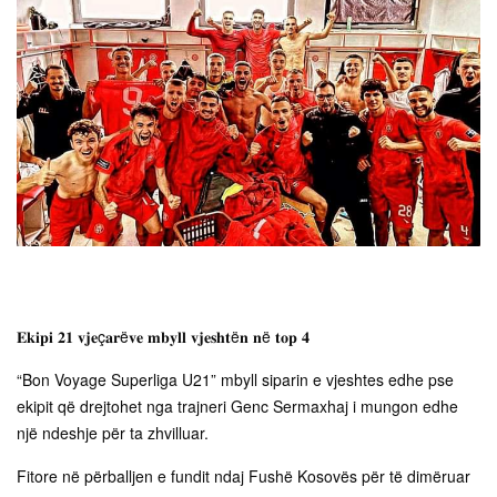
𝐄𝐤𝐢𝐩𝐢 𝟐𝟏 𝐯𝐣𝐞ç𝐚𝐫ë𝐯𝐞 𝐦𝐛𝐲𝐥𝐥 𝐯𝐣𝐞𝐬𝐡𝐭ë𝐧 𝐧ë 𝐭𝐨𝐩 𝟒
“Bon Voyage Superliga U21” mbyll siparin e vjeshtes edhe pse
ekipit që drejtohet nga trajneri Genc Sermaxhaj i mungon edhe
një ndeshje për ta zhvilluar.
Fitore në përballjen e fundit ndaj Fushë Kosovës për të dimëruar