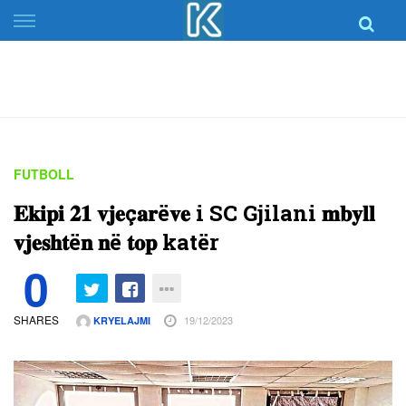
Skip
to
content
FUTBOLL
𝐄𝐤𝐢𝐩𝐢 𝟐𝟏 𝐯𝐣𝐞ç𝐚𝐫ë𝐯𝐞 i SC Gjilani 𝐦𝐛𝐲𝐥𝐥
𝐯𝐣𝐞𝐬𝐡𝐭ë𝐧 𝐧ë 𝐭𝐨𝐩 katër
0
SHARES
19/12/2023
KRYELAJMI