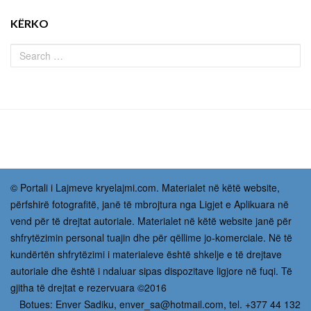
KËRKO
© Portali i Lajmeve kryelajmi.com. Materialet në këtë website,
përfshirë fotografitë, janë të mbrojtura nga Ligjet e Aplikuara në
vend për të drejtat autoriale. Materialet në këtë website janë për
shfrytëzimin personal tuajin dhe për qëllime jo-komerciale. Në të
kundërtën shfrytëzimi i materialeve është shkelje e të drejtave
autoriale dhe është i ndaluar sipas dispozitave ligjore në fuqi. Të
gjitha të drejtat e rezervuara ©2016
Botues: Enver Sadiku,
enver_sa@hotmail.com
, tel. +377 44 132