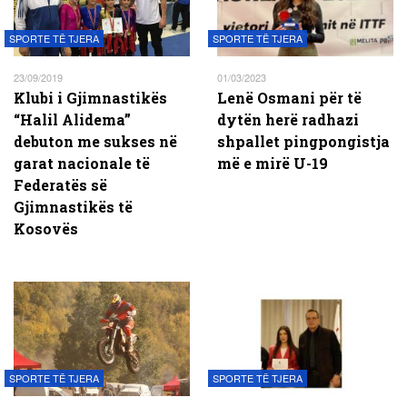
SPORTE TË TJERA
SPORTE TË TJERA
23/09/2019
01/03/2023
Klubi i Gjimnastikës
Lenë Osmani për të
“Halil Alidema”
dytën herë radhazi
debuton me sukses në
shpallet pingpongistja
garat nacionale të
më e mirë U-19
Federatës së
Gjimnastikës të
Kosovës
SPORTE TË TJERA
SPORTE TË TJERA