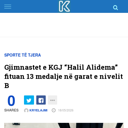
Skip
to
content
SPORTE TË TJERA
Gjimnastet e KGJ “Halil Alidema”
fituan 13 medalje në garat e nivelit
B
0
SHARES
18/05/2026
KRYELAJMI