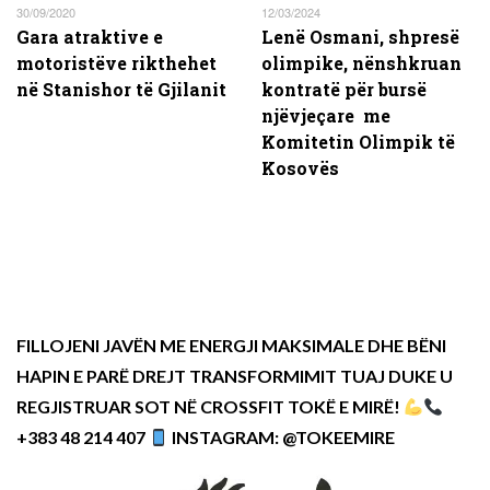
30/09/2020
12/03/2024
Gara atraktive e
Lenë Osmani, shpresë
motoristëve rikthehet
olimpike, nënshkruan
në Stanishor të Gjilanit
kontratë për bursë
njëvjeçare me
Komitetin Olimpik të
Kosovës
FILLOJENI JAVËN ME ENERGJI MAKSIMALE DHE BËNI
HAPIN E PARË DREJT TRANSFORMIMIT TUAJ DUKE U
REGJISTRUAR SOT NË CROSSFIT TOKË E MIRË!
+383 48 214 407
INSTAGRAM: @TOKEEMIRE