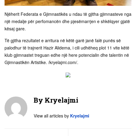
Njëherit Federata e Gjimnastikës u ndau të gjitha gjimnasteve nga
një medalje për perfomancën dhe pjesëmarrjen e shkëlqyer gjatë
kësaj gare.
Të gjitha rezultatet e arritura në këtë garë janë falë punës së
palodhur të trajnerit Hazir Alidema, i cili udhëheq plot 11 vite këtë
klub gjimnastet treguan edhe një here potencialin dhe talentin në
Gjimnastikën Artistike. /kryelajmi.com/.
By
Kryelajmi
View all articles by
Kryelajmi