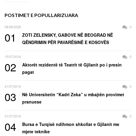
POSTIMET E POPULLARIZUARA
08/08/2026
0
01
ZOTI ZELENSKY, GABOVE NË BEOGRAD NË
QËNDRIMIN PËR PAVARËSINË E KOSOVËS
15/07/2016
0
02
Aktorët rezidentë të Teatrit të Gjilanit po i presin
pagat
21/07/2016
0
03
Në Universitetin “Kadri Zeka” u mbajtën provimet
pranuese
21/07/2016
0
04
Bursa e Turqisë ndihmon shkollat e Gjilanit me
mjete teknike