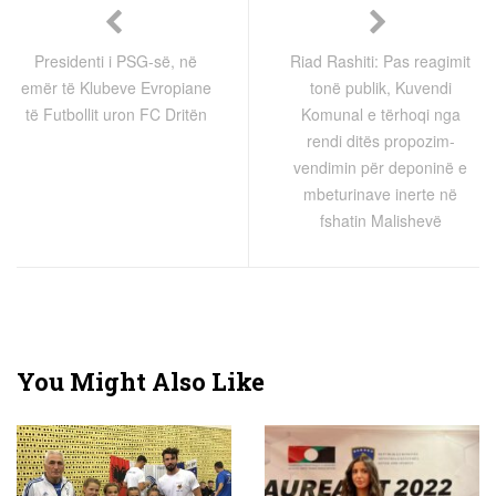
Presidenti i PSG-së, në
Riad Rashiti: Pas reagimit
emër të Klubeve Evropiane
tonë publik, Kuvendi
të Futbollit uron FC Dritën
Komunal e tërhoqi nga
rendi ditës propozim-
vendimin për deponinë e
mbeturinave inerte në
fshatin Malishevë
You Might Also Like