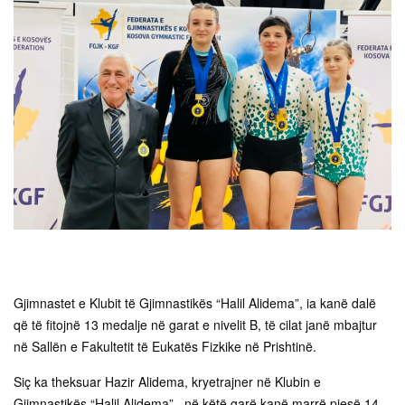
Gjimnastet e Klubit të Gjimnastikës “Halil Alidema”, ia kanë dalë
që të fitojnë 13 medalje në garat e nivelit B, të cilat janë mbajtur
në Sallën e Fakultetit të Eukatës Fizkike në Prishtinë.
Siç ka theksuar Hazir Alidema, kryetrajner në Klubin e
Gjimnastikës “Halil Alidema”, në këtë garë kanë marrë pjesë 14