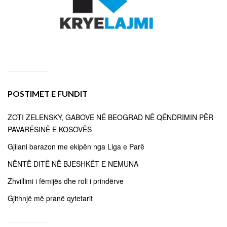
POSTIMET E FUNDIT
ZOTI ZELENSKY, GABOVE NË BEOGRAD NË QËNDRIMIN PËR
PAVARËSINË E KOSOVËS
Gjilani barazon me ekipën nga Liga e Parë
NËNTË DITË NË BJESHKËT E NEMUNA
Zhvillimi i fëmijës dhe roli i prindërve
Gjithnjë më pranë qytetarit