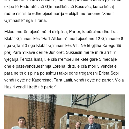
ekipe të Federatës së Gjimnastikës së Kosovës, kurse kësaj
radhe risi ishte edhe pjesëmarrja e ekipit me renome “Xheni
Gjimnastik” nga Tirana.
Ekipet morën pjesë: në tri disiplina, Parter, kapërcime dhe Tra.
Klubi i Gjimnastikës “Halil Alidema” mori pjesë me 12 Gjimnaste 8
nga Gjilani 3 nga Klubi i Gjimnastikës Viti. Në të gjitha Kategoritë
prej Para Yllkave deri te Juniorët. Suksesin më te mirë arriti 7-
vjeçarja Feroza Ismajli, e cila rrëmbeu në këtë garë 5 medalje
dhe e pazëvëndsueshmja Lorena Idrizi, e cila mori 3 vendet e
para në tri disiplina po ashtu i takoi edhe tregareshi Erleta Sopi
vendi i dytë në Kapërcime, Tara Latifi, vendi i dytë në parter, Viola
Haziri vendi i tretë në parter”.