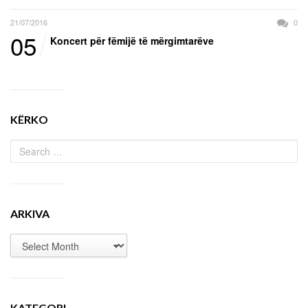
21/07/2016
0
05
Koncert për fëmijë të mërgimtarëve
KËRKO
ARKIVA
KATEGORI