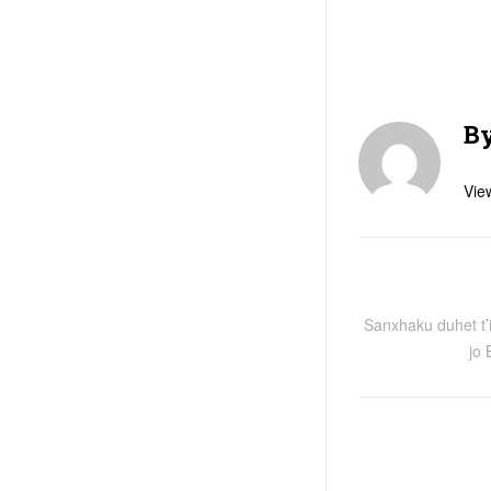
B
View
Sanxhaku duhet t’
jo 