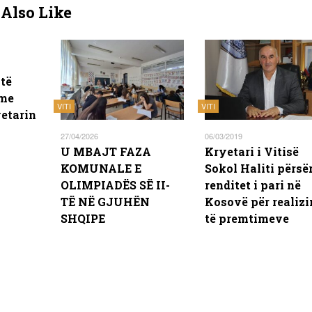
Also Like
të
 me
VITI
VITI
yetarin
27/04/2026
06/03/2019
U MBAJT FAZA
Kryetari i Vitisë
KOMUNALE E
Sokol Haliti përsër
OLIMPIADËS SË II-
renditet i pari në
TË NË GJUHËN
Kosovë për realiz
SHQIPE
të premtimeve