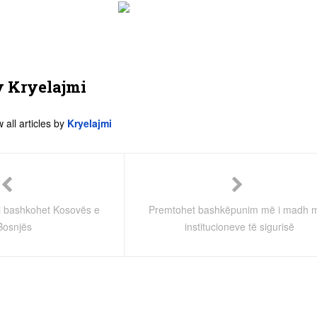
y
Kryelajmi
 all articles by
Kryelajmi
i bashkohet Kosovës e
Premtohet bashkëpunim më i madh 
Bosnjës
institucioneve të sigurisë