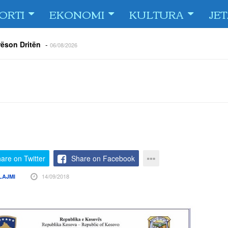
ORTI
EKONOMI
KULTURA
JE
rëson Dritën
-
06/08/2026
olici portofolin me dokumente dhe të holla
-
06/08/2026
 TURNEU I BEACH VOLLEY KAMENICA 2026
-
04/08/2026
 kundërshtar i FC Drita në Europa Conference League
-
04/08/2026
ë Dritën ndaj Tre Fiori
-
04/08/2026
rija Ramadanin
-
04/08/2026
 te dera e shtëpisë
-
03/08/2026
are on Twitter
Share on Facebook
14/09/2018
LAJMI