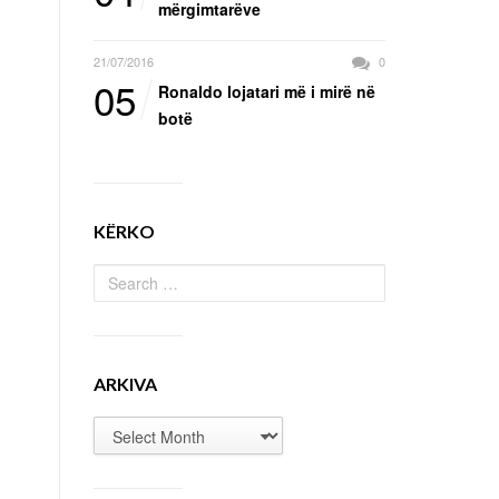
mërgimtarëve
21/07/2016
0
05
Ronaldo lojatari më i mirë në
botë
KËRKO
ARKIVA