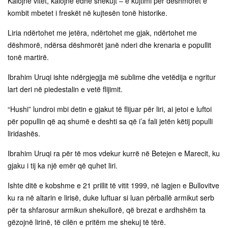
Kalojnë vitet, kalojnë edhe shekujt – e kujtimi për dëshmorët e
kombit mbetet i freskët në kujtesën tonë historike.
Liria ndërtohet me jetëra, ndërtohet me gjak, ndërtohet me
dëshmorë, ndërsa dëshmorët janë nderi dhe krenaria e popullit
tonë martirë.
Ibrahim Uruqi ishte ndërgjegjja më sublime dhe vetëdija e ngritur
lart deri në piedestalin e vetë flijimit.
“Hushi” lundroi mbi detin e gjakut të flijuar për liri, ai jetoi e luftoi
për popullin që aq shumë e deshti sa që i’a fali jetën këtij populli
liridashës.
Ibrahim Uruqi ra për të mos vdekur kurrë në Betejen e Marecit, ku
gjaku i tij ka një emër që quhet liri.
Ishte ditë e kobshme e 21 prillit të vitit 1999, në lagjen e Bullovitve
ku ra në altarin e lirisë, duke luftuar si luan përballë armikut serb
për ta shfarosur armikun shekullorë, që brezat e ardhshëm ta
gëzojnë lirinë, të cilën e pritëm me shekuj të tërë.