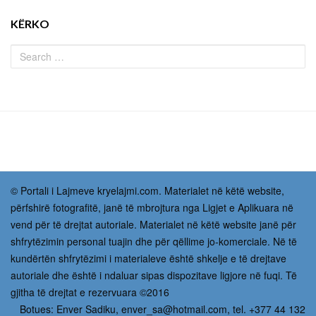
KËRKO
© Portali i Lajmeve kryelajmi.com. Materialet në këtë website,
përfshirë fotografitë, janë të mbrojtura nga Ligjet e Aplikuara në
vend për të drejtat autoriale. Materialet në këtë website janë për
shfrytëzimin personal tuajin dhe për qëllime jo-komerciale. Në të
kundërtën shfrytëzimi i materialeve është shkelje e të drejtave
autoriale dhe është i ndaluar sipas dispozitave ligjore në fuqi. Të
gjitha të drejtat e rezervuara ©2016
Botues: Enver Sadiku,
enver_sa@hotmail.com
, tel. +377 44 132