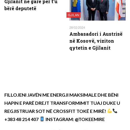
Gjilanit në garë për t’u
bërë deputetë
GJILAN
28/02/2024
Ambasadori i Austrisë
në Kosovë, viziton
qytetin e Gjilanit
FILLOJENI JAVËN ME ENERGJI MAKSIMALE DHE BËNI
HAPIN E PARË DREJT TRANSFORMIMIT TUAJ DUKE U
REGJISTRUAR SOT NË CROSSFIT TOKË E MIRË!
+383 48 214 407
INSTAGRAM: @TOKEEMIRE