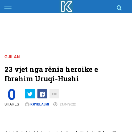
Skip
to
content
GJILAN
23 vjet nga rënia heroike e
Ibrahim Uruqi-Hushi
0
SHARES
21/04/2022
KRYELAJMI