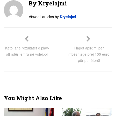
By
Kryelajmi
View all articles by
Kryelajmi
Këto janë rezultatet e play-
Hapet aplikimi për
off ndër femra në volejboll
mbështetje prej 100 euro
për punëtorët
You Might Also Like