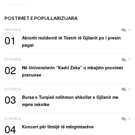
POSTIMET E POPULLARIZUARA
15/07/2016
0
01
Aktorët rezidentë të Teatrit të Gjilanit po i presin
pagat
21/07/2016
0
02
Në Universitetin “Kadri Zeka” u mbajtën provimet
pranuese
21/07/2016
0
03
Bursa e Turqisë ndihmon shkollat e Gjilanit me
mjete teknike
21/07/2016
0
04
Koncert për fëmijë të mërgimtarëve