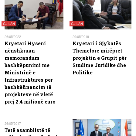
GJILAN
GJILAN
26/05/2022
29/05/2019
Kryetari Hyseni
Kryetari i Gjykatës
nënshkruan
Themelore mirëpret
memorandum
projektin e Grupit për
bashkëpunimi me
Studime Juridike dhe
Ministrinë e
Politike
Infrastrukturës për
bashkëfinancim të
projekteve në vlerë
prej 2.4 milionë euro
26/05/2017
Tetë asamblistë të