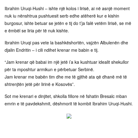
Ibrahim Uruqi-Hushi – ishte një kolos i lirisë, ai në asnjë moment
nuk iu nënshtrua pushtuesit serb edhe atëherë kur e kishin
burgosur, ishte betuar se jetën e tij do t’ja falë vetëm lirisë, se më
e ëmbël se liria për të nuk kishte.
Ibrahim Uruqi pas vete la bashkëshortën, vajzën Albulenën dhe
djalin Endritin – i cili ndihet krenar me babin e tij.
“Jam krenar që babai im një jetë i’a ka kushtuar idealit shekullor
për ta mposhtur armikun e përbetuar Serbinë.
Jam krenar me babën tim dhe me të gjithë ata që dhanë më të
shtrenjtën jetë për lirinë e Kosovës”.
Sot me krenari e dinjitet, shkolla fillore në fshatin Bresalc mban
emrin e të pavdekshmit, dëshmorit të kombit Ibrahim Uruqi-Hushi.