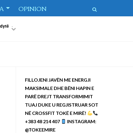
TA
OPINION
 dytë
-
Previous
Next
FILLOJENI JAVËN ME ENERGJI
MAKSIMALE DHE BËNI HAPIN E
PARË DREJT TRANSFORMIMIT
TUAJ DUKE U REGJISTRUAR SOT
NË CROSSFIT TOKË E MIRË!
+383 48 214 407
INSTAGRAM:
@TOKEEMIRE