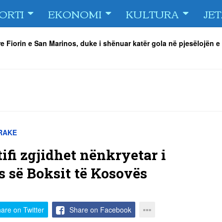
ORTI
EKONOMI
KULTURA
JE
e Fiorin e San Marinos, duke i shënuar katër gola në pjesëlojën e
jnerin Orhan Abdi
-
06/08/2026
r këta lojtarë
-
06/08/2026
acionin ndaj Tre Fiori
-
06/08/2026
rëson Dritën
-
06/08/2026
olici portofolin me dokumente dhe të holla
-
06/08/2026
 TURNEU I BEACH VOLLEY KAMENICA 2026
-
04/08/2026
RAKE
ifi zgjidhet nënkryetar i
s së Boksit të Kosovës
are on Twitter
Share on Facebook