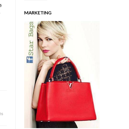
ë
s
MARKETING
ës