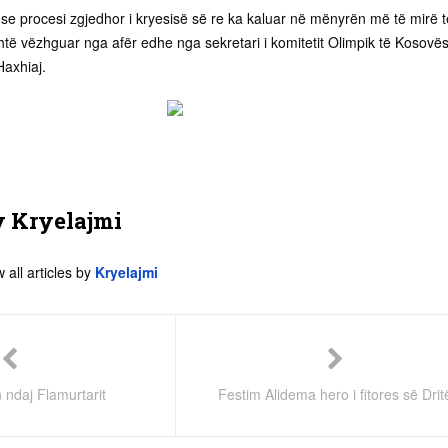
 se procesi zgjedhor i kryesisë së re ka kaluar në mënyrën më të mirë t
 vëzhguar nga afër edhe nga sekretari i komitetit Olimpik të Kosovë
Haxhiaj.
y
Kryelajmi
 all articles by
Kryelajmi
 ndaj Flamurtarit
Festim Alidema hero i fitores së Drit