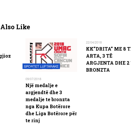
Also Like
22/04/2018
KK”DRITA” ME 8 T
gjioz
ARTA, 3 TË
ARGJENTA DHE 2 
SPORTET LUFTARAKE
BRONZTA
09/07/2018
Një medalje e
argjendtë dhe 3
medalje te bronzta
nga Kupa Botërore
dhe Liga Botërore për
te rinj