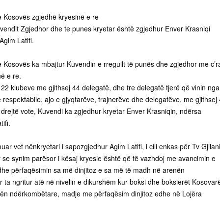
e Kosovës zgjedhë kryesinë e re
endit Zgjedhor dhe te punes kryetar është zgjedhur Enver Krasniqi
gim Latifi.
e Kosovës ka mbajtur Kuvendin e rregullt të punës dhe zgjedhor me c’r
ë e re.
22 klubeve me gjithsej 44 delegatë, dhe tre delegatë tjerë që vinin nga
respektabile, ajo e gjyqtarëve, trajnerëve dhe delegatëve, me gjithsej
drejtë vote, Kuvendi ka zgjedhur kryetar Enver Krasniqin, ndërsa
ifi.
uar vet nënkryetari i sapozgjedhur Agim Latifi, i cili enkas për Tv Gjilan
se synim parësor i kësaj kryesie është që të vazhdoj me avancimin e
dhe përfaqësimin sa më dinjitoz e sa më të madh në arenën
 ta ngritur atë në nivelin e dikurshëm kur boksi dhe boksierët Kosovar
nën ndërkombëtare, madje me përfaqësim dinjitoz edhe në Lojëra