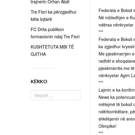
trajnerin Orhan Abdi
Federata e Boksit 
Tre Fiori ka përzgjedhur
Në mbledhjen e Kuv
këta lojtarë
ndërsa nënkryetar A
FC Drita publikon
***
formacionin ndaj Tre Fiori
Federata e Boksit 
ka zgjedhur kryesin
KUSHTETUTA MBI TË
Me pjesëmarrjen e 
GJITHA
radhët e shoqatave 
pjesëmarrës me të 
nënkryetar Agim Lat
KËRKO
***
Lajmin e ka konfirm
News ka potencuar 
mëtejmë të boksit 
ndërkombëtare, për
shkëlqenin në are
Olimpike!
***