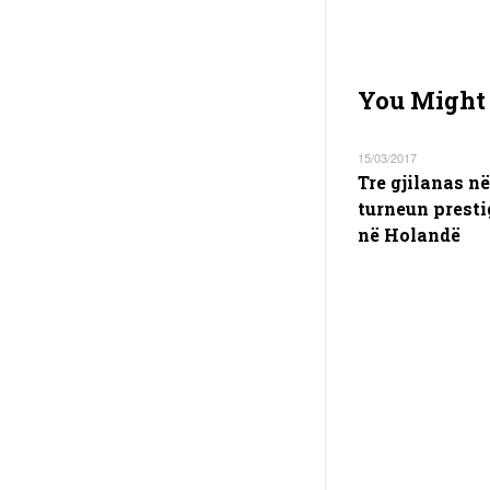
You Might 
15/03/2017
Tre gjilanas në
turneun presti
në Holandë