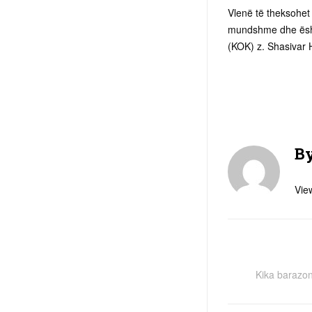
Vlenë të theksohet
mundshme dhe është
(KOK) z. Shasivar 
B
View
Kika barazon