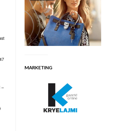
ast
 47
MARKETING
i –
ë