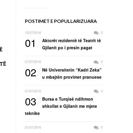
POSTIMET E POPULLARIZUARA
15/07/2016
0
01
Aktorët rezidentë të Teatrit të
Gjilanit po i presin pagat
Ë
21/07/2016
0
TË
02
Në Universitetin “Kadri Zeka”
u mbajtën provimet pranuese
21/07/2016
0
03
Bursa e Turqisë ndihmon
shkollat e Gjilanit me mjete
teknike
21/07/2016
0