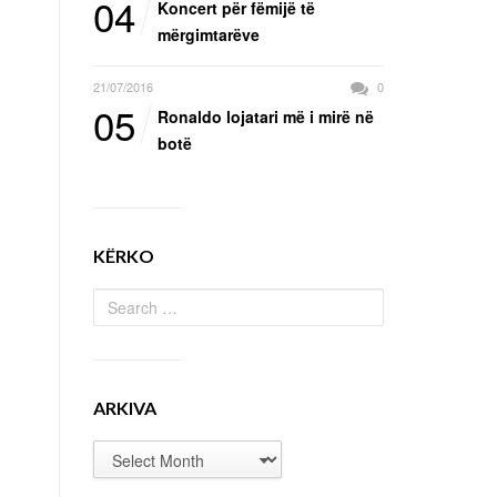
04
Koncert për fëmijë të
mërgimtarëve
21/07/2016
0
05
Ronaldo lojatari më i mirë në
botë
KËRKO
ARKIVA