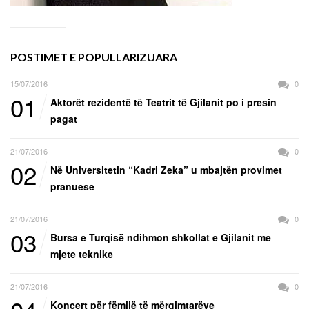
POSTIMET E POPULLARIZUARA
15/07/2016
0
01
Aktorët rezidentë të Teatrit të Gjilanit po i presin
pagat
21/07/2016
0
02
Në Universitetin “Kadri Zeka” u mbajtën provimet
pranuese
21/07/2016
0
03
Bursa e Turqisë ndihmon shkollat e Gjilanit me
mjete teknike
21/07/2016
0
Koncert për fëmijë të mërgimtarëve