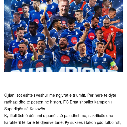
Gjilani sot është i veshur me ngjyrat e triumfit. Për herë të dytë
radhazi dhe të pestën në histori, FC Drita shpallet kampion i
Superligës së Kosovës.
Ky titull është dëshmi e punës së palodhshme, sakrificës dhe
karakterit të fortë të djemve tanë. Ky sukses i takon çdo futbollisti,