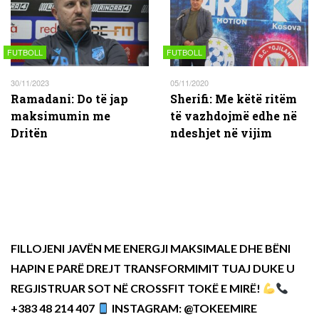
FUTBOLL
FUTBOLL
30/11/2023
05/11/2020
Ramadani: Do të jap
Sherifi: Me këtë ritëm
maksimumin me
të vazhdojmë edhe në
Dritën
ndeshjet në vijim
FILLOJENI JAVËN ME ENERGJI MAKSIMALE DHE BËNI
HAPIN E PARË DREJT TRANSFORMIMIT TUAJ DUKE U
REGJISTRUAR SOT NË CROSSFIT TOKË E MIRË!
+383 48 214 407
INSTAGRAM: @TOKEEMIRE