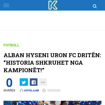
Skip
to
content
FUTBOLL
ALBAN HYSENI URON FC DRITËN:
“HISTORIA SHKRUHET NGA
KAMPIONËT!”
0
SHARES
09/05/2026
KRYELAJMI