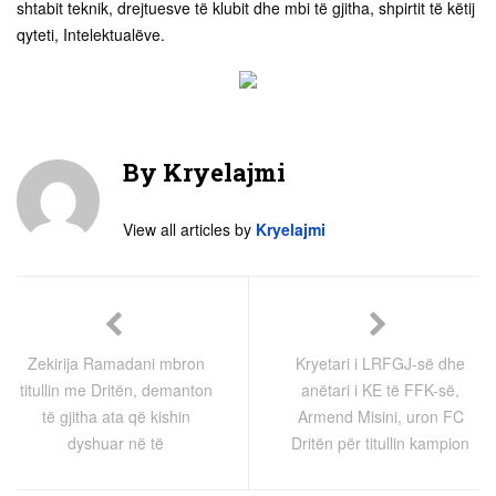
shtabit teknik, drejtuesve të klubit dhe mbi të gjitha, shpirtit të këtij
qyteti, Intelektualëve.
By
Kryelajmi
View all articles by
Kryelajmi
Zekirija Ramadani mbron
Kryetari i LRFGJ-së dhe
titullin me Dritën, demanton
anëtari i KE të FFK-së,
të gjitha ata që kishin
Armend Misini, uron FC
dyshuar në të
Dritën për titullin kampion