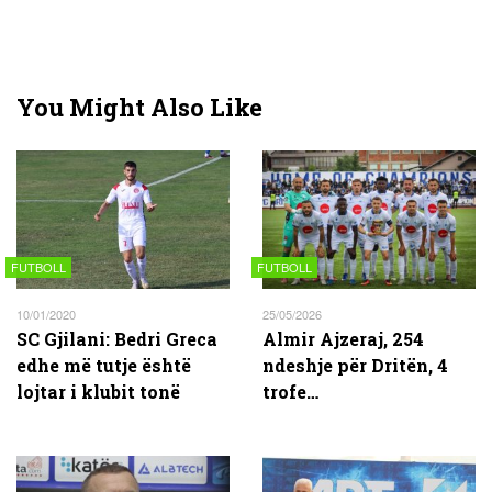
You Might Also Like
FUTBOLL
FUTBOLL
10/01/2020
25/05/2026
SC Gjilani: Bedri Greca
Almir Ajzeraj, 254
edhe më tutje është
ndeshje për Dritën, 4
lojtar i klubit tonë
trofe…