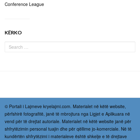
Conference League
KËRKO
© Portali i Lajmeve kryelajmi.com. Materialet në këtë website,
përfshirë fotografitë, janë të mbrojtura nga Ligjet e Aplikuara në
vend për të drejtat autoriale. Materialet në këtë website janë për
shfrytëzimin personal tuajin dhe për qëllime jo-komerciale. Në të
kundërtën shfrytëzimi i materialeve është shkelje e të drejtave