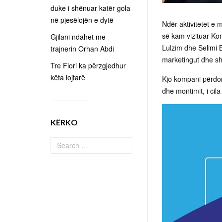
duke i shënuar katër gola
në pjesëlojën e dytë
Ndër aktivitetet e 
së kam vizituar Kom
Gjilani ndahet me
Lulzim dhe Selimi 
trajnerin Orhan Abdi
marketingut dhe sh
Tre Fiori ka përzgjedhur
këta lojtarë
Kjo kompani përdor t
dhe montimit, i ci
KËRKO