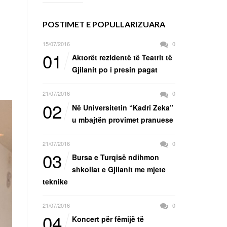
POSTIMET E POPULLARIZUARA
15/07/2016
0
01
Aktorët rezidentë të Teatrit të
Gjilanit po i presin pagat
21/07/2016
0
02
Në Universitetin “Kadri Zeka”
u mbajtën provimet pranuese
21/07/2016
0
03
Bursa e Turqisë ndihmon
shkollat e Gjilanit me mjete
teknike
21/07/2016
0
04
Koncert për fëmijë të