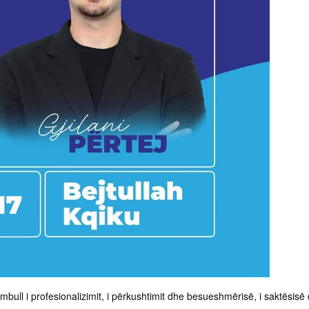
embull i profesionalizimit, i përkushtimit dhe besueshmërisë, i saktësisë