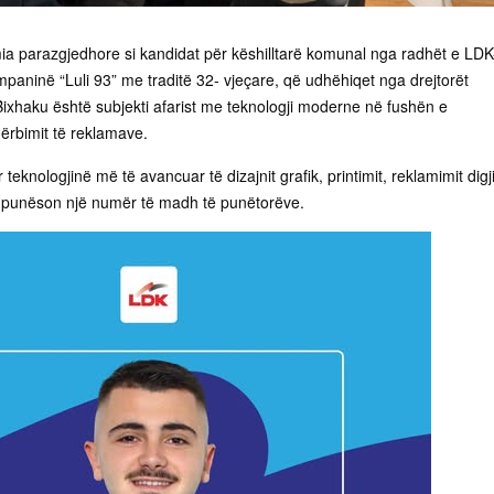
mia parazgjedhore si kandidat për këshilltarë komunal nga radhët e LDK
paninë “Luli 93” me traditë 32- vjeçare, që udhëhiqet nga drejtorët
Bixhaku është subjekti afarist me teknologji moderne në fushën e
ërbimit të reklamave.
eknologjinë më të avancuar të dizajnit grafik, printimit, reklamimit digji
la punëson një numër të madh të punëtorëve.