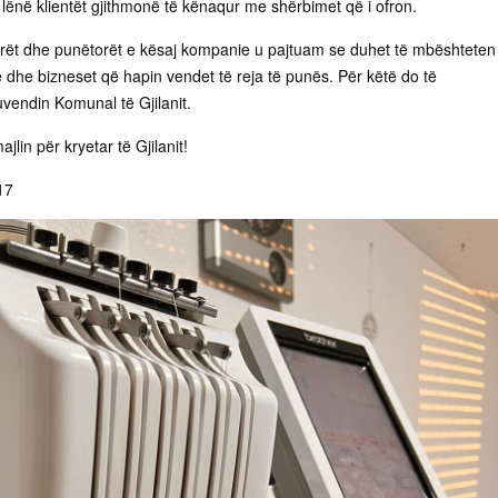
 lënë klientët gjithmonë të kënaqur me shërbimet që i ofron.
rët dhe punëtorët e kësaj kompanie u pajtuam se duhet të mbështeten
 dhe bizneset që hapin vendet të reja të punës. Për këtë do të
endin Komunal të Gjilanit.
lin për kryetar të Gjilanit!
17