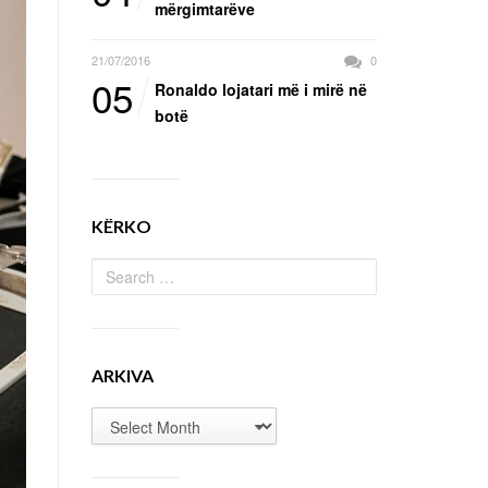
mërgimtarëve
21/07/2016
0
05
Ronaldo lojatari më i mirë në
botë
KËRKO
ARKIVA