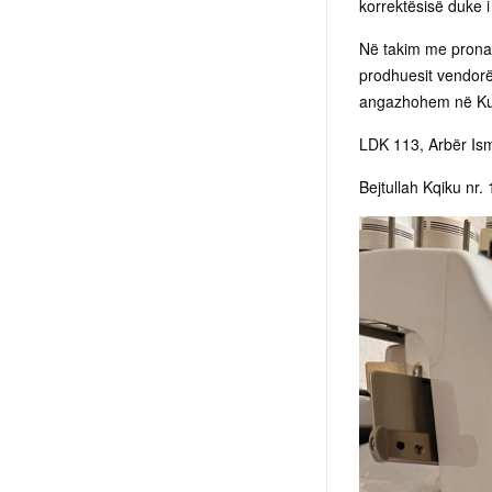
korrektësisë duke i
Në takim me prona
prodhuesit vendorë
angazhohem në Kuv
LDK 113, Arbër Ismaj
Bejtullah Kqiku nr. 