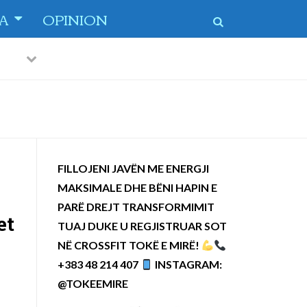
TA
OPINION
Previous
Next
 dytë
-
FILLOJENI JAVËN ME ENERGJI
MAKSIMALE DHE BËNI HAPIN E
PARË DREJT TRANSFORMIMIT
et
TUAJ DUKE U REGJISTRUAR SOT
NË CROSSFIT TOKË E MIRË!
+383 48 214 407
INSTAGRAM:
@TOKEEMIRE