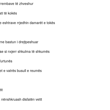
 rrembave të zhveshur
ati të kokës
 e eshtrave rrjedhin damarët e tokës
 me bastun i drejtpeshuar
t se si nxjerr shkulma të shkumës
 furtunës
net e vatrës busull e reumës
it
 nënshkruash disfatën vetit