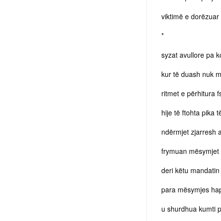
viktimë e dorëzuar
*
syzat avullore pa 
kur të duash nuk m
ritmet e përhitura f
hije të ftohta pika 
ndërmjet zjarresh a
frymuan mësymjet te
deri këtu mandatin
para mësymjes hapa
u shurdhua kumti p