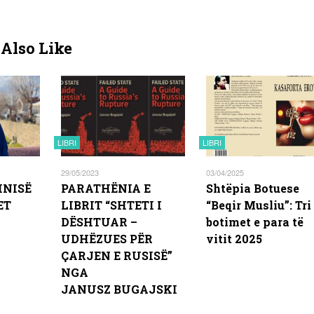
Also Like
LIBRI
LIBRI
29/05/2023
03/04/2025
HNISË
PARATHËNIA E
Shtëpia Botuese
ET
LIBRIT “SHTETI I
“Beqir Musliu”: Tri
DËSHTUAR –
botimet e para të
UDHËZUES PËR
vitit 2025
ÇARJEN E RUSISË”
NGA
JANUSZ BUGAJSKI