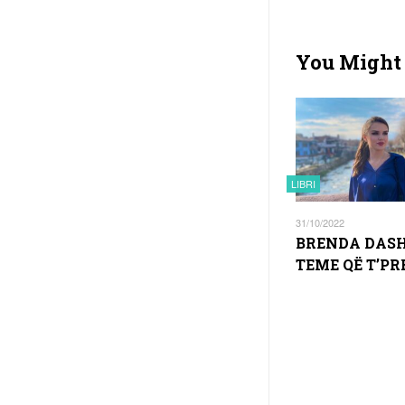
You Might 
LIBRI
31/10/2022
BRENDA DAS
TEME QË T’PR