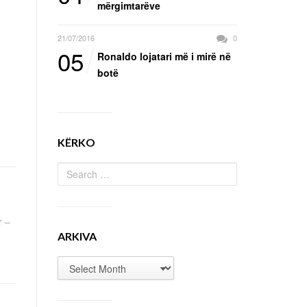
mërgimtarëve
21/07/2016
0
05
Ronaldo lojatari më i mirë në
botë
KËRKO
r –
ARKIVA