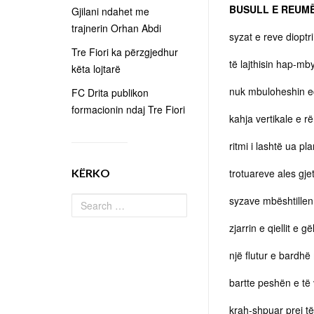
BUSULL E REUM
Gjilani ndahet me
trajnerin Orhan Abdi
syzat e reve dioptr
Tre Fiori ka përzgjedhur
të lajthisin hap-mby
këta lojtarë
nuk mbuloheshin ec
FC Drita publikon
formacionin ndaj Tre Fiori
kahja vertikale e r
ritmi i lashtë ua p
KËRKO
trotuareve ales gj
syzave mbështillen 
zjarrin e qiellit e gë
një flutur e bardhë
bartte peshën e të
krah-shpuar prej t