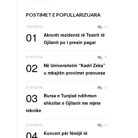
POSTIMET E POPULLARIZUARA
15/07/2016
0
01
Aktorët rezidentë të Teatrit të
Gjilanit po i presin pagat
21/07/2016
0
02
Në Universitetin “Kadri Zeka”
u mbajtën provimet pranuese
21/07/2016
0
03
Bursa e Turqisë ndihmon
shkollat e Gjilanit me mjete
teknike
21/07/2016
0
04
Koncert për fëmijë të