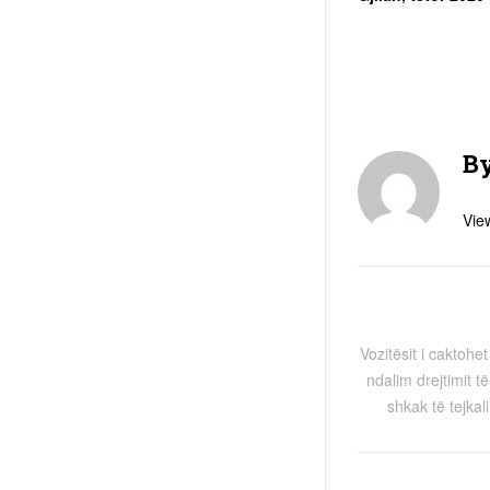
B
View
Vozitësit i caktoh
ndalim drejtimit t
shkak të tejkal