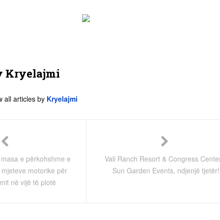
y
Kryelajmi
 all articles by
Kryelajmi
et masa e përkohshme e
Vali Ranch Resort & Congress Cente
ë mjeteve motorike për
Sun Garden Events, ndjenjë tjetër!
imit në vijë të plotë