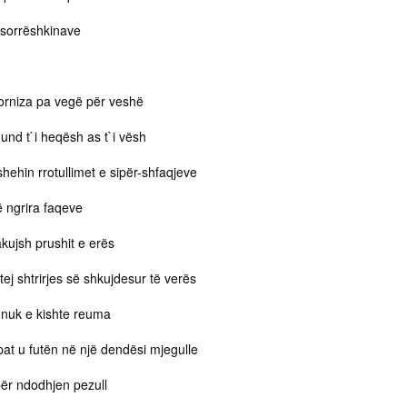
 sorrëshkinave
korniza pa vegë për veshë
und t`i heqësh as t`i vësh
shehin rrotullimet e sipër-shfaqjeve
të ngrira faqeve
kujsh prushit e erës
j shtrirjes së shkujdesur të verës
 nuk e kishte reuma
t u futën në një dendësi mjegulle
ër ndodhjen pezull