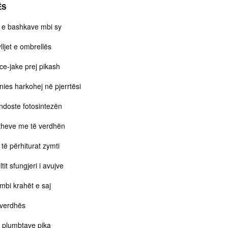
ËS
i e bashkave mbi sy
lljet e ombrellës
e-jake prej pikash
ënies harkohej në pjerrtësi
landoste fotosintezën
etheve me të verdhën
të përhiturat zymti
lltit sfungjeri i avujve
 mbi krahët e saj
 verdhës
ë plumbtave pika