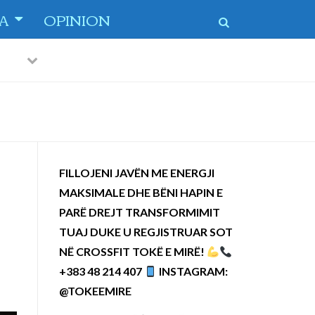
TA
OPINION
Previous
Next
 dytë
-
FILLOJENI JAVËN ME ENERGJI
MAKSIMALE DHE BËNI HAPIN E
PARË DREJT TRANSFORMIMIT
TUAJ DUKE U REGJISTRUAR SOT
NË CROSSFIT TOKË E MIRË!
+383 48 214 407
INSTAGRAM:
@TOKEEMIRE