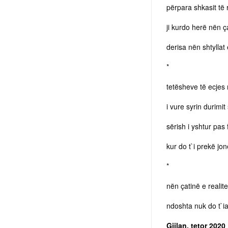
përpara shkasit të
ji kurdo herë nën ç
derisa nën shtyllat
*
tetësheve të ecjes
i vure syrin durimi
sërish i yshtur pas
kur do t`i prekë jo
*
nën çatinë e realitet
ndoshta nuk do t`ia
Gjilan, tetor 2020