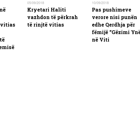
05/09/2018
10/09/2018
në
Kryetari Haliti
Pas pushimeve
vazhdon të përkrah
verore nisi punën
vitias
të rinjtë vitias
edhe Qerdhja për
fëmijë “Gëzimi Ynë
të
në Viti
emisë