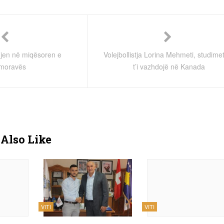
njen në miqësoren e
Volejbollistja Lorina Mehmeti, studime
moravës
t’i vazhdojë në Kanada
Also Like
VITI
VITI