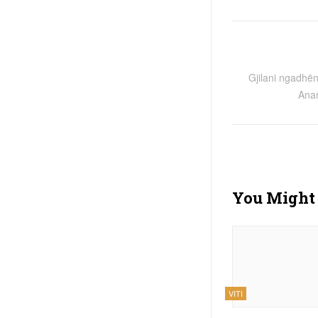
Gjilani ngadhë
Ana
You Might 
VITI