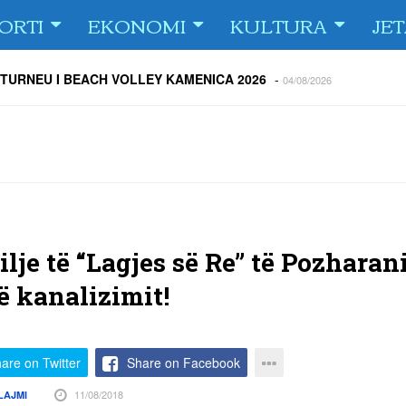
ORTI
EKONOMI
KULTURA
JE
 TURNEU I BEACH VOLLEY KAMENICA 2026
-
04/08/2026
 kundërshtar i FC Drita në Europa Conference League
-
04/08/2026
ë Dritën ndaj Tre Fiori
-
04/08/2026
rija Ramadanin
-
04/08/2026
 te dera e shtëpisë
-
03/08/2026
Islame në Gjilan organizoi pritje për bashkatdhetarët
-
03/08/2026
rita e Gjilani të luajnë nën dritën e reflektorëve
-
03/08/2026
lje të “Lagjes së Re” të Pozharan
të kanalizimit!
are on Twitter
Share on Facebook
11/08/2018
LAJMI