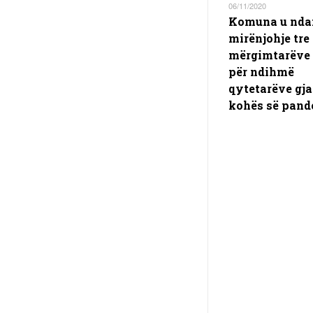
06/11/2020
Komuna u nda
mirënjohje tre
mërgimtarëve 
për ndihmë
qytetarëve gja
kohës së pand