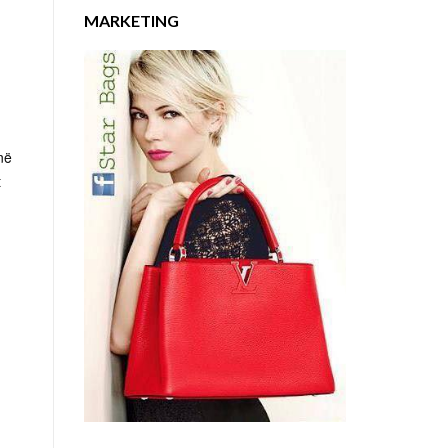
MARKETING
në
t