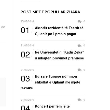
POSTIMET E POPULLARIZUARA
15/07/2016
0
01
t do
Aktorët rezidentë të Teatrit të
Gjilanit po i presin pagat
21/07/2016
0
02
Në Universitetin “Kadri Zeka”
u mbajtën provimet pranuese
21/07/2016
0
03
Bursa e Turqisë ndihmon
shkollat e Gjilanit me mjete
teknike
21/07/2016
0
04
Koncert për fëmijë të