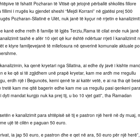
tëpive të fshatit Pozharan të Vitisë që jetojnë përballë shkollës fillore
 fillimi i rrugës ku gjendet sheshi “Mejdi Korrani” në gjatësi prej 500
ugës Pozharan-Sllatinë e Ulët, nuk janë të kyçur në rrjetin e kanalizimit
ë e kanë edhe rreth 8 familje të lgjës Terziu,Rama të cilat ende nuk janë 
analizimit tashë e afër 10 vjet që kur është ndërtuar rrjeti I kanalizimit 
rët e ktyre familjevejanë të mllefosura në qeverinë komunale aktuale po
hershme.
nalizimin, ka qenë kryetari nga Sllatina, ai edhe dy javë i kishte man
n e ke që si të zgjidhem unë prapë kryetar, kam me ardh me rregullu
argu, erdh një i Beguncës, kemi qenë te ai katër vetë, e ai na tha që bes
e tretë kam me qitë bagerin edhe kam me ua rregullu pasi qenkeni par
 i dyti mandat kurgjo nuk ka prej tij, u bo 10 vjet gati”, tha Ramadan
setën e kanalizimit para shtëpisë së tij e pastron një herë në dy muaj,
 me ujë të cilën e paguan 50 euro.
rivat, ia jap 50 euro, e pastron dhe e qet në ara, 50 euro për një herë”,