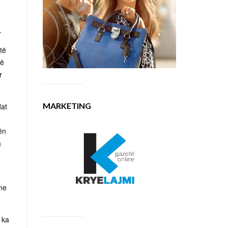
.
të
në
r
MARKETING
dat
ën
a
 me
 ka