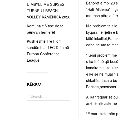
Banorët e mbi 23 sh
U MBYLL ME SUKSES
“Halil Alidema”, nga
TURNEU I BEACH
metrash përgjatë rr
VOLLEY KAMENICA 2026
Komuna e Vitisë do të
Një problem të till
përkrah fermerët
kyqura në rjetin e k
këtë lokalitet,Bano
Kush është Tre Fiori,
edhe në ato të më
kundërshtar i FC Drita në
Europa Conference
“Kemi problem me ka
League
e ka thënë që besë
kanalizimin, ai u l
e ke se në muajin 
shkollës, tash u bo
KËRKO
Berisha,pensioner.
Ai ka treguar se pu
anë të një cisterne
“E marr cisternën p