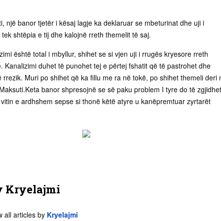
 një banor tjetër i kësaj lagje ka deklaruar se mbeturinat dhe uji i
tek shtëpia e tij dhe kalojnë rreth themelit të saj.
zimi është total i mbyllur, shihet se si vjen uji i rrugës kryesore rreth
ë. Kanalizimi duhet të punohet tej e përtej fshatit që të pastrohet dhe
 rrezik. Muri po shihet që ka fillu me ra në tokë, po shihet themeli deri 
 Maksuti.Keta banor shpresojnë se së paku problem I tyre do të zgjidhe
r vitin e ardhshem sepse si thonë këtë atyre u kanëpremtuar zyrtarët
y
Kryelajmi
 all articles by
Kryelajmi