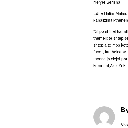
rrëfyer Berisha.
Edhe Halim Maksuti,
kanalizimit kthehen 
“Si po shihet kanali
themelit të shtëpis
shtëpia të mos ketë
fund”, ka theksuar
mbase jo sivjet po
komunal,Aziz Zuk
B
View