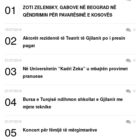
01
ZOTI ZELENSKY, GABOVE NË BEOGRAD NË
QËNDRIMIN PËR PAVARËSINË E KOSOVËS
15/07/2016
0
02
Aktorët rezidentë të Teatrit të Gjilanit po i presin
pagat
21/07/2016
0
03
Në Universitetin “Kadri Zeka” u mbajtën provimet
pranuese
21/07/2016
0
04
Bursa e Turqisë ndihmon shkollat e Gjilanit me
mjete teknike
21/07/2016
0
05
Koncert për fëmijë të mërgimtarëve