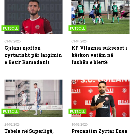
FUTBOLL
FUTBOLL
09/07/2025
09/04/2024
Gjilani njofton
KF Vllaznia sukseset i
zyrtarisht për largimin
kërkon vetëm në
e Besir Ramadanit
fushën e blertë
FUTBOLL
FUTBOLL
24/02/2024
10/08/2020
Tabela në Superligë,
Prezantim Zyrtar Enea