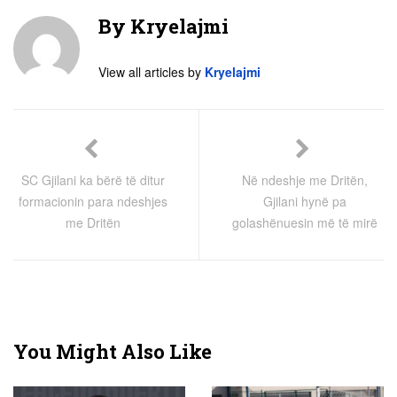
By
Kryelajmi
View all articles by
Kryelajmi
SC Gjilani ka bërë të ditur
Në ndeshje me Dritën,
formacionin para ndeshjes
Gjilani hynë pa
me Dritën
golashënuesin më të mirë
You Might Also Like