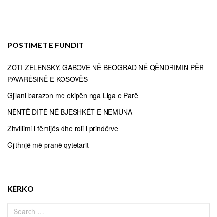
POSTIMET E FUNDIT
ZOTI ZELENSKY, GABOVE NË BEOGRAD NË QËNDRIMIN PËR
PAVARËSINË E KOSOVËS
Gjilani barazon me ekipën nga Liga e Parë
NËNTË DITË NË BJESHKËT E NEMUNA
Zhvillimi i fëmijës dhe roli i prindërve
Gjithnjë më pranë qytetarit
KËRKO