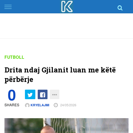
Skip
to
content
FUTBOLL
Drita ndaj Gjilanit luan me këtë
përbërje
0
SHARES
24/05/2026
KRYELAJMI