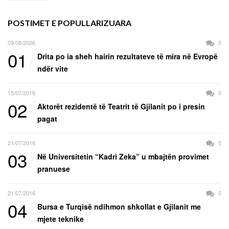
POSTIMET E POPULLARIZUARA
09/08/2026
0
01
Drita po ia sheh hairin rezultateve të mira në Evropë
ndër vite
15/07/2016
0
02
Aktorët rezidentë të Teatrit të Gjilanit po i presin
pagat
21/07/2016
0
03
Në Universitetin “Kadri Zeka” u mbajtën provimet
pranuese
21/07/2016
0
04
Bursa e Turqisë ndihmon shkollat e Gjilanit me
mjete teknike