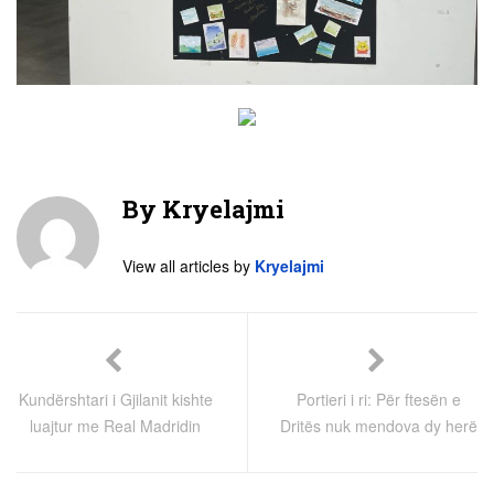
By
Kryelajmi
View all articles by
Kryelajmi
Kundërshtari i Gjilanit kishte
Portieri i ri: Për ftesën e
luajtur me Real Madridin
Dritës nuk mendova dy herë