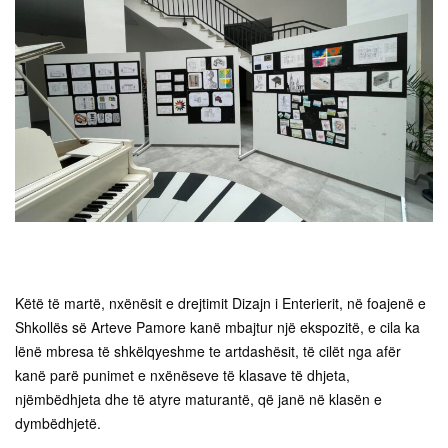
Këtë të martë, nxënësit e drejtimit Dizajn i Enterierit, në foajenë e
Shkollës së Arteve Pamore kanë mbajtur një ekspozitë, e cila ka
lënë mbresa të shkëlqyeshme te artdashësit, të cilët nga afër
kanë parë punimet e nxënëseve të klasave të dhjeta,
njëmbëdhjeta dhe të atyre maturantë, që janë në klasën e
dymbëdhjetë.