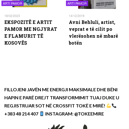
ARTI PAMOR
ARTI PAMOR
18/02/2023
14/12/2019
EKSPOZITË E ARTIT
Avni Behluli, artist,
PAMOR ME NGJYRAT
veprat e të cilit po
E FLAMURIT TË
vlerësohen në mbarë
KOSOVËS
botën
FILLOJENI JAVËN ME ENERGJI MAKSIMALE DHE BËNI
HAPIN E PARË DREJT TRANSFORMIMIT TUAJ DUKE U
REGJISTRUAR SOT NË CROSSFIT TOKË E MIRË!
+383 48 214 407
INSTAGRAM: @TOKEEMIRE