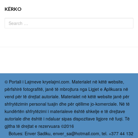
KËRKO
© Portali i Lajmeve kryelajmi.com. Materialet në këtë website,
përfshirë fotografitë, janë të mbrojtura nga Ligjet e Aplikuara në
vend për të drejtat autoriale. Materialet në këtë website janë për
shfrytëzimin personal tuajin dhe për qëllime jo-komerciale. Në të
kundërtën shfrytëzimi i materialeve është shkelje e të drejtave
autoriale dhe është i ndaluar sipas dispozitave ligjore në fuqi. Të
gjitha të drejtat e rezervuara ©2016
Botues: Enver Sadiku,
enver_sa@hotmail.com
, tel. +377 44 132