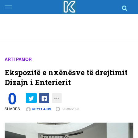
Skip
to
content
ARTI PAMOR
Ekspozitë e nxënësve të drejtimit
Dizajn i Enterierit
0
SHARES
20/06/2023
KRYELAJMI