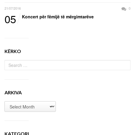
21/07/2016
0
05
Koncert për fëmijë të mërgimtarëve
KËRKO
ARKIVA
KATEGORI