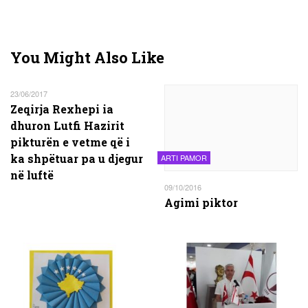
You Might Also Like
23/06/2017
Zeqirja Rexhepi ia
dhuron Lutfi Hazirit
pikturën e vetme që i
ka shpëtuar pa u djegur
ARTI PAMOR
në luftë
09/10/2016
Agimi piktor