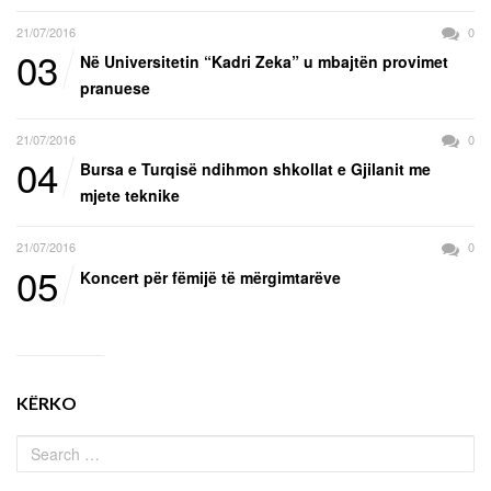
21/07/2016
0
03
Në Universitetin “Kadri Zeka” u mbajtën provimet
pranuese
21/07/2016
0
04
Bursa e Turqisë ndihmon shkollat e Gjilanit me
mjete teknike
21/07/2016
0
05
Koncert për fëmijë të mërgimtarëve
KËRKO