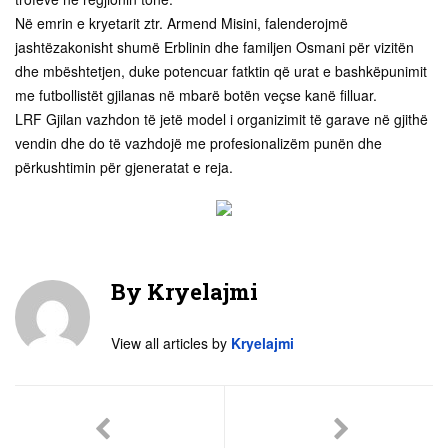
Në emrin e kryetarit ztr. Armend Misini, falenderojmë
jashtëzakonisht shumë Erblinin dhe familjen Osmani për vizitën
dhe mbështetjen, duke potencuar fatktin që urat e bashkëpunimit
me futbollistët gjilanas në mbarë botën veçse kanë filluar.
LRF Gjilan vazhdon të jetë model i organizimit të garave në gjithë
vendin dhe do të vazhdojë me profesionalizëm punën dhe
përkushtimin për gjeneratat e reja.
By
Kryelajmi
View all articles by
Kryelajmi