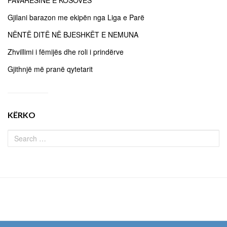
PAVARËSINË E KOSOVËS
Gjilani barazon me ekipën nga Liga e Parë
NËNTË DITË NË BJESHKËT E NEMUNA
Zhvillimi i fëmijës dhe roli i prindërve
Gjithnjë më pranë qytetarit
KËRKO