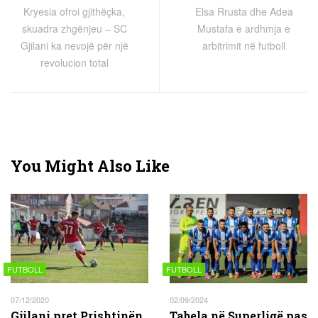
Kryesia ofroi gjithëçka,
Elsa Rrusta dhe Adea
skuadra zhgënjeu – SC
Mustafa e ardhmja e
Gjilani ka nevojë për një
arbitrimit në futboll
revolucion total
You Might Also Like
FUTBOLL
FUTBOLL
07/12/2020
02/09/2024
Gjilani pret Prishtinën,
Tabela në Superligë pas