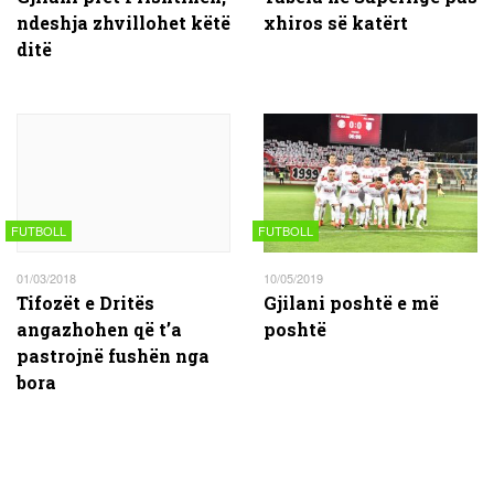
ndeshja zhvillohet këtë
xhiros së katërt
ditë
FUTBOLL
FUTBOLL
01/03/2018
10/05/2019
Tifozët e Dritës
Gjilani poshtë e më
angazhohen që t’a
poshtë
pastrojnë fushën nga
bora