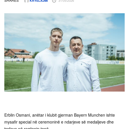
SHARES
31/05/2026
KRYELAJMI
Erblin Osmani, anëtar i klubit gjerman Bayern Munchen ishte
mysafir special në ceremoninë e ndarjeve së medaljeve dhe
trofeve në regjionin tonë.