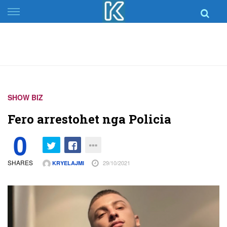
Skip
to
content
SHOW BIZ
Fero arrestohet nga Policia
0
SHARES
29/10/2021
KRYELAJMI