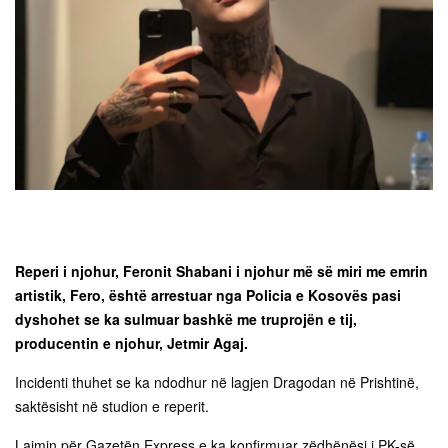
Reperi i njohur, Feronit Shabani i njohur më së miri me emrin
artistik, Fero, është arrestuar nga Policia e Kosovës pasi
dyshohet se ka sulmuar bashkë me truprojën e tij,
producentin e njohur, Jetmir Agaj.
Incidenti thuhet se ka ndodhur në lagjen Dragodan në Prishtinë,
saktësisht në studion e reperit.
Lajmin për Gazetën Express e ka konfirmuar zëdhënësi i PK-së