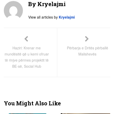
By
Kryelajmi
View all articles by
Kryelajmi
Haziri: Krenar me
Përbarja e Dritës përballë
mundësitë që u kemi ofruar
Malishevës
të rinjve përmes projektit të
BE-së, Social Hub
You Might Also Like