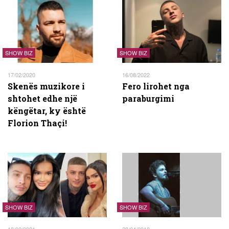
SHOW BIZ
SHOW BIZ
17/02/2020
16/08/2022
Skenës muzikore i
Fero lirohet nga
shtohet edhe një
paraburgimi
këngëtar, ky është
Florion Thaçi!
SHOW BIZ
SHOW BIZ