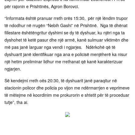
për rajonin e Prishtinës, Agron Borovci.
“Informata është pranuar rreth orës 15:30, për një lëndim trupor
të ndodhur në rrugën “Nebih Gashi” në Prishtinë. Nga të dhënat
fillestare ëshëtë​ngritur dyshimi se dy të dyshuar, ku njëri nga ta
dyshohet të ketë pasur dhe një armë, kanë sulmuar viktimën dhe
më pas janë larguar nga vendi i ngjarjes. Ndërkohë që të
dyshuarit janë identifikuar nga ana e policisë menjëherë ka nisur
një hetim preliminar lidhur me rrethanat që kanë karakterizuar
ngjarjen.
Së kendejmi rreth oës 20:30, të dyshuarit janë paraqitur në
stacionin policor dhe policia po vijon me ndërmarrjen e veprimeve
të mëtejme në koordinim me prokurorin e shtetit për të proceduar
tutje”, tha ai.