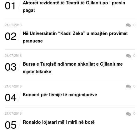
01
Aktorët rezidentë të Teatrit të Gjilanit po i presin
pagat
21/07/2016
0
02
Në Universitetin “Kadri Zeka” u mbajtën provimet
pranuese
21/07/2016
0
03
Bursa e Turqisë ndihmon shkollat e Gjilanit me
mjete teknike
21/07/2016
0
04
Koncert për fëmijë të mërgimtarëve
21/07/2016
0
05
Ronaldo lojatari më i mirë në botë