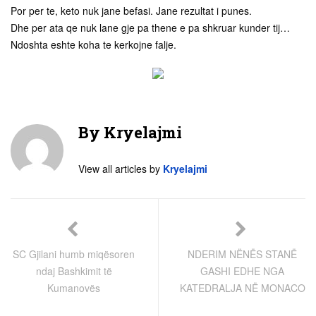
Por per te, keto nuk jane befasi. Jane rezultat i punes.
Dhe per ata qe nuk lane gje pa thene e pa shkruar kunder tij…
Ndoshta eshte koha te kerkojne falje.
By
Kryelajmi
View all articles by
Kryelajmi
SC Gjilani humb miqësoren
NDERIM NËNËS STANË
ndaj Bashkimit të
GASHI EDHE NGA
Kumanovës
KATEDRALJA NË MONACO