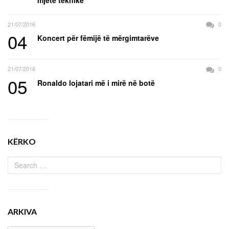
mjete teknike
21/07/2016
0
04
Koncert për fëmijë të mërgimtarëve
21/07/2016
0
05
Ronaldo lojatari më i mirë në botë
KËRKO
ARKIVA