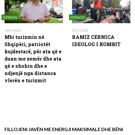
OPINION
OPINION
18/07/2024
30/11/2023
Mbi turizmin në
RAMIZ CERNICA
Shqipëri, patriotët
IDEOLOG I KOMBIT
kujdestarë, për ata që e
duan me zemër dhe ata
që e shohin dhe e
ndjenjë nga distanca
vlerën e turizmit
FILLOJENI JAVËN ME ENERGJI MAKSIMALE DHE BËNI