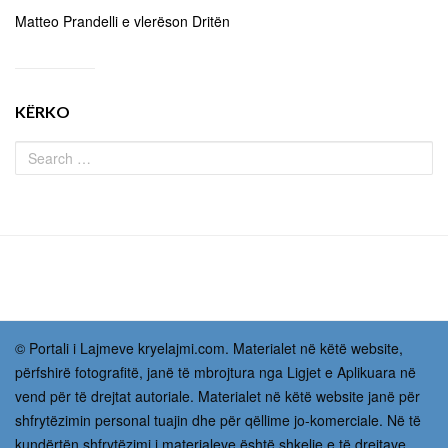
Matteo Prandelli e vlerëson Dritën
KËRKO
© Portali i Lajmeve kryelajmi.com. Materialet në këtë website,
përfshirë fotografitë, janë të mbrojtura nga Ligjet e Aplikuara në
vend për të drejtat autoriale. Materialet në këtë website janë për
shfrytëzimin personal tuajin dhe për qëllime jo-komerciale. Në të
kundërtën shfrytëzimi i materialeve është shkelje e të drejtave