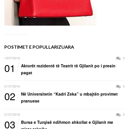
POSTIMET E POPULLARIZUARA
15/07/2016
0
01
Aktorët rezidentë të Teatrit të Gjilanit po i presin
pagat
21/07/2016
0
02
Në Universitetin “Kadri Zeka” u mbajtën provimet
pranuese
21/07/2016
0
03
Bursa e Turqisë ndihmon shkollat e Gjilanit me