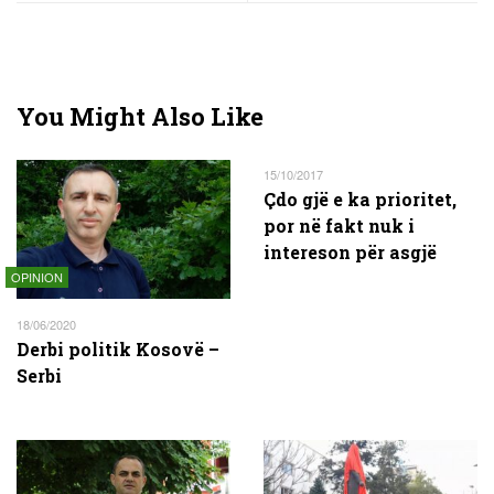
You Might Also Like
15/10/2017
Çdo gjë e ka prioritet,
por në fakt nuk i
intereson për asgjë
OPINION
18/06/2020
Derbi politik Kosovë –
Serbi