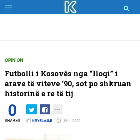
Skip
to
content
OPINION
Futbolli i Kosovës nga “lloqi” i
arave të viteve ‘90, sot po shkruan
historinë e re të tij
0
SHARES
16/11/2025
KRYELAJMI