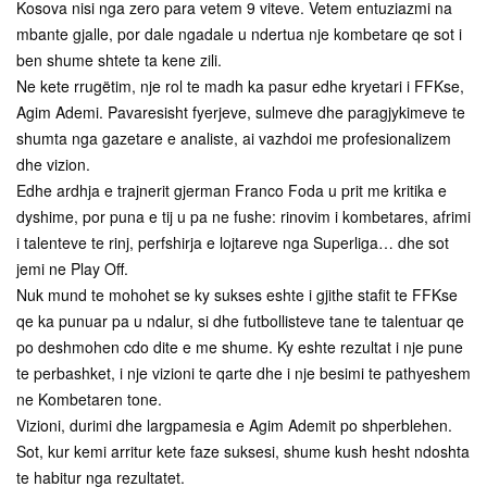
Kosova nisi nga zero para vetem 9 viteve. Vetem entuziazmi na
mbante gjalle, por dale ngadale u ndertua nje kombetare qe sot i
ben shume shtete ta kene zili.
Ne kete rrugëtim, nje rol te madh ka pasur edhe kryetari i FFKse,
Agim Ademi. Pavaresisht fyerjeve, sulmeve dhe paragjykimeve te
shumta nga gazetare e analiste, ai vazhdoi me profesionalizem
dhe vizion.
Edhe ardhja e trajnerit gjerman Franco Foda u prit me kritika e
dyshime, por puna e tij u pa ne fushe: rinovim i kombetares, afrimi
i talenteve te rinj, perfshirja e lojtareve nga Superliga… dhe sot
jemi ne Play Off.
Nuk mund te mohohet se ky sukses eshte i gjithe stafit te FFKse
qe ka punuar pa u ndalur, si dhe futbollisteve tane te talentuar qe
po deshmohen cdo dite e me shume. Ky eshte rezultat i nje pune
te perbashket, i nje vizioni te qarte dhe i nje besimi te pathyeshem
ne Kombetaren tone.
Vizioni, durimi dhe largpamesia e Agim Ademit po shperblehen.
Sot, kur kemi arritur kete faze suksesi, shume kush hesht ndoshta
te habitur nga rezultatet.