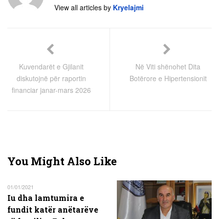
View all articles by
Kryelajmi
Kuvendarët e Gjilanit
Në Viti shënohet Dita
diskutojnë për raportin
Botërore e Hipertensionit
financiar janar-mars 2026
You Might Also Like
01/01/2021
Iu dha lamtumira e
fundit katër anëtarëve