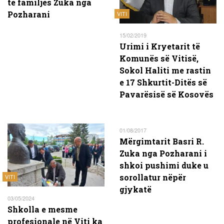
të familjes Zuka nga
Pozharani
VITI
15/02/2019
Urimi i Kryetarit të
Komunës së Vitisë,
Sokol Haliti me rastin
e 17 Shkurtit-Ditës së
Pavarësisë së Kosovës
01/08/2017
Mërgimtarit Basri R.
Zuka nga Pozharani i
shkoi pushimi duke u
sorollatur nëpër
VITI
gjykatë
03/05/2024
Shkolla e mesme
profesionale në Viti ka