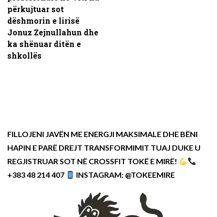
përkujtuar sot
dëshmorin e lirisë
Jonuz Zejnullahun dhe
ka shënuar ditën e
shkollës
FILLOJENI JAVËN ME ENERGJI MAKSIMALE DHE BËNI
HAPIN E PARË DREJT TRANSFORMIMIT TUAJ DUKE U
REGJISTRUAR SOT NË CROSSFIT TOKË E MIRË!
+383 48 214 407
INSTAGRAM: @TOKEEMIRE