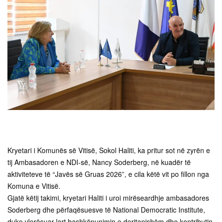
Kryetari i Komunës së Vitisë, Sokol Haliti, ka pritur sot në zyrën e
tij Ambasadoren e NDI-së, Nancy Soderberg, në kuadër të
aktiviteteve të “Javës së Gruas 2026”, e cila këtë vit po fillon nga
Komuna e Vitisë.
Gjatë këtij takimi, kryetari Haliti i uroi mirëseardhje ambasadores
Soderberg dhe përfaqësuesve të National Democratic Institute,
duke vlerësuar lart bashkëpunimin e deritanishëm dhe kontributin