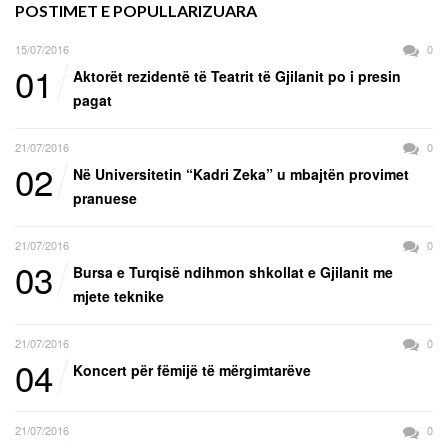
POSTIMET E POPULLARIZUARA
15/07/2016
0
01
Aktorët rezidentë të Teatrit të Gjilanit po i presin
pagat
21/07/2016
0
02
Në Universitetin “Kadri Zeka” u mbajtën provimet
pranuese
21/07/2016
0
03
Bursa e Turqisë ndihmon shkollat e Gjilanit me
mjete teknike
21/07/2016
0
04
Koncert për fëmijë të mërgimtarëve
21/07/2016
0