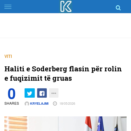
Skip
to
content
VITI
Haliti e Soderberg flasin për rolin
e fuqizimit të gruas
0
SHARES
18/05/2026
KRYELAJMI