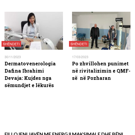
SHËNDETI
SHËNDETI
30/11/2023
17/03/2023
Dermatovenerologia
Po zhvillohen punimet
Dafina Ibrahimi
në rivitalizimin e QMF-
Devaja: Kujdes nga
së në Pozharan
sëmundjet e lëkurës
FILLOJENI JAVËN ME ENERGJI MAKSIMALE DHE BËNI