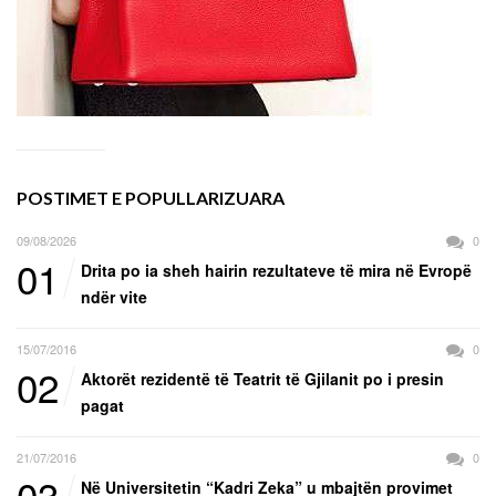
POSTIMET E POPULLARIZUARA
09/08/2026
0
01
Drita po ia sheh hairin rezultateve të mira në Evropë
ndër vite
15/07/2016
0
02
Aktorët rezidentë të Teatrit të Gjilanit po i presin
pagat
21/07/2016
0
03
Në Universitetin “Kadri Zeka” u mbajtën provimet