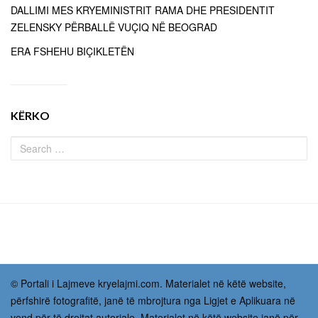
DALLIMI MES KRYEMINISTRIT RAMA DHE PRESIDENTIT
ZELENSKY PËRBALLË VUÇIQ NË BEOGRAD
ERA FSHEHU BIÇIKLETËN
KËRKO
© Portali i Lajmeve kryelajmi.com. Materialet në këtë website,
përfshirë fotografitë, janë të mbrojtura nga Ligjet e Aplikuara në
vend për të drejtat autoriale. Materialet në këtë website janë për