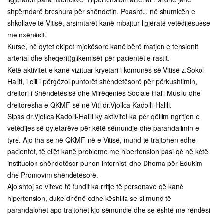
shpërndarë broshura për shëndetin. Poashtu, në shumicën e
shkollave të Vitisë, arsimtarët kanë mbajtur ligjëratë vetëdijësuese
me nxënësit.
Kurse, në qytet ekipet mjekësore kanë bërë matjen e tensionit
arterial dhe sheqerit(glikemisë) për pacientët e rastit.
Këtë aktivitet e kanë vizituar kryetari i komunës së Vitisë z.Sokol
Haliti, i cili i përgëzoi puntorët shëndetësorë për përkushtimin,
drejtori i Shëndetësisë dhe Mirëqenies Sociale Halil Musliu dhe
drejtoresha e QKMF-së në Viti dr.Vjollca Kadolli-Halili.
Sipas dr.Vjollca Kadolli-Halili ky aktivitet ka për qëllim ngritjen e
vetëdijes së qytetarëve për këtë sëmundje dhe parandalimin e
tyre. Ajo tha se në QKMF-në e Vitisë, mund të trajtohen edhe
pacientet, të cilët kanë probleme me hipertension pasi që në këtë
institucion shëndetësor punon internisti dhe Dhoma për Edukim
dhe Promovim shëndetësorë.
Ajo shtoj se viteve të fundit ka rritje të personave që kanë
hipertension, duke dhënë edhe këshilla se si mund të
parandalohet apo trajtohet kjo sëmundje dhe se është me rëndësi