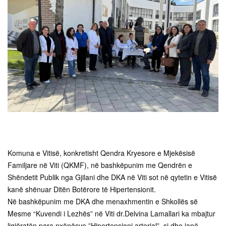
Komuna e Vitisë, konkretisht Qendra Kryesore e Mjekësisë
Familjare në Viti (QKMF), në bashkëpunim me Qendrën e
Shëndetit Publik nga Gjilani dhe DKA në Viti sot në qytetin e Vitisë
kanë shënuar Ditën Botërore të Hipertensionit.
Në bashkëpunim me DKA dhe menaxhmentin e Shkollës së
Mesme “Kuvendi i Lezhës” në Viti dr.Delvina Lamallari ka mbajtur
ligjëratën para nxënësve ”Hipertensioni arterial”, si dhe janë