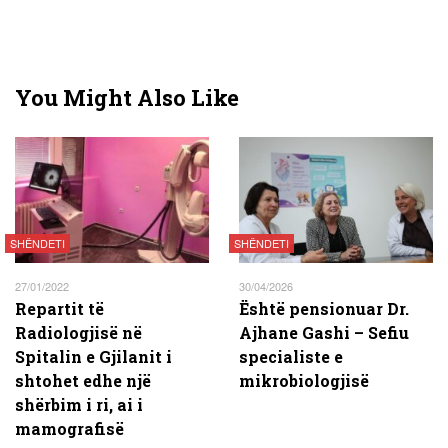
You Might Also Like
SHËNDETI
SHËNDETI
27/01/2022
30/04/2026
Repartit të
Është pensionuar Dr.
Radiologjisë në
Ajhane Gashi – Sefiu
Spitalin e Gjilanit i
specialiste e
shtohet edhe një
mikrobiologjisë
shërbim i ri, ai i
mamografisë