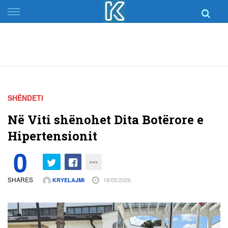
Skip
to
content
SHËNDETI
Në Viti shënohet Dita Botërore e
Hipertensionit
0
SHARES
18/05/2026
KRYELAJMI