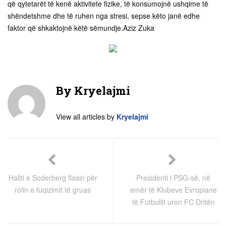
që qytetarët të kenë aktivitete fizike, të konsumojnë ushqime të
shëndetshme dhe të ruhen nga stresi, sepse këto janë edhe
faktor që shkaktojnë këtë sëmundje.Aziz Zuka
By
Kryelajmi
View all articles by
Kryelajmi
Haliti e Soderberg flasin për
Presidenti i PSG-së, në
rolin e fuqizimit të gruas
emër të Klubeve Evropiane
të Futbollit uron FC Dritën