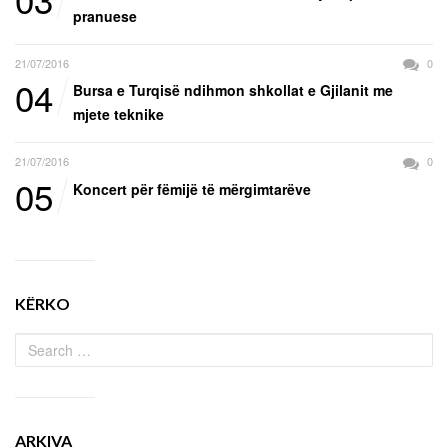
pranuese
21/07/2016
0
04
Bursa e Turqisë ndihmon shkollat e Gjilanit me
mjete teknike
21/07/2016
0
05
Koncert për fëmijë të mërgimtarëve
KËRKO
ARKIVA