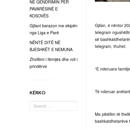
NË QËNDRIMIN PËR
PAVARËSINË E
KOSOVËS
Gjilan, 4 nëntor 202
Gjilani barazon me ekipën
telegram ngushëllim
nga Liga e Parë
së bashkatdhetarëv
NËNTË DITË NË
telegram, thuhet:
BJESHKËT E NEMUNA
Zhvillimi i fëmijës dhe roli i
prindërve
“E nderuara familje
Të nderuar anëtarë
KËRKO
Me pikëllim të thel
bashkatdhetarëve të