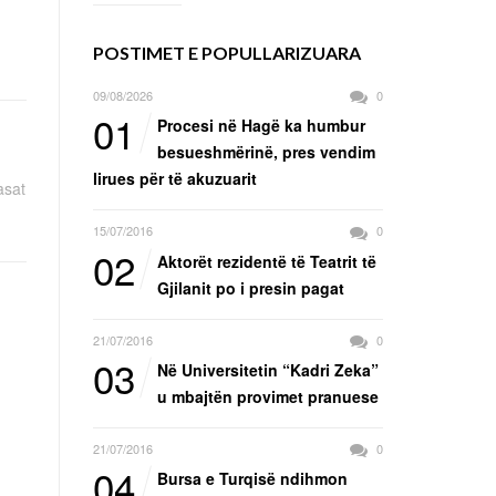
POSTIMET E POPULLARIZUARA
09/08/2026
0
01
Procesi në Hagë ka humbur
besueshmërinë, pres vendim
lirues për të akuzuarit
asat
15/07/2016
0
02
Aktorët rezidentë të Teatrit të
Gjilanit po i presin pagat
21/07/2016
0
03
Në Universitetin “Kadri Zeka”
u mbajtën provimet pranuese
21/07/2016
0
04
Bursa e Turqisë ndihmon