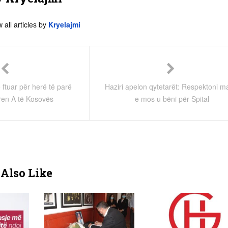
 all articles by
Kryelajmi
 ftuar për herë të parë
Haziri apelon qytetarët: Respektoni m
en A të Kosovës
e mos u bëni për Spital
Also Like