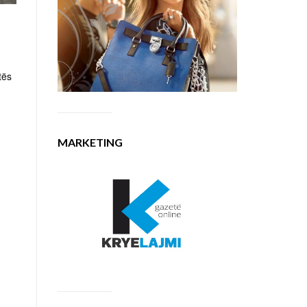
tës
MARKETING