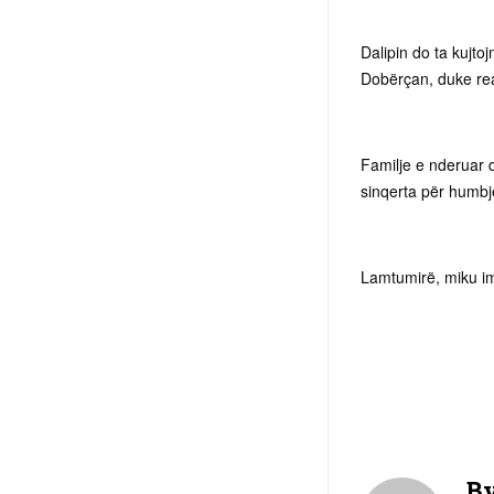
Dalipin do ta kujto
Dobërçan, duke real
Familje e nderuar 
sinqerta për humbje
Lamtumirë, miku im
B