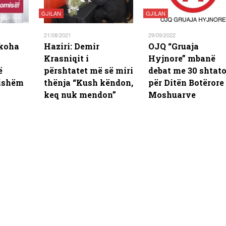
GJILAN
GJILAN
21/08/2021
29/09/2022
 koha
Haziri: Demir
OJQ “Gruaja
Krasniqit i
Hyjnore” mbanë
ë
përshtatet më së miri
debat me 30 shtato
qishëm
thënja “Kush këndon,
për Ditën Botërore 
keq nuk mendon”
Moshuarve