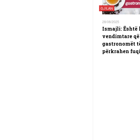
GJILAN
28/08/2025
Ismajli: Është
vendimtare që
gastronomët t
përkrahen fu