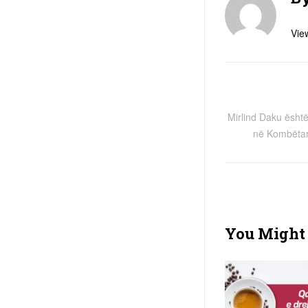
View
Mirlind Daku është
në Kombëtar
You Might 