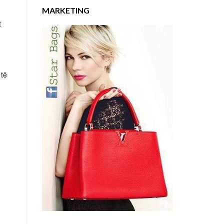
MARKETING
t
 të