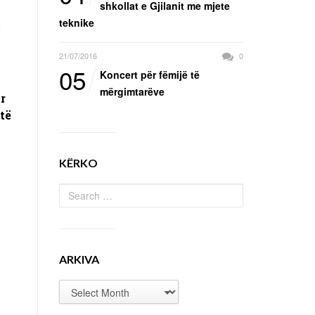
shkollat e Gjilanit me mjete
teknike
21/07/2016
0
05
Koncert për fëmijë të
mërgimtarëve
r
të
KËRKO
ARKIVA