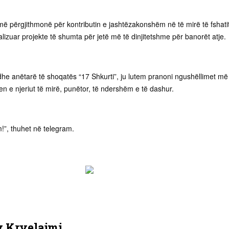
jmë përgjithmonë për kontributin e jashtëzakonshëm në të mirë të fshati
izuar projekte të shumta për jetë më të dinjitetshme për banorët atje.
dhe anëtarë të shoqatës “17 Shkurti”, ju lutem pranoni ngushëllimet më
n e njeriut të mirë, punëtor, të ndershëm e të dashur.
!”, thuhet në telegram.
y
Kryelajmi