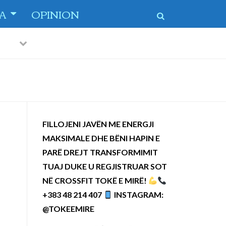
TA
OPINION
Previous
Next
 dytë
-
FILLOJENI JAVËN ME ENERGJI
MAKSIMALE DHE BËNI HAPIN E
PARË DREJT TRANSFORMIMIT
TUAJ DUKE U REGJISTRUAR SOT
NË CROSSFIT TOKË E MIRË!
+383 48 214 407
INSTAGRAM:
@TOKEEMIRE