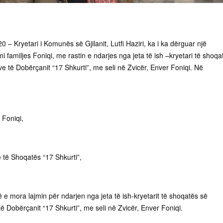
0 – Kryetari i Komunës së Gjilanit, Lutfi Haziri, ka i ka dërguar një
i familjes Foniqi, me rastin e ndarjes nga jeta të ish –kryetari të shoqa
e të Dobërçanit “17 Shkurti”, me seli në Zvicër, Enver Foniqi. Në
 Foniqi,
 të Shoqatës “17 Shkurti”,
lë e mora lajmin për ndarjen nga jeta të ish-kryetarit të shoqatës së
 Dobërçanit “17 Shkurti”, me seli në Zvicër, Enver Foniqi.