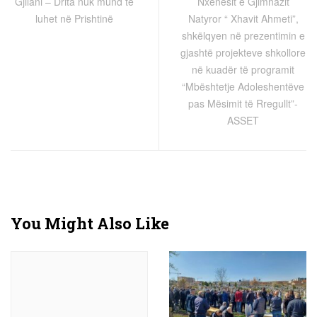
Gjilani – Drita nuk mund të
Nxënësit e Gjimnazit
luhet në Prishtinë
Natyror “ Xhavit Ahmeti”,
shkëlqyen në prezentimin e
gjashtë projekteve shkollore
në kuadër të programit
“Mbështetje Adoleshentëve
pas Mësimit të Rregullt”-
ASSET
You Might Also Like