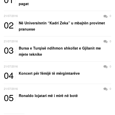
pagat
21/07/2016
0
02
Në Universitetin “Kadri Zeka” u mbajtën provimet
pranuese
21/07/2016
0
03
Bursa e Turqisë ndihmon shkollat e Gjilanit me
mjete teknike
21/07/2016
0
04
Koncert për fëmijë të mërgimtarëve
21/07/2016
0
05
Ronaldo lojatari më i mirë në botë