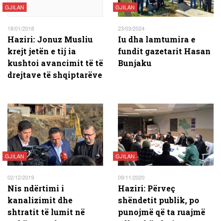
GJILAN
GJILAN
18/01/2018
23/03/2024
Haziri: Jonuz Musliu
Iu dha lamtumira e
krejt jetën e tij ia
fundit gazetarit Hasan
kushtoi avancimit të të
Bunjaku
drejtave të shqiptarëve
GJILAN
GJILAN
02/12/2019
09/11/2020
Nis ndërtimi i
Haziri: Përveç
kanalizimit dhe
shëndetit publik, po
shtratit të lumit në
punojmë që ta ruajmë