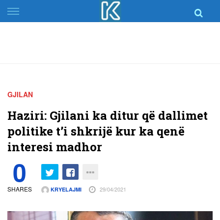
Skip
to
content
GJILAN
Haziri: Gjilani ka ditur që dallimet
politike t’i shkrijë kur ka qenë
interesi madhor
0
SHARES
29/04/2021
KRYELAJMI