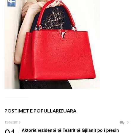
POSTIMET E POPULLARIZUARA
15/07/2016
0
01
Aktorët rezidentë të Teatrit të Gjilanit po i presin