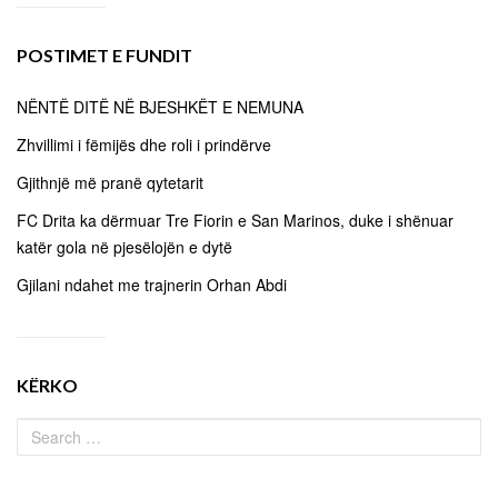
POSTIMET E FUNDIT
NËNTË DITË NË BJESHKËT E NEMUNA
Zhvillimi i fëmijës dhe roli i prindërve
Gjithnjë më pranë qytetarit
FC Drita ka dërmuar Tre Fiorin e San Marinos, duke i shënuar
katër gola në pjesëlojën e dytë
Gjilani ndahet me trajnerin Orhan Abdi
KËRKO