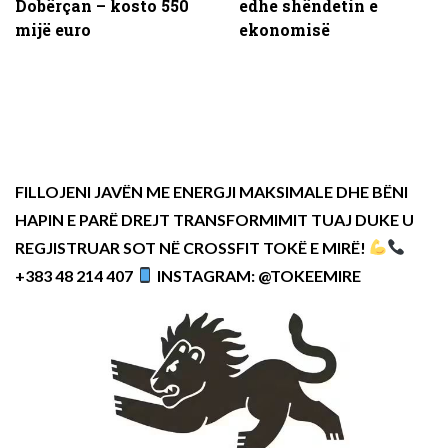
Dobërçan – kosto 550
edhe shëndetin e
mijë euro
ekonomisë
FILLOJENI JAVËN ME ENERGJI MAKSIMALE DHE BËNI
HAPIN E PARË DREJT TRANSFORMIMIT TUAJ DUKE U
REGJISTRUAR SOT NË CROSSFIT TOKË E MIRË!
+383 48 214 407
INSTAGRAM: @TOKEEMIRE