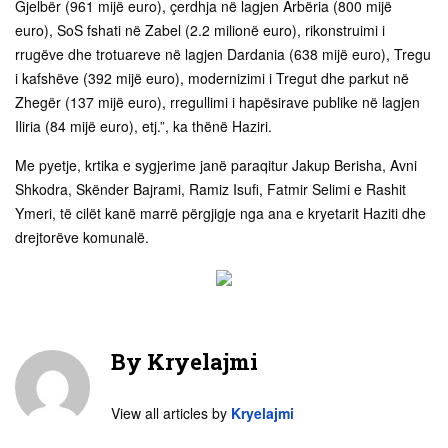
Gjelbër (961 mijë euro), çerdhja në lagjen Arbëria (800 mijë
euro), SoS fshati në Zabel (2.2 milionë euro), rikonstruimi i
rrugëve dhe trotuareve në lagjen Dardania (638 mijë euro), Tregu
i kafshëve (392 mijë euro), modernizimi i Tregut dhe parkut në
Zhegër (137 mijë euro), rregullimi i hapësirave publike në lagjen
Iliria (84 mijë euro), etj.”, ka thënë Haziri.
Me pyetje, krtika e sygjerime janë paraqitur Jakup Berisha, Avni
Shkodra, Skënder Bajrami, Ramiz Isufi, Fatmir Selimi e Rashit
Ymeri, të cilët kanë marrë përgjigje nga ana e kryetarit Haziti dhe
drejtorëve komunalë.
By
Kryelajmi
View all articles by
Kryelajmi