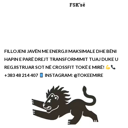
FSK’së
FILLOJENI JAVËN ME ENERGJI MAKSIMALE DHE BËNI
HAPIN E PARË DREJT TRANSFORMIMIT TUAJ DUKE U
REGJISTRUAR SOT NË CROSSFIT TOKË E MIRË!
+383 48 214 407
INSTAGRAM: @TOKEEMIRE