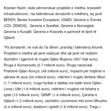
Kryetari Haziri, duke përmenduar projektet e mëdha, kryesisht
infrastrukturore, i ka falënderuar donatorët e mëdhenj, siç janë
BERZH, Banka Investive Europiane, USAID, Qeveria e Zvicrës
(CDI, DEMOS), Qeveria e Suedisë, Qeveria e Norvegjisë,
Qeveria e Kuvajtit, Qeveria e Kosovës e partnerë të tjerë të
Gjilanit.
“Pa donatorët, ne nuk do t’ia dilnim, prandaj i falënderoj shumë.
Projektet e mëdha që janë realizuar dhe që janë në realizim:
Vazhdimi i zgjerimit të rrugës Gjilan-Bujanoc (937 mijë euro),
Rruga e Kumanovës (2.7 milionë euro), Rruga nacionale
Prishtinë-Gjilan-Konçul, (49 milionë euro), Impianti për trajtimin e
ujërave të zeza (24 milionë euro), ndërtimi i rrugës Verbicë-Sllovi
(1.7 milionë euro), rruga hyrëse e dalëse me katër korsi Gjilan-
Livoq i Ulët (1.8 milionë euro), ndërtimi i rrugëve në fshatra e
qytet (13 milionë euro), QKMF (1.4 milionë euro), Çarshia e
Gjilanit (1.2 milionë euro), vazhdimi i punimeve mbi lumin Mirusha
(2.4 milionë euro), stadiumi i qytetit (1.6 milionë euro), Tregu i