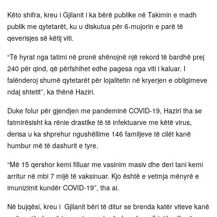
Këto shifra, kreu i Gjilanit i ka bërë publike në Takimin e madh
publik me qytetarët, ku u diskutua për 6-mujorin e parë të
qeverisjes së këtij viti.
“Të hyrat nga tatimi në pronë shënojnë një rekord të bardhë prej
240 për qind, që përfshihet edhe pagesa nga viti i kaluar. I
falënderoj shumë qytetarët për lojalitetin në kryerjen e obligimeve
ndaj shtetit”, ka thënë Haziri.
Duke folur për gjendjen me pandeminë COVID-19, Haziri tha se
fatmirësisht ka rënie drastike të të infektuarve me këtë virus,
derisa u ka shprehur ngushëllime 146 familjeve të cilët kanë
humbur më të dashurit e tyre.
“Më 15 qershor kemi filluar me vasinim masiv dhe deri tani kemi
arritur në mbi 7 mijë të vaksinuar. Kjo është e vetmja mënyrë e
imunizimit kundër COVID-19”, tha ai.
Në bujqësi, kreu i Gjilanit bëri të ditur se brenda katër viteve kanë