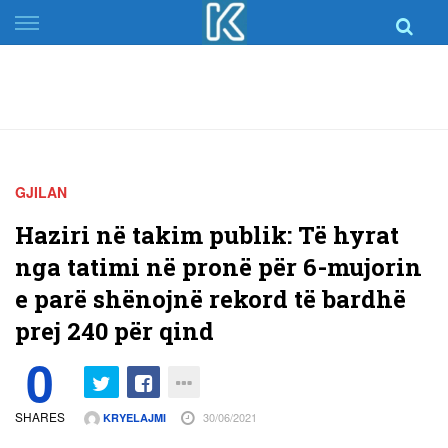
Skip
to
content
GJILAN
Haziri në takim publik: Të hyrat
nga tatimi në pronë për 6-mujorin
e parë shënojnë rekord të bardhë
prej 240 për qind
0
SHARES
30/06/2021
KRYELAJMI