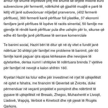
arritur një shumë impresive prej më shumë se dhjetë milionë euro
subvencione për fermerët, ndërkohë që gjashtë muajtë e parë të
këtij viti janë subvecionuar mbjelljet pranverore, (402 fermerë
përfitues), 360 fermerë kanë përfituar foli plastike, 37 ekonomi
familjare janë përfitues të lopëve të racës simental, 50 familje me
gjendje të rëndë kanë përfituar pula dhe ushqim për to, sikurse që
edhe 40 familje janë përfituese të serrave komenrciale
Te banimi social, Haziri bëri të ditur që në dy vitet e fundit janë
ndërtuar 30 shtëpi për familjet me probleme të banimit, për 60
familje kanë paguar qira sipas kërkesave dhe nevojave të
qytetarëve, derisa numri i shtëpive të ndërtuara brenda 7 vjetëve
për familjet në nevojë e kalon shifrën 160.
Kryetari Haziri ka folur edhe për investimet në rrjet të ujësjellësit
në qytet e fshatra, me financim të Qeverisë së Zvicrës, duke
përmenduar në veçanti projektet e pompimit dhe ndërtimit të
gypave të ujësjellësit në Bresalc, Zhegoc, Muhaxherët e Livoqit,
Lladovë, Vrapçiq, Verbicë e Kmetocit dhe një pjesë të Rrugës
Qarkore.