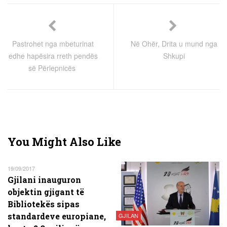
Pastrohet nga mbeturinat
Në Ohër, Drita u mund nga
edhe hapësira rreth pendës
Shkupi
së Përlepnicës
You Might Also Like
19/09/2017
Gjilani inauguron
objektin gjigant të
Bibliotekës sipas
standardeve europiane,
GJILAN