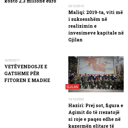
kosto 2.3 milionë euro
23/12/2019
Maliqi: 2019-ta, viti më
i suksesshëm në
realizimin e
invesimeve kapitale në
Gjilan
16/09/2017
VETËVENDOSJE E
GATSHME PËR
FITOREN E MADHE
GJILAN
14/12/2020
Haziri: Prej sot, figura e
Agimit do të rrezatojë
si roje e paqes edhe në
kazermën elitare të​