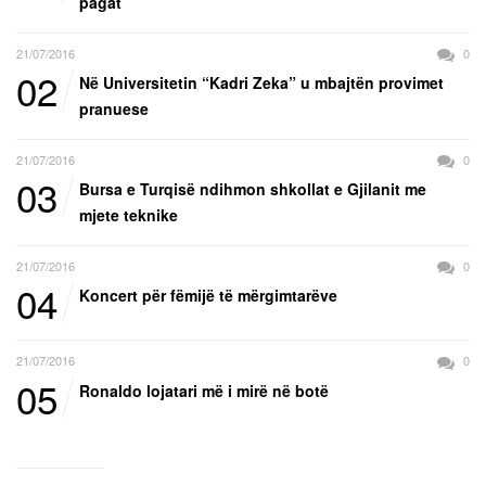
pagat
21/07/2016
0
02
Në Universitetin “Kadri Zeka” u mbajtën provimet
pranuese
21/07/2016
0
03
Bursa e Turqisë ndihmon shkollat e Gjilanit me
mjete teknike
21/07/2016
0
04
Koncert për fëmijë të mërgimtarëve
21/07/2016
0
05
Ronaldo lojatari më i mirë në botë