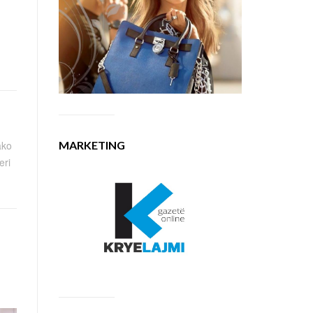
MARKETING
ako
eri