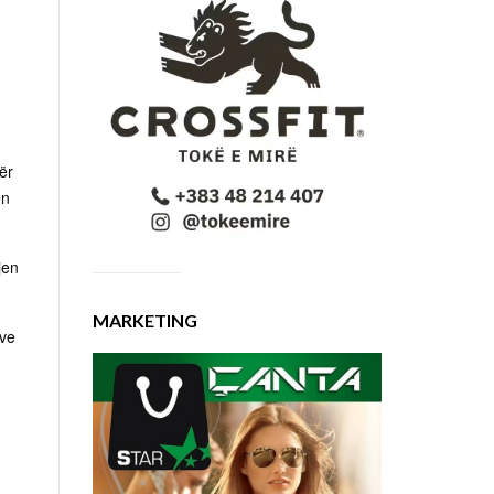
,
ër
ën
jen
MARKETING
ave