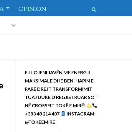
TA
OPINION
Previous
Next
 dytë
-
FILLOJENI JAVËN ME ENERGJI
MAKSIMALE DHE BËNI HAPIN E
e
PARË DREJT TRANSFORMIMIT
TUAJ DUKE U REGJISTRUAR SOT
NË CROSSFIT TOKË E MIRË!
+383 48 214 407
INSTAGRAM:
@TOKEEMIRE