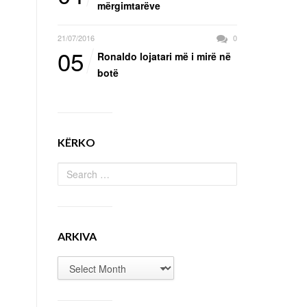
mërgimtarëve
21/07/2016
0
05
Ronaldo lojatari më i mirë në
botë
KËRKO
ARKIVA