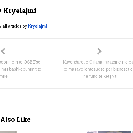
y
Kryelajmi
 all articles by
Kryelajmi
dorin e ri të OSBE’së,
Kuvendarët e Gjilanit miratojnë një p
imi i bashkëpunimit të
të masave lehtësuese për bizneset d
mirë
në fund të këtij viti
Also Like