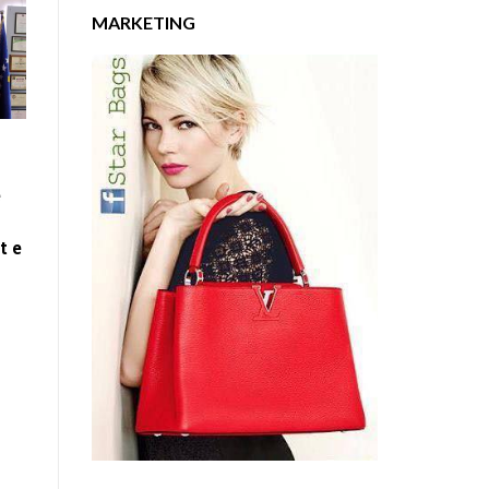
MARKETING
e
t e