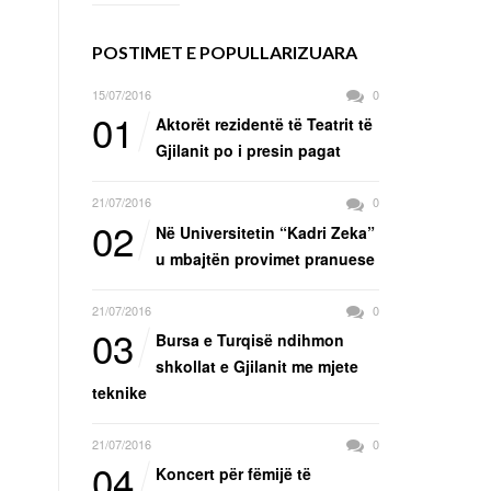
POSTIMET E POPULLARIZUARA
15/07/2016
0
01
Aktorët rezidentë të Teatrit të
Gjilanit po i presin pagat
21/07/2016
0
02
Në Universitetin “Kadri Zeka”
u mbajtën provimet pranuese
21/07/2016
0
03
Bursa e Turqisë ndihmon
shkollat e Gjilanit me mjete
teknike
21/07/2016
0
04
Koncert për fëmijë të