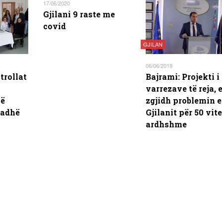
17/06/2020
Gjilani 9 raste me
covid
GJILAN
06/06/2019
trollat
Bajrami: Projekti i
varrezave të reja, 
të
zgjidh problemin e
radhë
Gjilanit për 50 vite
ardhshme