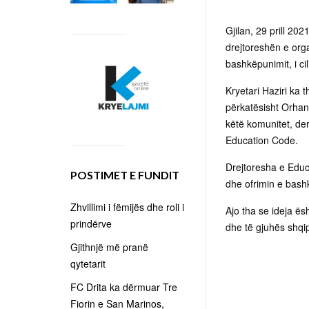
Gjilan, 29 prill 202
drejtoreshën e org
bashkëpunimit, i ci
Kryetari Haziri ka
përkatësisht Orhan
këtë komunitet, de
Education Code.
Drejtoresha e Educ
POSTIMET E FUNDIT
dhe ofrimin e bash
Zhvillimi i fëmijës dhe roli i
Ajo tha se ideja ës
prindërve
dhe të gjuhës shqi
Gjithnjë më pranë
qytetarit
FC Drita ka dërmuar Tre
Fiorin e San Marinos,