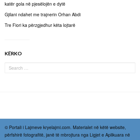
katër gola në pjesëlojën e dytë
Gjilani ndahet me trajnerin Orhan Abdi
Tre Fiori ka përzgjedhur këta lojtarë
KËRKO
© Portali i Lajmeve kryelajmi.com. Materialet në këtë website,
përfshirë fotografitë, janë të mbrojtura nga Ligjet e Aplikuara në