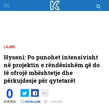
Skip
to
content
LAJME
Hyseni: Po punohet intensivisht
në projektin e rëndësishëm që do
të ofrojë mbështetje dhe
përkujdesje për qytetarët
0
SHARES
14/02/2025
KRYELAJMI