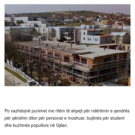
Po vazhdojnë punimet me ritëm të shpejt për ndërtimin e qendrës
për qëndrim ditor për personat e moshuar, bujtinës për student
dhe kuzhinës popullore në Gjilan.