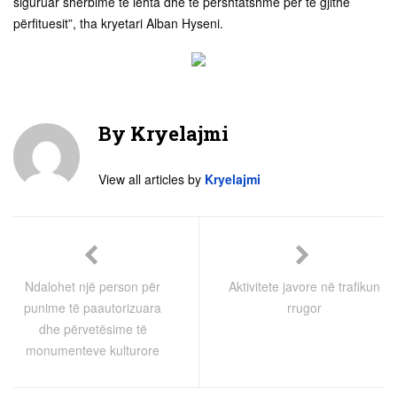
siguruar shërbime të lehta dhe të përshtatshme për të gjithë
përfituesit”, tha kryetari Alban Hyseni.
By
Kryelajmi
View all articles by
Kryelajmi
Ndalohet një person për
Aktivitete javore në trafikun
punime të paautorizuara
rrugor
dhe përvetësime të
monumenteve kulturore