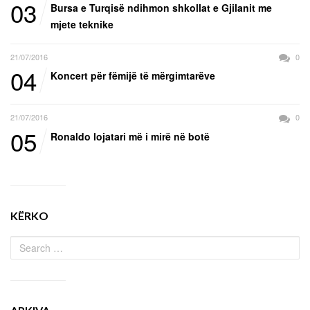
03
Bursa e Turqisë ndihmon shkollat e Gjilanit me
mjete teknike
21/07/2016
0
04
Koncert për fëmijë të mërgimtarëve
21/07/2016
0
05
Ronaldo lojatari më i mirë në botë
KËRKO