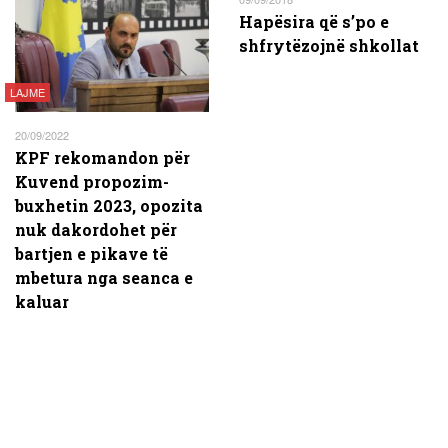
Hapësira që s’po e
shfrytëzojnë shkollat
LAJME
20/09/2022
KPF rekomandon për
Kuvend propozim-
buxhetin 2023, opozita
nuk dakordohet për
bartjen e pikave të
mbetura nga seanca e
kaluar