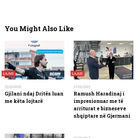
You Might Also Like
LAJME
LAJME
22/03/2026
27/02/2023
Gjilani ndaj Dritës luan
Ramush Haradinaj i
me këta lojtarë
impresionuar me të
arriturat e bizneseve
shqiptare në Gjermani
09/09/2018