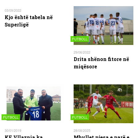
03/09/2022
Kjo është tabela në
Superligë
FUTBOLL
29/06/2022
Drita shënon fitore në
miqësore
FUTBOLL
FUTBOLL
30/01/2019
28/08/2025
KF Vllaznia ka
Mbyllet pjesa e parë e