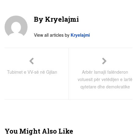
By
Kryelajmi
View all articles by
Kryelajmi
Tubimet e VV-së në Gjilan
Arbër Ismajli falënderon
votuesit për vetëdijen e lartë
qytetare dhe demokratike
You Might Also Like