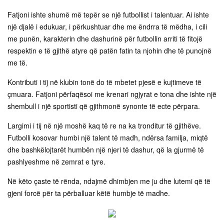
Fatjoni ishte shumë më tepër se një futbollist i talentuar. Ai ishte
një djalë i edukuar, i përkushtuar dhe me ëndrra të mëdha, i cili
me punën, karakterin dhe dashurinë për futbollin arriti të fitojë
respektin e të gjithë atyre që patën fatin ta njohin dhe të punojnë
me të.
Kontributi i tij në klubin tonë do të mbetet pjesë e kujtimeve të
çmuara. Fatjoni përfaqësoi me krenari ngjyrat e tona dhe ishte një
shembull i një sportisti që gjithmonë synonte të ecte përpara.
Largimi i tij në një moshë kaq të re na ka tronditur të gjithëve.
Futbolli kosovar humbi një talent të madh, ndërsa familja, miqtë
dhe bashkëlojtarët humbën një njeri të dashur, që la gjurmë të
pashlyeshme në zemrat e tyre.
Në këto çaste të rënda, ndajmë dhimbjen me ju dhe lutemi që të
gjeni forcë për ta përballuar këtë humbje të madhe.