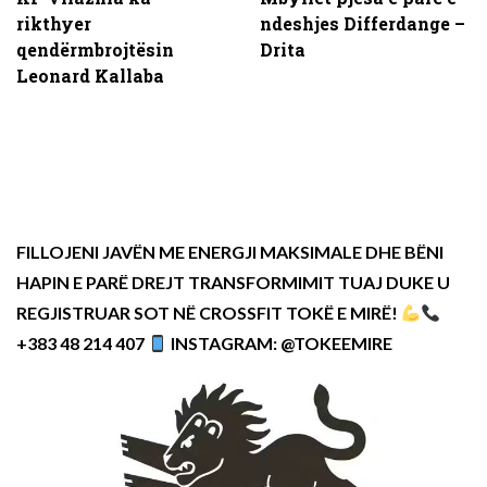
rikthyer
ndeshjes Differdange –
qendërmbrojtësin
Drita
Leonard Kallaba
FILLOJENI JAVËN ME ENERGJI MAKSIMALE DHE BËNI
HAPIN E PARË DREJT TRANSFORMIMIT TUAJ DUKE U
REGJISTRUAR SOT NË CROSSFIT TOKË E MIRË!
+383 48 214 407
INSTAGRAM: @TOKEEMIRE