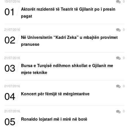
15/07/2016
0
01
Aktorët rezidentë të Teatrit të Gjilanit po i presin
pagat
21/07/2016
0
02
Në Universitetin “Kadri Zeka” u mbajtën provimet
pranuese
21/07/2016
0
03
Bursa e Turqisë ndihmon shkollat e Gjilanit me
mjete teknike
21/07/2016
0
04
Koncert për fëmijë të mërgimtarëve
21/07/2016
0
05
Ronaldo lojatari më i mirë në botë