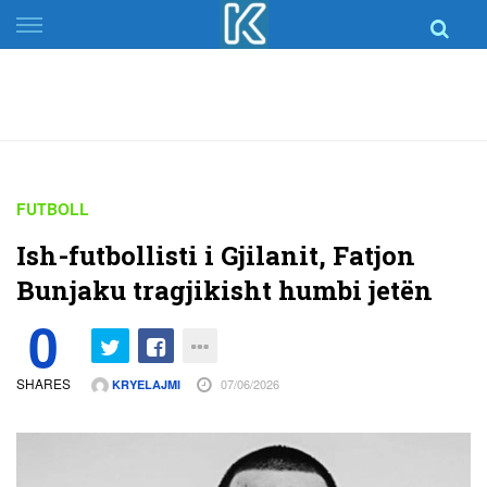
Skip
to
content
FUTBOLL
Ish-futbollisti i Gjilanit, Fatjon
Bunjaku tragjikisht humbi jetën
0
SHARES
07/06/2026
KRYELAJMI