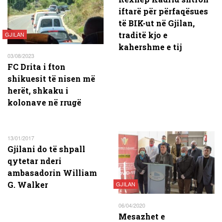
iftarë për përfaqësues
të BIK-ut në Gjilan,
traditë kjo e
GJILAN
kahershme e tij
03/08/2023
FC Drita i fton
shikuesit të nisen më
herët, shkaku i
kolonave në rrugë
13/01/2017
Gjilani do të shpall
qytetar nderi
ambasadorin William
G. Walker
GJILAN
06/04/2020
Mesazhet e