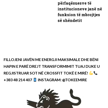
përfaqësuesve të
institucioneve janë në
funksion të mbrojtjes
së shëndetit
FILLOJENI JAVËN ME ENERGJI MAKSIMALE DHE BËNI
HAPIN E PARË DREJT TRANSFORMIMIT TUAJ DUKE U
REGJISTRUAR SOT NË CROSSFIT TOKË E MIRË!
+383 48 214 407
INSTAGRAM: @TOKEEMIRE