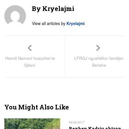
By
Kryelajmi
View all articles by
Kryelajmi
Hamdi Namani huazohet te
LFRGJ ngushëllon familjen
Gjilani
Berisha
You Might Also Like
08/06/2017
Rexhep Kadriu shtron