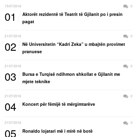
15/07/2016
0
01
Aktorët rezidentë të Teatrit të Gjilanit po i presin
pagat
21/07/2016
0
02
Në Universitetin “Kadri Zeka” u mbajtën provimet
pranuese
21/07/2016
0
03
Bursa e Turqisë ndihmon shkollat e Gjilanit me
mjete teknike
21/07/2016
0
04
Koncert për fëmijë të mërgimtarëve
21/07/2016
0
05
Ronaldo lojatari më i mirë në botë