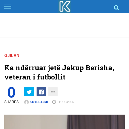
Skip
to
content
GJILAN
Ka ndërruar jetë Jakup Berisha,
veteran i futbollit
0
SHARES
11/02/2026
KRYELAJMI