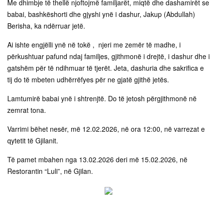
Me dhimbje të thellë njoftojmë familjarët, miqtë dhe dashamirët se
babai, bashkëshorti dhe gjyshi ynë i dashur, Jakup (Abdullah)
Berisha, ka ndërruar jetë.
Ai ishte engjëlli ynë në tokë , njeri me zemër të madhe, i
përkushtuar pafund ndaj familjes, gjithmonë i drejtë, i dashur dhe i
gatshëm për të ndihmuar të tjerët. Jeta, dashuria dhe sakrifica e
tij do të mbeten udhërrëfyes për ne gjatë gjithë jetës.
Lamtumirë babai ynë i shtrenjtë. Do të jetosh përgjithmonë në
zemrat tona.
Varrimi bëhet nesër, më 12.02.2026, në ora 12:00, në varrezat e
qytetit të Gjilanit.
Të pamet mbahen nga 13.02.2026 deri më 15.02.2026, në
Restorantin “Luli”, në Gjilan.