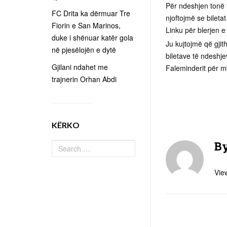
Për ndeshjen tonë 
FC Drita ka dërmuar Tre
njoftojmë se bileta
Fiorin e San Marinos,
Linku për blerjen e
duke i shënuar katër gola
Ju kujtojmë që gjit
në pjesëlojën e dytë
biletave të ndeshj
Gjilani ndahet me
Faleminderit për m
trajnerin Orhan Abdi
KËRKO
B
View