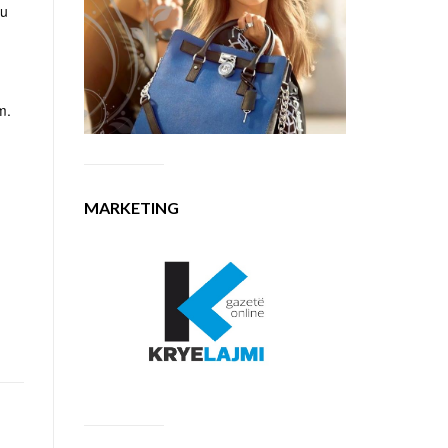
ju
m.
MARKETING