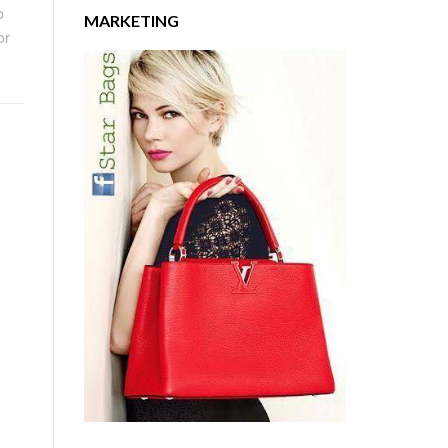
o
MARKETING
or