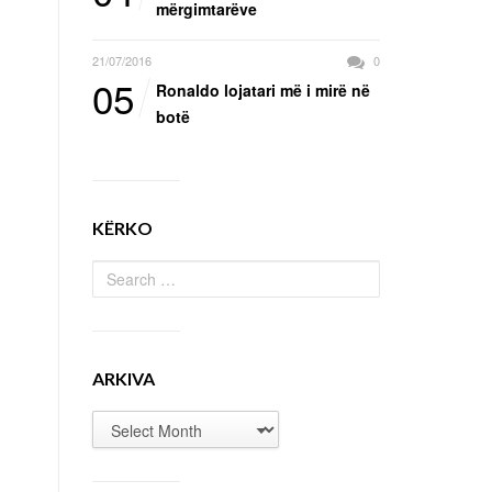
mërgimtarëve
21/07/2016
0
05
Ronaldo lojatari më i mirë në
botë
KËRKO
ARKIVA