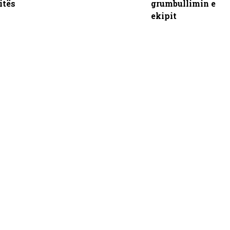
itës
grumbullimin e
ekipit