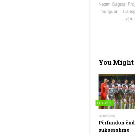
Nazim Gagica: Proje
munguar – Transpo
vjen 
You Might 
FUTBOLL
26/02/2026
Përfundon ënd
suksesshme