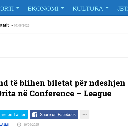
ORTI
EKONOMI
KULTURA
JE
tarit
-
07/08/2026
e Fiorin e San Marinos, duke i shënuar katër gola në pjesëlojën e
jnerin Orhan Abdi
-
06/08/2026
r këta lojtarë
-
06/08/2026
acionin ndaj Tre Fiori
-
06/08/2026
rëson Dritën
-
06/08/2026
olici portofolin me dokumente dhe të holla
-
06/08/2026
d të blihen biletat për ndeshjen
rita në Conference – League
are on Twitter
Share on Facebook
19/09/2025
LAJMI