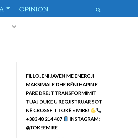
TA
OPINION
Previous
Next
 dytë
-
FILLOJENI JAVËN ME ENERGJI
MAKSIMALE DHE BËNI HAPIN E
PARË DREJT TRANSFORMIMIT
TUAJ DUKE U REGJISTRUAR SOT
NË CROSSFIT TOKË E MIRË!
+383 48 214 407
INSTAGRAM:
@TOKEEMIRE