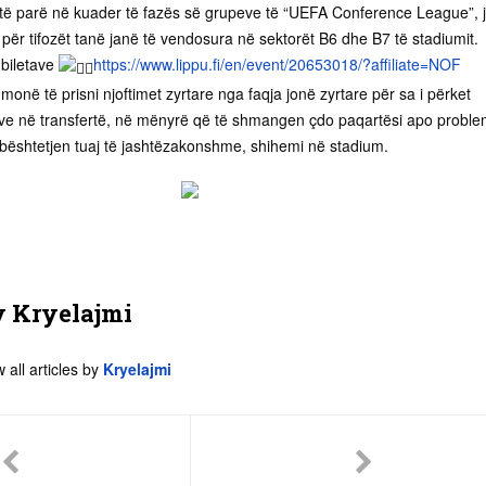
të parë në kuader të fazës së grupeve të “UEFA Conference League”, 
t për tifozët tanë janë të vendosura në sektorët B6 dhe B7 të stadiumit.
 biletave
https://www.lippu.fi/en/event/20653018/?affiliate=NOF
hmonë të prisni njoftimet zyrtare nga faqja jonë zyrtare për sa i përket
eve në transfertë, në mënyrë që të shmangen çdo paqartësi apo proble
bështetjen tuaj të jashtëzakonshme, shihemi në stadium.
y
Kryelajmi
 all articles by
Kryelajmi