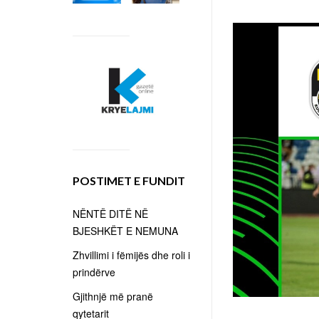
POSTIMET E FUNDIT
NËNTË DITË NË
BJESHKËT E NEMUNA
Zhvillimi i fëmijës dhe roli i
prindërve
Gjithnjë më pranë
qytetarit