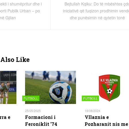
kti i shumëpritur dhe i
Bejtullah Kqiku: Do të mbështes çd
rti Publik Urban – po
iniciativë që fuqizon prodhimin vend
në Gjilan
dhe punësimin në qytetin tonë
Also Like
FUTBOLL
FUTBOLL
25/05/2025
19/08/2024
rra e
Formacioni i
Vllaznia e
Feroniklit ’74
Pozharanit nis me