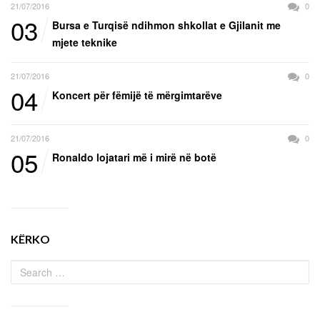
21/07/2016
0
03
Bursa e Turqisë ndihmon shkollat e Gjilanit me
mjete teknike
21/07/2016
0
04
Koncert për fëmijë të mërgimtarëve
21/07/2016
0
05
Ronaldo lojatari më i mirë në botë
KËRKO