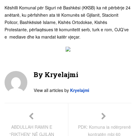
Këshilli Komunal për Siguri në Bashkësi (KKSB) ka në përbërje 24
anëtarë, ku përfshihen ata të Komunës së Gjilanit, Stacionit
Policor, Bashkësisë Islame, Kishës Ortodokse, Kishës
Protestante, përfaqësues të komunitetit serb, turk e rom, OJQ’ve
e mediave dhe ka mandat katër vjeçar.
By
Kryelajmi
View all articles by
Kryelajmi
ABDULLAH RAMIN E
PDK: Komuna ia ndërprenë
“RIKTHEN” NË GJILAN
kontratën mbi 60