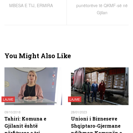
MBESA E TIJ, ERMIRA
punëtorëve të QKMF-së në
Gjilan
You Might Also Like
LAJME
LAJME
09/10/2018
28/01/2023
Tahiri: Komuna e
Unioni i Bizneseve
Gjilanit është
Shqiptaro-Gjermane
përfituese e tri
ndihmon Komunën e