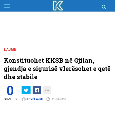
Skip
to
content
LAJME
Konstituohet KKSB në Gjilan,
gjendja e sigurisë vlerësohet e qetë
dhe stabile
0
SHARES
25/04/2018
KRYELAJMI