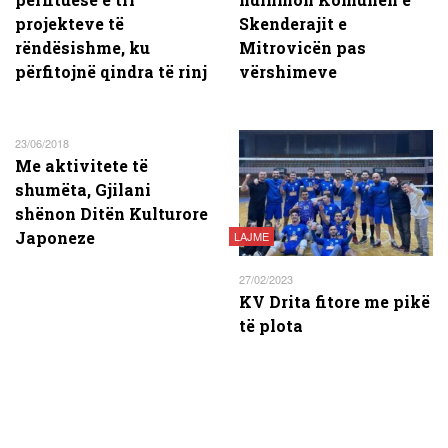
projekteve të
Skenderajit e
rëndësishme, ku
Mitrovicën pas
përfitojnë qindra të rinj
vërshimeve
23/06/2018
Me aktivitete të
shumëta, Gjilani
shënon Ditën Kulturore
Japoneze
LAJME
27/02/2023
KV Drita fitore me pikë
të plota