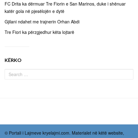
FC Drita ka dërmuar Tre Fiorin e San Marinos, duke i shënuar
katër gola në pjesëlojën e dytë
Gjilani ndahet me trajnerin Orhan Abdi
Tre Fiori ka përzgjedhur këta lojtarë
KËRKO
© Portali i Lajmeve kryelajmi.com. Materialet në këtë website,