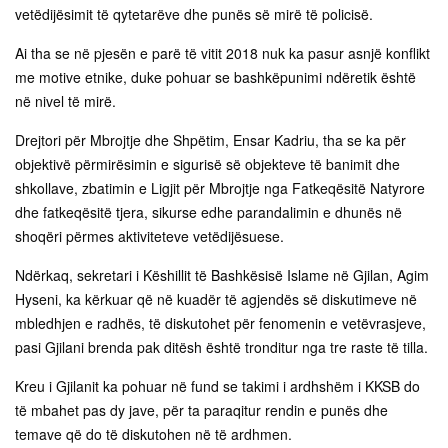
vetëdijësimit të qytetarëve dhe punës së mirë të policisë.
Ai tha se në pjesën e parë të vitit 2018 nuk ka pasur asnjë konflikt
me motive etnike, duke pohuar se bashkëpunimi ndëretik është
në nivel të mirë.
Drejtori për Mbrojtje dhe Shpëtim, Ensar Kadriu, tha se ka për
objektivë përmirësimin e sigurisë së objekteve të banimit dhe
shkollave, zbatimin e Ligjit për Mbrojtje nga Fatkeqësitë Natyrore
dhe fatkeqësitë tjera, sikurse edhe parandalimin e dhunës në
shoqëri përmes aktiviteteve vetëdijësuese.
Ndërkaq, sekretari i Këshillit të Bashkësisë Islame në Gjilan, Agim
Hyseni, ka kërkuar që në kuadër të agjendës së diskutimeve në
mbledhjen e radhës, të diskutohet për fenomenin e vetëvrasjeve,
pasi Gjilani brenda pak ditësh është tronditur nga tre raste të tilla.
Kreu i Gjilanit ka pohuar në fund se takimi i ardhshëm i KKSB do
të mbahet pas dy jave, për ta paraqitur rendin e punës dhe
temave që do të diskutohen në të ardhmen.