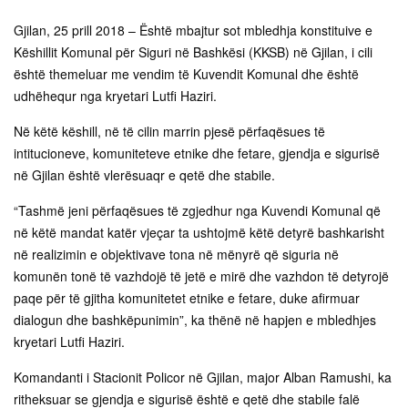
Gjilan, 25 prill 2018 – Është mbajtur sot mbledhja konstituive e
Këshillit Komunal për Siguri në Bashkësi (KKSB) në Gjilan, i cili
është themeluar me vendim të Kuvendit Komunal dhe është
udhëhequr nga kryetari Lutfi Haziri.
Në këtë këshill, në të cilin marrin pjesë përfaqësues të
intitucioneve, komuniteteve etnike dhe fetare, gjendja e sigurisë
në Gjilan është vlerësuaqr e qetë dhe stabile.
“Tashmë jeni përfaqësues të zgjedhur nga Kuvendi Komunal që
në këtë mandat katër vjeçar ta ushtojmë këtë detyrë bashkarisht
në realizimin e objektivave tona në mënyrë që siguria në
komunën tonë të vazhdojë të jetë e mirë dhe vazhdon të detyrojë
paqe për të gjitha komunitetet etnike e fetare, duke afirmuar
dialogun dhe bashkëpunimin”, ka thënë në hapjen e mbledhjes
kryetari Lutfi Haziri.
Komandanti i Stacionit Policor në Gjilan, major Alban Ramushi, ka
ritheksuar se gjendja e sigurisë është e qetë dhe stabile falë