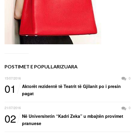
POSTIMET E POPULLARIZUARA
15/07/2016
0
01
Aktorët rezidentë të Teatrit të Gjilanit po i presin
pagat
21/07/2016
0
02
Në Universitetin “Kadri Zeka” u mbajtën provimet
pranuese