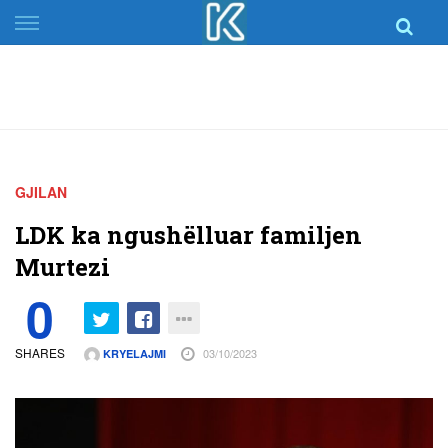
Skip
to
content
GJILAN
LDK ka ngushëlluar familjen
Murtezi
0
SHARES
03/10/2023
KRYELAJMI