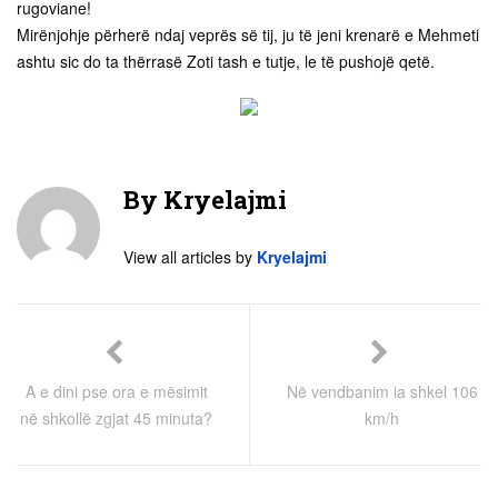
rugoviane!
Mirënjohje përherë ndaj veprës së tij, ju të jeni krenarë e Mehmeti
ashtu sic do ta thërrasë Zoti tash e tutje, le të pushojë qetë.
By
Kryelajmi
View all articles by
Kryelajmi
A e dini pse ora e mësimit
Në vendbanim ia shkel 106
në shkollë zgjat 45 minuta?
km/h