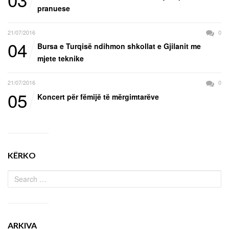
pranuese
21/07/2016
0
04
Bursa e Turqisë ndihmon shkollat e Gjilanit me
mjete teknike
21/07/2016
0
05
Koncert për fëmijë të mërgimtarëve
KËRKO
ARKIVA