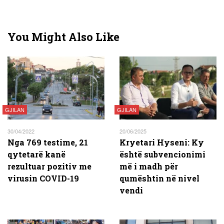
You Might Also Like
GJILAN
GJILAN
30/04/2022
20/06/2025
Nga 769 testime, 21
Kryetari Hyseni: Ky
qytetarë kanë
është subvencionimi
rezultuar pozitiv me
më i madh për
virusin COVID-19
qumështin në nivel
vendi