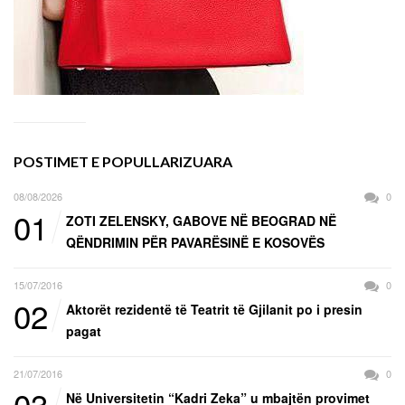
POSTIMET E POPULLARIZUARA
08/08/2026
0
01
ZOTI ZELENSKY, GABOVE NË BEOGRAD NË
QËNDRIMIN PËR PAVARËSINË E KOSOVËS
15/07/2016
0
02
Aktorët rezidentë të Teatrit të Gjilanit po i presin
pagat
21/07/2016
0
03
Në Universitetin “Kadri Zeka” u mbajtën provimet