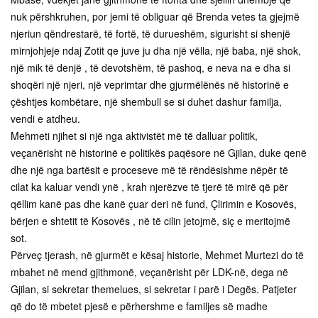
nuk përshkruhen, por jemi të obliguar që Brenda vetes ta gjejmë
njeriun qëndrestarë, të fortë, të durueshëm, sigurisht si shenjë
mirnjohjeje ndaj Zotit qe juve ju dha një vëlla, një baba, një shok,
një mik të denjë , të devotshëm, të pashoq, e neva na e dha si
shoqëri një njeri, një veprimtar dhe gjurmëlënës në historinë e
çështjes kombëtare, një shembull se si duhet dashur familja,
vendi e atdheu.
Mehmeti njihet si një nga aktivistët më të dalluar politik,
veçanërisht në historinë e politikës paqësore në Gjilan, duke qenë
dhe një nga bartësit e proceseve më të rëndësishme nëpër të
cilat ka kaluar vendi ynë , krah njerëzve të tjerë të mirë që për
qëllim kanë pas dhe kanë çuar deri në fund, Çlirimin e Kosovës,
bërjen e shtetit të Kosovës , në të cilin jetojmë, siç e meritojmë
sot.
Përveç tjerash, në gjurmët e kësaj historie, Mehmet Murtezi do të
mbahet në mend gjithmonë, veçanërisht për LDK-në, dega në
Gjilan, si sekretar themelues, si sekretar i parë i Degës. Patjeter
që do të mbetet pjesë e përhershme e familjes së madhe