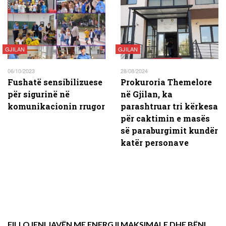
GJILAN
GJILAN
06/10/2023
28/08/2024
Fushatë sensibilizuese
Prokuroria Themelore
për sigurinë në
në Gjilan, ka
komunikacionin rrugor
parashtruar tri kërkesa
për caktimin e masës
së paraburgimit kundër
katër personave
FILLOJENI JAVËN ME ENERGJI MAKSIMALE DHE BËNI