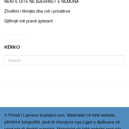
NËNTË DITË NË BJESHKËT E NEMUNA
Zhvillimi i fëmijës dhe roli i prindërve
Gjithnjë më pranë qytetarit
KËRKO
© Portali i Lajmeve kryelajmi.com. Materialet në këtë website,
përfshirë fotografitë, janë të mbrojtura nga Ligjet e Aplikuara në
vend për të drejtat autoriale. Materialet në këtë website janë për