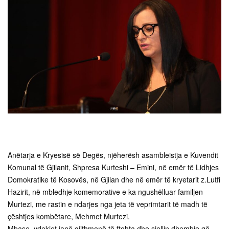
Anëtarja e Kryesisë së Degës, njëherësh asambleistja e Kuvendit
Komunal të Gjilanit, Shpresa Kurteshi – Emini, në emër të Lidhjes
Domokratike të Kosovës, në Gjilan dhe në emër të kryetarit z.Lutfi
Hazirit, në mbledhje komemorative e ka ngushëlluar familjen
Murtezi, me rastin e ndarjes nga jeta të veprimtarit të madh të
çështjes kombëtare, Mehmet Murtezi.
Mbase, vdekjet janë gjithmonë të ftohta dhe sjellin dhembje që