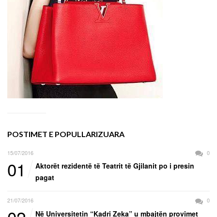
POSTIMET E POPULLARIZUARA
15/07/2016
0
01
Aktorët rezidentë të Teatrit të Gjilanit po i presin
pagat
21/07/2016
0
02
Në Universitetin “Kadri Zeka” u mbajtën provimet