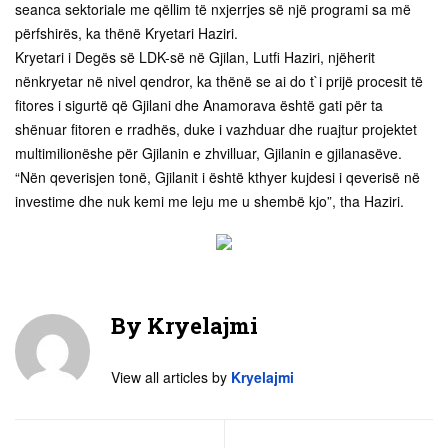
seanca sektoriale me qëllim të nxjerrjes së një programi sa më
përfshirës, ka thënë Kryetari Haziri.
Kryetari i Degës së LDK-së në Gjilan, Lutfi Haziri, njëherit
nënkryetar në nivel qendror, ka thënë se ai do t`i prijë procesit të
fitores i sigurtë që Gjilani dhe Anamorava është gati për ta
shënuar fitoren e rradhës, duke i vazhduar dhe ruajtur projektet
multimilionëshe për Gjilanin e zhvilluar, Gjilanin e gjilanasëve.
“Nën qeverisjen tonë, Gjilanit i është kthyer kujdesi i qeverisë në
investime dhe nuk kemi me leju me u shembë kjo”, tha Haziri.
By
Kryelajmi
View all articles by
Kryelajmi