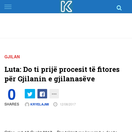
Skip
to
content
GJILAN
Luta: Do ti prijë procesit të fitores
për Gjilanin e gjilanasëve
0
SHARES
12/08/2017
KRYELAJMI