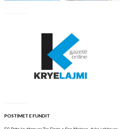
POSTIMET E FUNDIT
FC Drita ka dërmuar Tre Fiorin e San Marinos, duke i shënuar