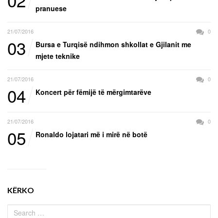
pranuese
21/07/2016
0
03
Bursa e Turqisë ndihmon shkollat e Gjilanit me
mjete teknike
21/07/2016
0
04
Koncert për fëmijë të mërgimtarëve
21/07/2016
0
05
Ronaldo lojatari më i mirë në botë
KËRKO