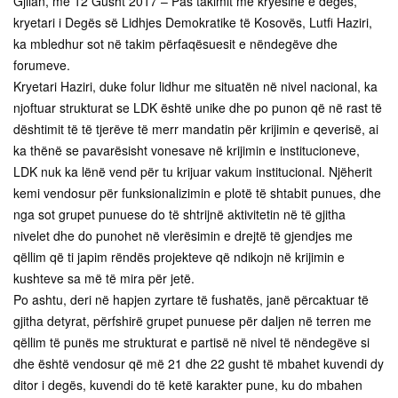
Gjilan, më 12 Gusht 2017 – Pas takimit me kryesinë e degës,
kryetari i Degës së Lidhjes Demokratike të Kosovës, Lutfi Haziri,
ka mbledhur sot në takim përfaqësuesit e nëndegëve dhe
forumeve.
Kryetari Haziri, duke folur lidhur me situatën në nivel nacional, ka
njoftuar strukturat se LDK është unike dhe po punon që në rast të
dështimit të të tjerëve të merr mandatin për krijimin e qeverisë, ai
ka thënë se pavarësisht vonesave në krijimin e institucioneve,
LDK nuk ka lënë vend për tu krijuar vakum institucional. Njëherit
kemi vendosur për funksionalizimin e plotë të shtabit punues, dhe
nga sot grupet punuese do të shtrijnë aktivitetin në të gjitha
nivelet dhe do punohet në vlerësimin e drejtë të gjendjes me
qëllim që ti japim rëndës projekteve që ndikojn në krijimin e
kushteve sa më të mira për jetë.
Po ashtu, deri në hapjen zyrtare të fushatës, janë përcaktuar të
gjitha detyrat, përfshirë grupet punuese për daljen në terren me
qëllim të punës me strukturat e partisë në nivel të nëndegëve si
dhe është vendosur që më 21 dhe 22 gusht të mbahet kuvendi dy
ditor i degës, kuvendi do të ketë karakter pune, ku do mbahen