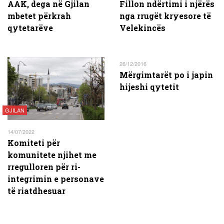
AAK, dega në Gjilan
Fillon ndërtimi i njërës
mbetet përkrah
nga rrugët kryesore të
qytetarëve
Velekincës
26/12/2016
Mërgimtarët po i japin
hijeshi qytetit
GJILAN
14/07/2022
Komiteti për
komunitete njihet me
rregulloren për ri-
integrimin e personave
të riatdhesuar