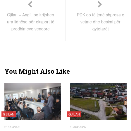
Gjilan – Angli, po krijohen
PDK do të jenë shpresa e
ura lidhëse për eksport të
vetme dhe besimi për
prodhimeve vendore
qytetarët
You Might Also Like
GJILAN
GJILAN
21/09/2022
10/03/2026