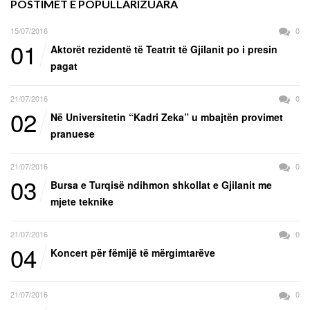
POSTIMET E POPULLARIZUARA
15/07/2016
0
01
Aktorët rezidentë të Teatrit të Gjilanit po i presin
pagat
21/07/2016
0
02
Në Universitetin “Kadri Zeka” u mbajtën provimet
pranuese
21/07/2016
0
03
Bursa e Turqisë ndihmon shkollat e Gjilanit me
mjete teknike
21/07/2016
0
04
Koncert për fëmijë të mërgimtarëve
21/07/2016
0