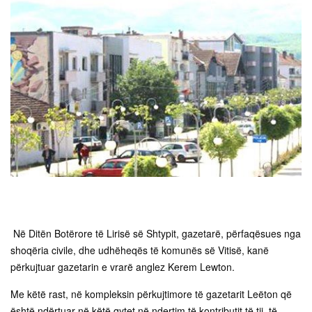
Në Ditën Botërore të Lirisë së Shtypit, gazetarë, përfaqësues nga
shoqëria civile, dhe udhëheqës të komunës së Vitisë, kanë
përkujtuar gazetarin e vrarë anglez Kerem Lewton.
Me këtë rast, në kompleksin përkujtimore të gazetarit Leëton që
është ndërtuar në këtë qytet në ndertim të kontributit të tij, të