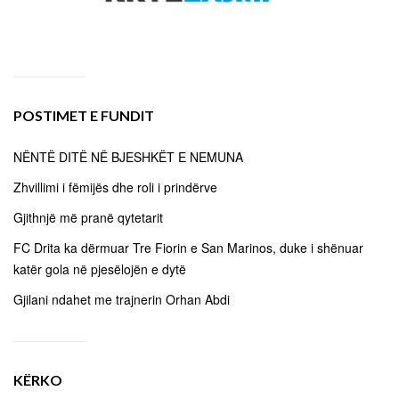
POSTIMET E FUNDIT
NËNTË DITË NË BJESHKËT E NEMUNA
Zhvillimi i fëmijës dhe roli i prindërve
Gjithnjë më pranë qytetarit
FC Drita ka dërmuar Tre Fiorin e San Marinos, duke i shënuar
katër gola në pjesëlojën e dytë
Gjilani ndahet me trajnerin Orhan Abdi
KËRKO