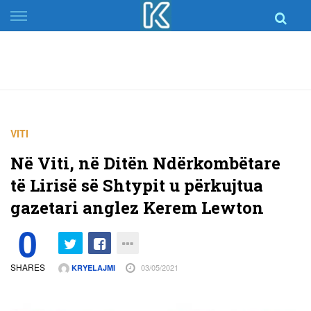
Skip
to
content
VITI
Në Viti, në Ditën Ndërkombëtare
të Lirisë së Shtypit u përkujtua
gazetari anglez Kerem Lewton
0
SHARES
03/05/2021
KRYELAJMI