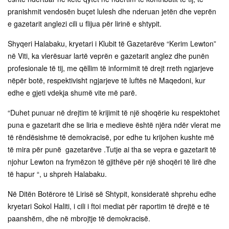
pranishmit vendosën buçet lulesh dhe nderuan jetën dhe veprën
e gazetarit anglezi cili u flijua për lirinë e shtypit.
Shyqeri Halabaku, kryetari i Klubit të Gazetarëve “Kerim Lewton”
në Viti, ka vlerësuar lartë veprën e gazetarit anglez dhe punën
profesionale të tij, me qëllim të informimit të drejt rreth ngjarjeve
nëpër botë, respektivisht ngjarjeve të luftës në Maqedoni, kur
edhe e gjeti vdekja shumë vite më parë.
“Duhet punuar në drejtim të krijimit të një shoqërie ku respektohet
puna e gazetarit dhe se liria e medieve është njëra ndër vlerat me
të rëndësishme të demokracisë, por edhe tu krijohen kushte më
të mira për punë gazetarëve .Tutje ai tha se vepra e gazetarit të
njohur Lewton na frymëzon të gjithëve për një shoqëri të lirë dhe
të hapur “, u shpreh Halabaku.
Në Ditën Botërore të Lirisë së Shtypit, konsideratë shprehu edhe
kryetari Sokol Haliti, i cili i ftoi mediat për raportim të drejtë e të
paanshëm, dhe në mbrojtje të demokracisë.