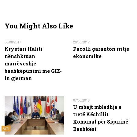
You Might Also Like
08/08/2017
28/05/2017
Kryetari Haliti
Pacolli garanton rritje
nënshkruan
ekonomike
marrëveshje
bashkëpunimi me GIZ-
in gjerman
07/06/2018
U mbajt mbledhja e
tretë Këshillit
Komunal për Sigurinë
Bashkësi
VITI