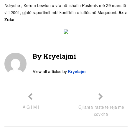
Ndryshe , Kerem Lewton u vra në fshatin Pustenik më 29 mars të
viti 2001, gjatë raportimit mbi konfliktin e luftës në Maqedoni.
Aziz
Zuka
By
Kryelajmi
View all articles by
Kryelajmi
A G I M I
Gjilani 9 raste të reja me
covid19