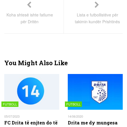
Koha shtesë ishte fatlume
Lista e futbollistëve për
për Dritën
takimin kundër Prishtinës
You Might Also Like
FUTBOLL
FUTBOLL
05/07/2023
14/06/2020
FC Drita të enjten do të
Drita me dy mungesa