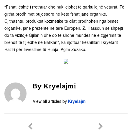
“Fshati është i rrethuar dhe nuk lejohet të qarkullojnë veturat. Të
gjitha prodhimet bujqësore në këtë fshat janë organike.
Gjithashtu, produktet kozmetike të cilat prodhohen nga bimët
organike, janë prezente në tërë Europen. Z. Hassoun së shpejti
do ta vizitojë Gjilanin dhe do të shohë mundësinë e zgjerimit të
brendit të tij edhe në Ballkan”, ka njoftuar këshilltari i kryetarit
Haziri për Investime të Huaja, Agim Zuzaku.
By
Kryelajmi
View all articles by
Kryelajmi