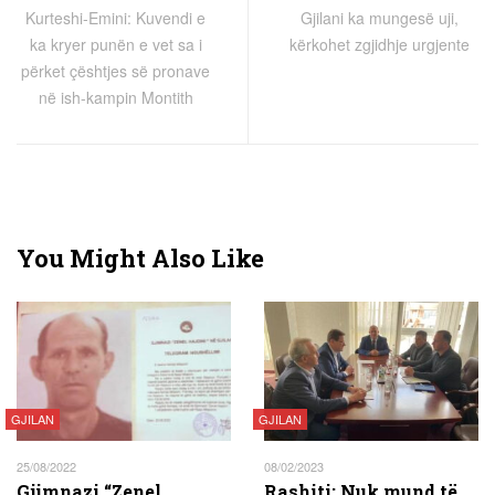
Kurteshi-Emini: Kuvendi e
Gjilani ka mungesë uji,
ka kryer punën e vet sa i
kërkohet zgjidhje urgjente
përket çështjes së pronave
në ish-kampin Montith
You Might Also Like
GJILAN
GJILAN
25/08/2022
08/02/2023
Gjimnazi “Zenel
Rashiti: Nuk mund të