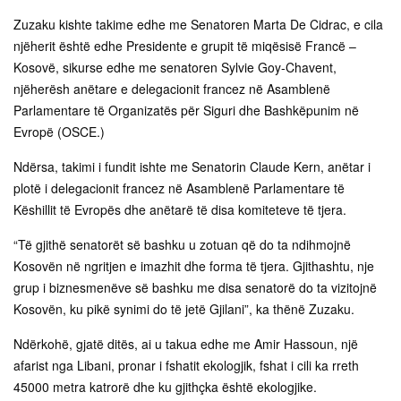
Zuzaku kishte takime edhe me Senatoren Marta De Cidrac, e cila
njëherit është edhe Presidente e grupit të miqësisë Francë –
Kosovë, sikurse edhe me senatoren Sylvie Goy-Chavent,
njëherësh anëtare e delegacionit francez në Asamblenë
Parlamentare të Organizatës për Siguri dhe Bashkëpunim në
Evropë (OSCE.)
Ndërsa, takimi i fundit ishte me Senatorin Claude Kern, anëtar i
plotë i delegacionit francez në Asamblenë Parlamentare të
Këshillit të Evropës dhe anëtarë të disa komiteteve të tjera.
“Të gjithë senatorët së bashku u zotuan që do ta ndihmojnë
Kosovën në ngritjen e imazhit dhe forma të tjera. Gjithashtu, nje
grup i biznesmenëve së bashku me disa senatorë do ta vizitojnë
Kosovën, ku pikë synimi do të jetë Gjilani”, ka thënë Zuzaku.
Ndërkohë, gjatë ditës, ai u takua edhe me Amir Hassoun, një
afarist nga Libani, pronar i fshatit ekologjik, fshat i cili ka rreth
45000 metra katrorë dhe ku gjithçka është ekologjike.