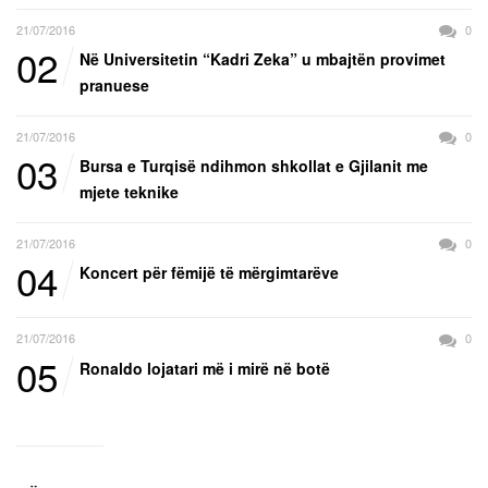
21/07/2016
0
02
Në Universitetin “Kadri Zeka” u mbajtën provimet
pranuese
21/07/2016
0
03
Bursa e Turqisë ndihmon shkollat e Gjilanit me
mjete teknike
21/07/2016
0
04
Koncert për fëmijë të mërgimtarëve
21/07/2016
0
05
Ronaldo lojatari më i mirë në botë