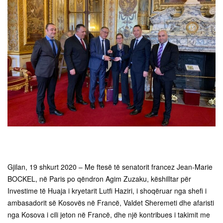
Gjilan, 19 shkurt 2020 – Me ftesë të senatorit francez Jean-Marie
BOCKEL, në Paris po qëndron Agim Zuzaku, këshilltar për
Investime të Huaja i kryetarit Lutfi Haziri, i shoqëruar nga shefi i
ambasadorit së Kosovës në Francë, Valdet Sheremeti dhe afaristi
nga Kosova i cili jeton në Francë, dhe një kontribues i takimit me