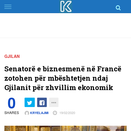
Skip
to
content
GJILAN
Senatorë e biznesmenë në Francë
zotohen për mbështetjen ndaj
Gjilanit për zhvillim ekonomik
0
SHARES
19/02/2020
KRYELAJMI