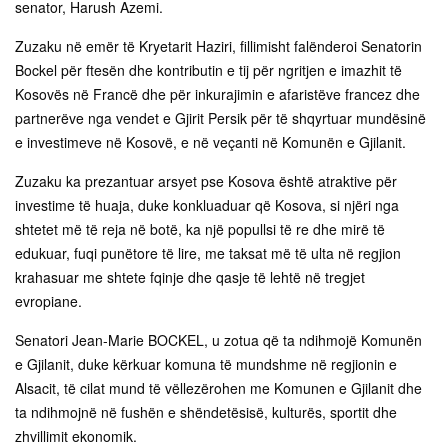
senator, Harush Azemi.
Zuzaku në emër të Kryetarit Haziri, fillimisht falënderoi Senatorin
Bockel për ftesën dhe kontributin e tij për ngritjen e imazhit të
Kosovës në Francë dhe për inkurajimin e afaristëve francez dhe
partnerëve nga vendet e Gjirit Persik për të shqyrtuar mundësinë
e investimeve në Kosovë, e në veçanti në Komunën e Gjilanit.
Zuzaku ka prezantuar arsyet pse Kosova është atraktive për
investime të huaja, duke konkluaduar që Kosova, si njëri nga
shtetet më të reja në botë, ka një popullsi të re dhe mirë të
edukuar, fuqi punëtore të lire, me taksat më të ulta në regjion
krahasuar me shtete fqinje dhe qasje të lehtë në tregjet
evropiane.
Senatori Jean-Marie BOCKEL, u zotua që ta ndihmojë Komunën
e Gjilanit, duke kërkuar komuna të mundshme në regjionin e
Alsacit, të cilat mund të vëllezërohen me Komunen e Gjilanit dhe
ta ndihmojnë në fushën e shëndetësisë, kulturës, sportit dhe
zhvillimit ekonomik.