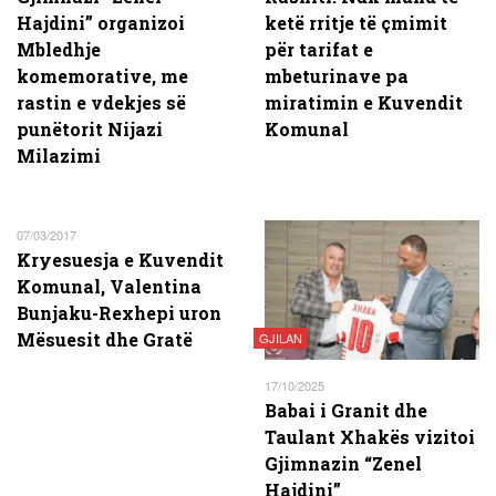
Hajdini” organizoi
ketë rritje të çmimit
Mbledhje
për tarifat e
komemorative, me
mbeturinave pa
rastin e vdekjes së
miratimin e Kuvendit
punëtorit Nijazi
Komunal
Milazimi
07/03/2017
Kryesuesja e Kuvendit
Komunal, Valentina
Bunjaku-Rexhepi uron
Mësuesit dhe Gratë
GJILAN
17/10/2025
Babai i Granit dhe
Taulant Xhakës vizitoi
Gjimnazin “Zenel
Hajdini”