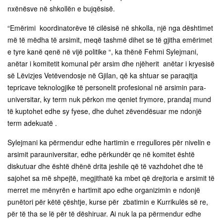
nxënësve në shkollën e bujqësisë.
“Emërimi koordinatorëve të cilësisë në shkolla, një nga dështimet
më të mëdha të arsimit, meqë tashmë dihet se të gjitha emërimet
e tyre kanë qenë në vijë politike “, ka thënë Fehmi Sylejmani,
anëtar i komitetit komunal për arsim dhe njëherit anëtar i kryesisë
së Lëvizjes Vetëvendosje në Gjilan, që ka shtuar se paraqitja
tepricave teknologjike të personelit profesional në arsimin para-
universitar, ky term nuk përkon me qeniet frymore, prandaj mund
të kuptohet edhe sy fyese, dhe duhet zëvendësuar me ndonjë
term adekuatë .
Sylejmani ka përmendur edhe hartimin e rregullores për nivelin e
arsimit parauniversitar, edhe përkundër qe në komitet është
diskutuar dhe është dhënë drita jeshile që të vazhdohet dhe të
sajohet sa më shpejtë, megjithatë ka mbet që drejtoria e arsimit të
merret me mënyrën e hartimit apo edhe organizimin e ndonjë
punëtori për këtë çështje, kurse për zbatimin e Kurrikulës së re,
për të tha se lë për të dëshiruar. Ai nuk la pa përmendur edhe