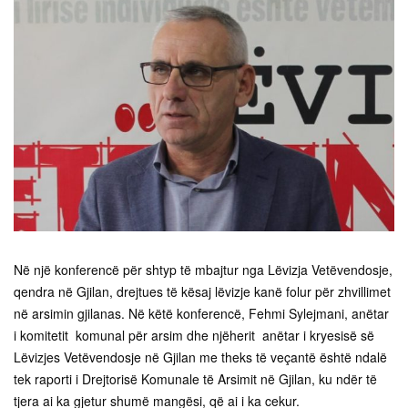
Në një konferencë për shtyp të mbajtur nga Lëvizja Vetëvendosje,
qendra në Gjilan, drejtues të kësaj lëvizje kanë folur për zhvillimet
në arsimin gjilanas. Në këtë konferencë, Fehmi Sylejmani, anëtar
i komitetit komunal për arsim dhe njëherit anëtar i kryesisë së
Lëvizjes Vetëvendosje në Gjilan me theks të veçantë është ndalë
tek raporti i Drejtorisë Komunale të Arsimit në Gjilan, ku ndër të
tjera ai ka gjetur shumë mangësi, që ai i ka cekur.