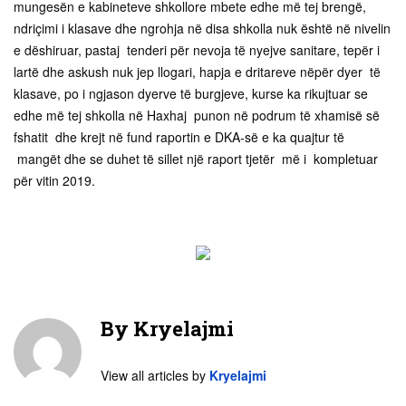
mungesën e kabineteve shkollore mbete edhe më tej brengë,
ndriçimi i klasave dhe ngrohja në disa shkolla nuk është në nivelin
e dëshiruar, pastaj tenderi për nevoja të nyejve sanitare, tepër i
lartë dhe askush nuk jep llogari, hapja e dritareve nëpër dyer të
klasave, po i ngjason dyerve të burgjeve, kurse ka rikujtuar se
edhe më tej shkolla në Haxhaj punon në podrum të xhamisë së
fshatit dhe krejt në fund raportin e DKA-së e ka quajtur të
mangët dhe se duhet të sillet një raport tjetër më i kompletuar
për vitin 2019.
By
Kryelajmi
View all articles by
Kryelajmi