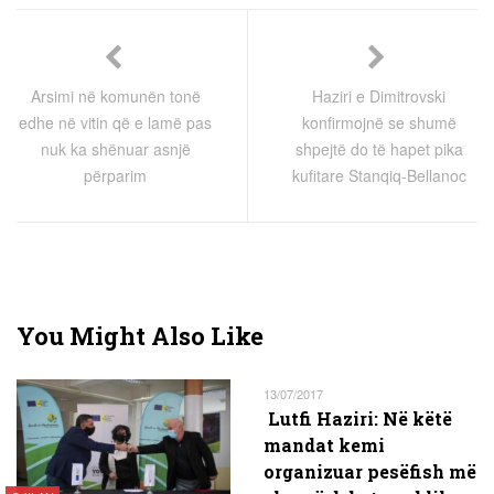
Arsimi në komunën tonë
Haziri e Dimitrovski
edhe në vitin që e lamë pas
konfirmojnë se shumë
nuk ka shënuar asnjë
shpejtë do të hapet pika
përparim
kufitare Stanqiq-Bellanoc
You Might Also Like
13/07/2017
Lutfi Haziri: Në këtë
mandat kemi
organizuar pesëfish më