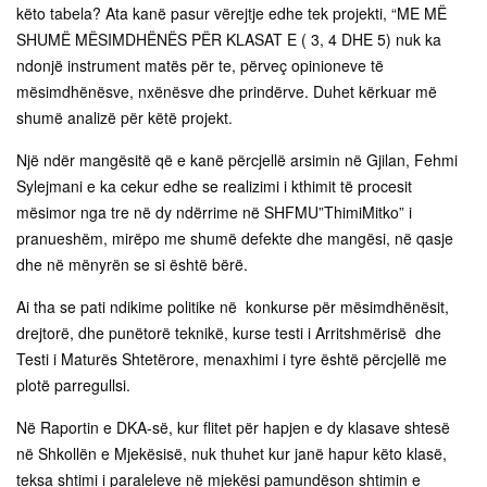
këto tabela? Ata kanë pasur vërejtje edhe tek projekti, “ME MË
SHUMË MËSIMDHËNËS PËR KLASAT E ( 3, 4 DHE 5) nuk ka
ndonjë instrument matës për te, përveç opinioneve të
mësimdhënësve, nxënësve dhe prindërve. Duhet kërkuar më
shumë analizë për këtë projekt.
Një ndër mangësitë që e kanë përcjellë arsimin në Gjilan, Fehmi
Sylejmani e ka cekur edhe se realizimi i kthimit të procesit
mësimor nga tre në dy ndërrime në SHFMU”ThimiMitko” i
pranueshëm, mirëpo me shumë defekte dhe mangësi, në qasje
dhe në mënyrën se si është bërë.
Ai tha se pati ndikime politike në konkurse për mësimdhënësit,
drejtorë, dhe punëtorë teknikë, kurse testi i Arritshmërisë dhe
Testi i Maturës Shtetërore, menaxhimi i tyre është përcjellë me
plotë parregullsi.
Në Raportin e DKA-së, kur flitet për hapjen e dy klasave shtesë
në Shkollën e Mjekësisë, nuk thuhet kur janë hapur këto klasë,
teksa shtimi i paraleleve në mjekësi pamundëson shtimin e