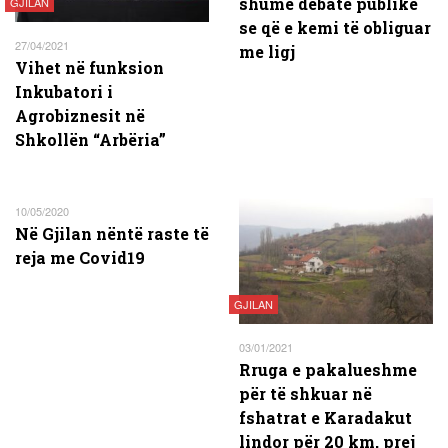
shumë debate publike
GJILAN
se që e kemi të obliguar
27/04/2021
me ligj
Vihet në funksion
Inkubatori i
Agrobiznesit në
Shkollën “Arbëria”
10/05/2020
Në Gjilan nëntë raste të
reja me Covid19
GJILAN
03/01/2021
Rruga e pakalueshme
për të shkuar në
fshatrat e Karadakut
lindor për 20 km, prej