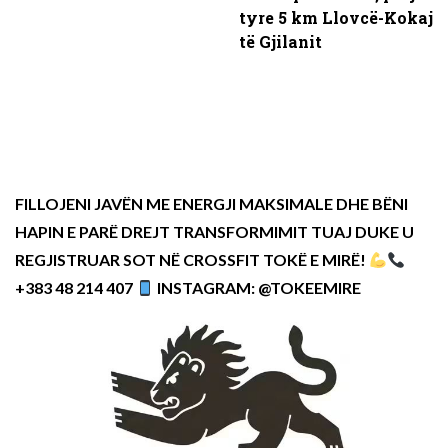
tyre 5 km Llovcë-Kokaj
të Gjilanit
FILLOJENI JAVËN ME ENERGJI MAKSIMALE DHE BËNI
HAPIN E PARË DREJT TRANSFORMIMIT TUAJ DUKE U
REGJISTRUAR SOT NË CROSSFIT TOKË E MIRË!
+383 48 214 407
INSTAGRAM: @TOKEEMIRE