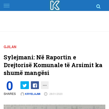
Skip
to
content
GJILAN
Sylejmani: Në Raportin e
Drejtorisë Komunale të Arsimit ka
shumë mangësi
0
SHARES
28/01/2020
KRYELAJMI