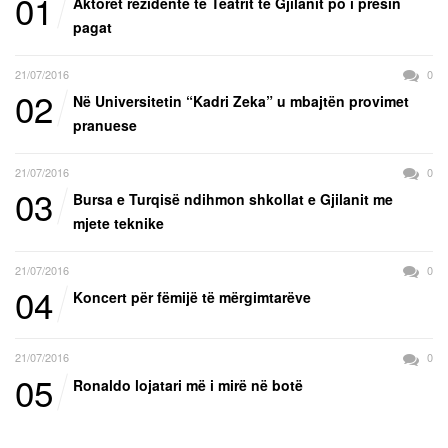
01
Aktorët rezidentë të Teatrit të Gjilanit po i presin
pagat
21/07/2016
0
02
Në Universitetin “Kadri Zeka” u mbajtën provimet
pranuese
21/07/2016
0
03
Bursa e Turqisë ndihmon shkollat e Gjilanit me
mjete teknike
21/07/2016
0
04
Koncert për fëmijë të mërgimtarëve
21/07/2016
0
05
Ronaldo lojatari më i mirë në botë