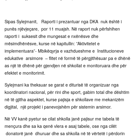
Sipas Sylejmanit, Raporti i prezantuar nga DKA nuk është i
punës njëvjeçare, por 11 muajsh. Në raport nuk përfshihen
raporti i suksesit dhe mungesat e nxënësve dhe
mësimdhënësve, kurse në kapitullin: ”Aktivitetet e
implementuara”- Mbikëqyrja e vazhdueshme e Institucioneve
edukative arsimore – flitet në formë të përgjithësuar pa e dhënë
as një të dhënë për gjendjen në shkollat e monitoruara dhe për
efektet e monitorimit.
Sylejmani ka theksuar se garat e diturisë të organizuar nga
koordinatori nacional, për rini dhe sport, gabim total dhe dështim
në të gjitha aspektet, kurse pajisja e shkollave me mekanizëm
digjital, një projekt i panevojshëm për sistemin arsimor.
Në VV kanë pyetur se cilat shkolla janë pajisur me tabela të
mençura dhe sa ka qenë vlera e asaj tabele, ose nga cilët
donatorë janë dhuruar dhe sa shkolla në të vërtetë i përdorin