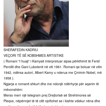
SHERAFEDIN KADRIU
VEÇORI TË SË KOBSHMES ARTISTIKE
( Romani “I huaji” i Kamysë interpretuar sipas përkthimit të Ferid
Perollit dhe Gani Lubotenit në viti 1961. Romani qe botuar në vitin
1942, ndërsa autori, Albert Kamy u nderua me Çmimin Nobel, më
1958 ).
Ngjarja e romanit shkurt dhe me ndonjë ndërhyrje për sqarim të
mëvonshëm:
Merso merr një telegram prej Drejtorisë së Strehimores së
Pleqve, nëpërmjet të të cilit njoftohet se i kishte vdekur nëna dhe