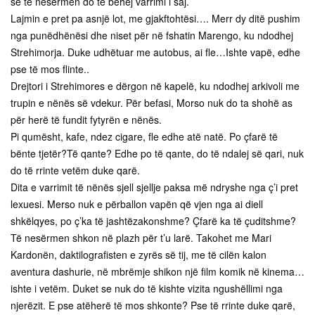
se të nesërmen do të bëhej varrimi i saj.
Lajmin e pret pa asnjë lot, me gjakftohtësi…. Merr dy ditë pushim
nga punëdhënësi dhe niset për në fshatin Marengo, ku ndodhej
Strehimorja. Duke udhëtuar me autobus, ai fle…Ishte vapë, edhe
pse të mos flinte..
Drejtori i Strehimores e dërgon në kapelë, ku ndodhej arkivoli me
trupin e nënës së vdekur. Për befasi, Morso nuk do ta shohë as
për herë të fundit fytyrën e nënës.
Pi qumësht, kafe, ndez cigare, fle edhe atë natë. Po çfarë të
bënte tjetër?Të qante? Edhe po të qante, do të ndalej së qari, nuk
do të rrinte vetëm duke qarë.
Dita e varrimit të nënës sjell sjellje paksa më ndryshe nga ç’i pret
lexuesi. Merso nuk e përballon vapën që vjen nga ai diell
shkëlqyes, po ç’ka të jashtëzakonshme? Çfarë ka të çuditshme?
Të nesërmen shkon në plazh për t’u larë. Takohet me Mari
Kardonën, daktilografisten e zyrës së tij, me të cilën kalon
aventura dashurie, në mbrëmje shikon një film komik në kinema…
ishte i vetëm. Duket se nuk do të kishte vizita ngushëllimi nga
njerëzit. E pse atëherë të mos shkonte? Pse të rrinte duke qarë,