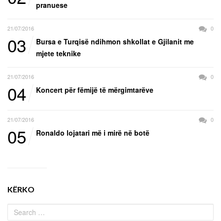
pranuese
21/07/2016
0
03
Bursa e Turqisë ndihmon shkollat e Gjilanit me
mjete teknike
21/07/2016
0
04
Koncert për fëmijë të mërgimtarëve
21/07/2016
0
05
Ronaldo lojatari më i mirë në botë
KËRKO