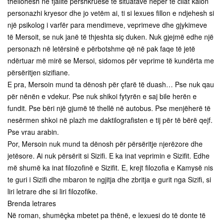
thellohesh në fjalitë përshkruese të situatave nëpër të cilat kalon
personazhi kryesor dhe jo vetëm ai, ti si lexues fillon e ndjehesh si
një psikolog i varfër para mendimeve, veprimeve dhe gjykimeve
të Mersoit, se nuk janë të thjeshta siç duken. Nuk gjejmë edhe një
personazh në letërsinë e përbotshme që në pak faqe të jetë
ndërtuar më mirë se Mersoi, sidomos për veprime të kundërta me
përsëritjen sizifiane.
E pra, Mersoin mund ta dënosh për çfarë të duash… Pse nuk qau
për nënën e vdekur. Pse nuk shikoi fytyrën e saj bile herën e
fundit. Pse bëri një gjumë të thellë në autobus. Pse menjëherë të
nesërmen shkoi në plazh me daktilografisten e tij për të bërë qejf.
Pse vrau arabin.
Por, Mersoin nuk mund ta dënosh për përsëritje njerëzore dhe
jetësore. Ai nuk përsërit si Sizifi. E ka inat veprimin e Sizifit. Edhe
më shumë ka inat filozofinë e Sizifit. E, krejt filozofia e Kamysë nis
te guri i Sizifi dhe mbaron te ngjitja dhe zbritja e gurit nga Sizifi, si
liri letrare dhe si liri filozofike.
Brenda letrares
Në roman, shumëçka mbetet pa thënë, e lexuesi do të donte të