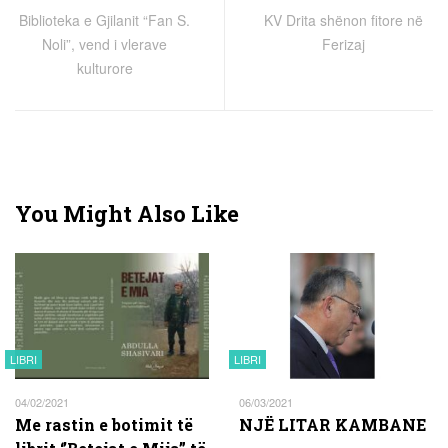
Biblioteka e Gjilanit “Fan S.
KV Drita shënon fitore në
Noli”, vend i vlerave
Ferizaj
kulturore
You Might Also Like
LIBRI
LIBRI
04/02/2021
06/03/2021
Me rastin e botimit të
NJË LITAR KAMBANE