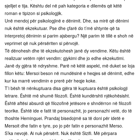
sjelljet e tija. Kështu del në pah kategoria e dilemës që këtë
roman e tipizon si psikologjik.
Unë mendoj për psikologjinë e dënimit. Dhe, sa mirë që dënimi
nuk është ekzekutuar. Pse dhe çfarë do t’më shtynte që ta
interpretoj dënimin si parim ajsbergu? Një parim të tillë e shoh në
veprimet që nuk përsëriten si përvojë.
Të dënohesh dhe të ekzekutohesh janë dy vendime. Këtu është
realizuar vetëm njëri vendim: gjykimi dhe jo edhe ekzekutimi.
Janë dy gjëra të ndryshme. Parë në këtë aspekt, më duket se loja
fillon këtu: Mersoi beson në mundësinë e heqjes së dënimit, edhe
kur ka marrë vendimin e prerë për heqje koke.
T’i bësh të nënkuptuara disa gjëra të kuptuara është psikologji
letrare. Është më shumë filozofi. Është kundërshti njëkohësisht.
Është aftësi absurdi që filozofinë jetësore e shndërron në filozofi
teorike. Është ide e fatit të personazhit, jo personazhi vetë, do të
thoshte Heminguei. Prandaj bisedojmë sa të doni për idetë e
Mersoit dhe fatin e tyre, po jo për fatin e personazhit Merso.
S’ka nevojë. Ai nuk përsërit. Nuk është Sizifi. Më përpara