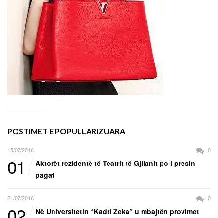
POSTIMET E POPULLARIZUARA
15/07/2016
0
01
Aktorët rezidentë të Teatrit të Gjilanit po i presin
pagat
21/07/2016
0
02
Në Universitetin “Kadri Zeka” u mbajtën provimet