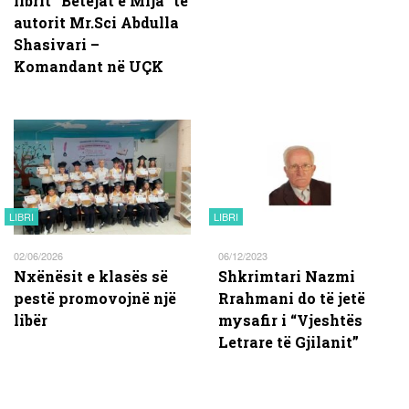
librit ‘’Betejat e Mija” të
autorit Mr.Sci Abdulla
Shasivari –
Komandant në UÇK
LIBRI
LIBRI
02/06/2026
06/12/2023
Nxënësit e klasës së
Shkrimtari Nazmi
pestë promovojnë një
Rrahmani do të jetë
libër
mysafir i “Vjeshtës
Letrare të Gjilanit”