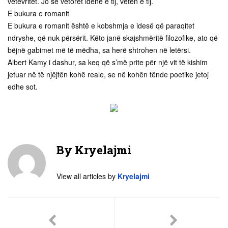
vetëvritet. Jo se vetoret idenë e tij, veten e tij.
E bukura e romanit
E bukura e romanit është e kobshmja e idesë që paraqitet
ndryshe, që nuk përsërit. Këto janë skajshmëritë filozofike, ato që
bëjnë gabimet më të mëdha, sa herë shtrohen në letërsi.
Albert Kamy i dashur, sa keq që s’më prite për një vit të kishim
jetuar në të njëjtën kohë reale, se në kohën tënde poetike jetoj
edhe sot.
By
Kryelajmi
View all articles by
Kryelajmi