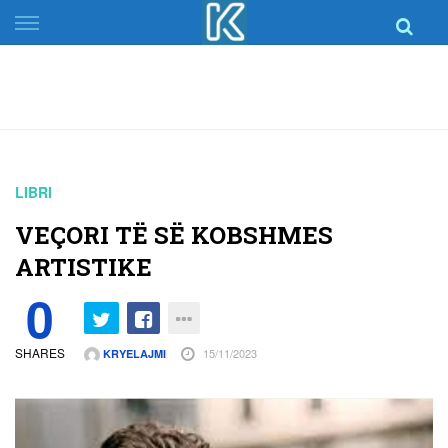
Skip
to
content
LIBRI
VEÇORI TË SË KOBSHMES
ARTISTIKE
0
SHARES
15/11/2023
KRYELAJMI