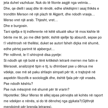
jeta duhet vazhduar. Nuk do të fitonte asgjë nga vetmia…
Dhe, qe dielli i asaj dite të rëndë, edhe shkëlqimi i asaj thikës e
tronditin Merson në një plazh të Algjerit, dhe ndodh vrasja…
Merso vret një arab. Thjesht, vret…
Dhe e burgosin.
Tani sjellja e tij indiferente në këtë situatë sikur të mos kishte të
bënte me të, po me dikë tjetër, është sjellje tip absurdi, sepse po
t’i vështrosh në thellësi, duket se autori fsheh diçka më shumë,
edhe përtej parimit të ajsbergut…
Për ndihmë, le t’i shtrojmë disa pyetje:
Si ndodh që një botë e tërë kritikësh letrarë merren me fatin e
Mersosë, analizojnë tipin e tij, iu dhimbset pse u dënua me
vdekje, ose më së paku shfaqin simpati për të, e trajtojnë në
aspektin filozofik e sociologjik dhe, është fjala për një vrasës.
Pse ndodh kështu?
Pse nuk mësojmë më shumë për të vrarin?
Hipotetike: Sikur Merso të sillej sipas përvojës së kohës në raport
me vdekjen e nënës, si do të dënohej nga gjykata?(Gjithnjë
mendojmë për brenda letrares).