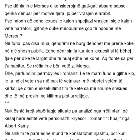
Pse dënimin e Mersos e konsiderojmë gati-gati absurd sepse
qenka dënuar për motive tjera, jo për vrasjen e arabit.
Pse ndodh që edhe lexuesi e kalon shpejtazi vrasjen, siç e kalon
vetë narratori, gjithnjë duke menduar se çdo të ndodhë me
Merson?
Në fund, pas disa muaj qëndrimi në burg dënohet me prerje koke
në një shesh publik. Edhe dënimin ia kumton lexuesit si të bëhej
fjalë për dikë të largët dhe të huaj edhe në kohë. Aq ftohtë sa për
t’u habitur. Se rrëfimin e bën vetë z. Merso.
Dhe, përfundimi përmbyllës i romanit: Le të marri fund e gjithë kjo,
le ta ndiej veten sa më pak të vetmuar; më mbetet vetëm të
kërkoj që ditën e ekzekutimit tim të ketë sa më shumë shikues
dhe të më presin me klithma plot urrejtjeje.
***
Nuk është krejt shpërfaqje situate pa analizë nga rrëfimtari, që
kësaj here është vetë personazhi kryesor i romanit “I huaji” nga
Albert Kamy.
Në shikim të parë edhe mund të konstatohet njashtu, por kur