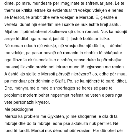
dinte, po mirë, mundësitë për imagjinatë të shfrenuar janë. Le të
themi se kritika letrare ka evidentuar tri vdekje: vdekjen e nënës
së Mersoit, të arabit dhe vetë vdekjen e Mersoit. E, ç’është e
vërteta, duhet një emërtim më i saktë se nuk është krejt ashtu.
Mjafton t’i përmbahemi zbulimeve që ofron romani. Nuk ka ndonjë
arsye të dilet nga romani, jashtë tij, jashtë botës artistike.
Në roman ndodh një vdekje, një vrasje dhe një dënim, – dënimi
me vdekje, pa pasur nevojë që romanin ta shohim të shkëputur
nga filozofia ekzistencialiste e kohës, sepse duke iu përmbajtur
mu asaj filozofie problemet letrare mund të ngjyrosen me realen.
A është kjo sjellje e Mersoit përvojë njerëzore? Jo, edhe për mua,
pa menduar për dënimin e Sizifit. Po, se ka njëherë të parë, dihet.
Dhe, mënyra më e mirë e shpërfaqjes së herës së parë të
problemit modern bëhet nëpërmjet rrëfimit në vetën e parë nga
vetë personazhi kryesor.
Me psikologjinë
Mersoi ka problem me Gjykatën, jo me shoqërinë, e cila di ta
mbrojë dhe do ta mbrojë, edhe pse aktakuza nuk përfillet. Në
fund të fundit, Mersoi nuk dënohet për vrasjen. Por dënohet për